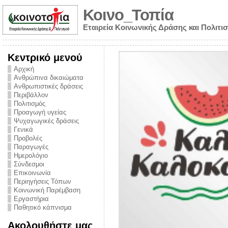
Κοινο_Τοπία
Εταιρεία Κοινωνικής Δράσης και Πολιτι
Κεντρικό μενού
Αρχική
Ανθρώπινα δικαιώματα
Ανθρωπιστικές δράσεις
Περιβάλλον
Πολιτισμός
Προαγωγή υγείας
Ψυχαγωγικές δράσεις
Γενικά
Προβολές
Παραγωγές
Ημερολόγιο
νυμα από την
Σύνδεσμοι
για την ημέρα
Επικοινωνία
Περιηγήσεις Τόπων
ναρκωτικών και
Κοινωνική Παρέμβαση
Εργαστήρια
στήριξης στο
Παθητικό κάπνισμα
ο Πρόληψης
Ακολουθήστε μας