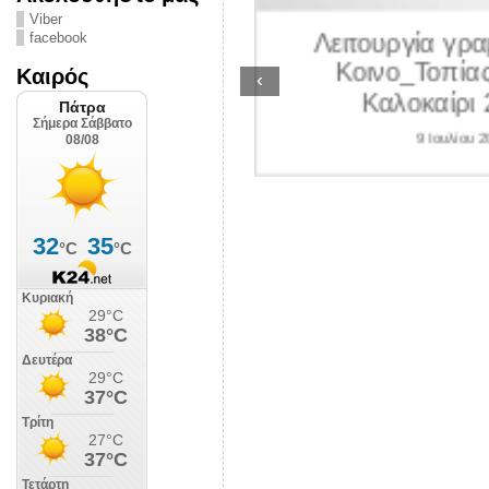
ΛΙΠΟΛΙΣ
Viber
Λειτουργία γραμ
facebook
 Ιουλίου 2026
Κοινο_Τοπίας 
Καιρός
‹
Καλοκαίρι 2
9 Ιουλίου 202