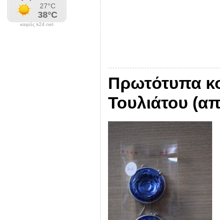
καιρός k24.net
Πρωτότυπα κο
Τουλιάτου (απ