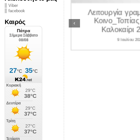
ΛΙΠΟΛΙΣ
Viber
Λειτουργία γραμ
facebook
 Ιουλίου 2026
Κοινο_Τοπίας 
Καιρός
‹
Καλοκαίρι 2
9 Ιουλίου 202