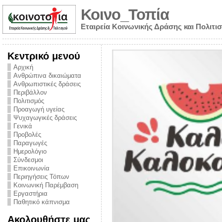
Κοινο_Τοπία
Εταιρεία Κοινωνικής Δράσης και Πολιτι
Κεντρικό μενού
Αρχική
Ανθρώπινα δικαιώματα
Ανθρωπιστικές δράσεις
Περιβάλλον
Πολιτισμός
Προαγωγή υγείας
Ψυχαγωγικές δράσεις
Γενικά
Προβολές
Παραγωγές
Ημερολόγιο
νυμα από την
Σύνδεσμοι
για την ημέρα
Επικοινωνία
Περιηγήσεις Τόπων
ναρκωτικών και
Κοινωνική Παρέμβαση
Εργαστήρια
στήριξης στο
Παθητικό κάπνισμα
ο Πρόληψης
Ακολουθήστε μας