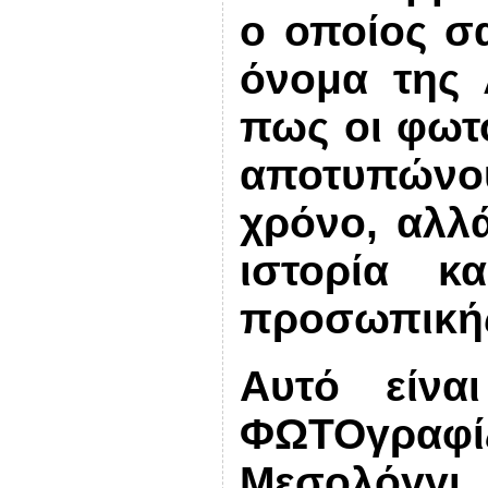
ο οποίος σ
όνομα της 
πως οι φωτο
αποτυπώνουν
χρόνο, αλλ
ιστορία κ
προσωπική
Αυτό είνα
ΦΩΤΟγραφ
Μεσολόγγι.