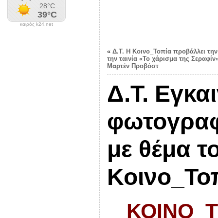
καιρός k24.net
«
Δ.Τ. Η Κοινο_Τοπία προβάλλει την
την ταινία «Το χάρισμα της Σεραφίν»
Μαρτέν Προβόστ
Δ.Τ. Εγκα
φωτογραφ
με θέμα τ
Κοινο_Το
ΚΟΙΝΟ_