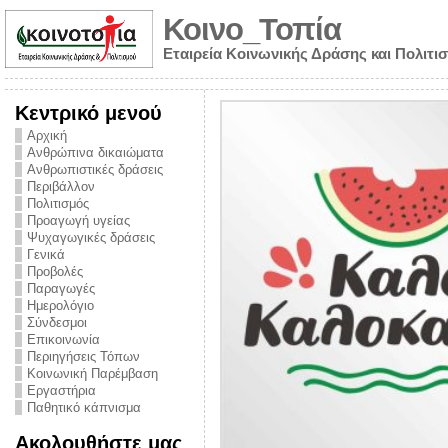
Κοινο_Τοπία
Εταιρεία Κοινωνικής Δράσης και Πολιτι
Κεντρικό μενού
Αρχική
Ανθρώπινα δικαιώματα
Ανθρωπιστικές δράσεις
Περιβάλλον
Πολιτισμός
Προαγωγή υγείας
Ψυχαγωγικές δράσεις
Γενικά
Προβολές
Παραγωγές
Ημερολόγιο
νυμα από την
Σύνδεσμοι
για την ημέρα
Επικοινωνία
Περιηγήσεις Τόπων
ναρκωτικών και
Κοινωνική Παρέμβαση
Εργαστήρια
στήριξης στο
Παθητικό κάπνισμα
ο Πρόληψης
Ακολουθήστε μας