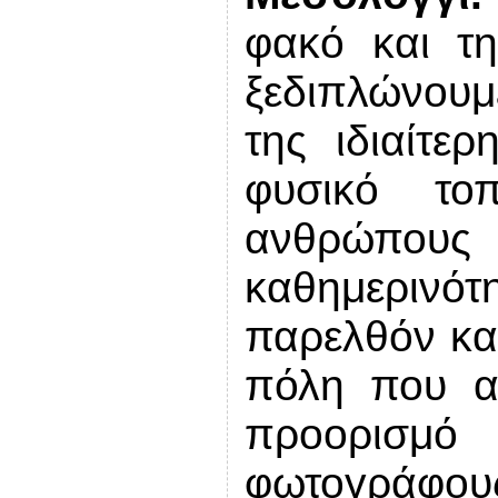
φακό και τ
ξεδιπλώνουμ
της ιδιαίτε
φυσικό το
ανθρώπους
καθημερινότ
παρελθόν και
πόλη που α
προορισμό
φωτογράφ