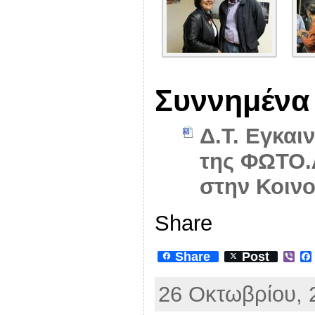
Συννημένα
Δ.Τ. Εγκαι
της ΦΩΤΟ.
στην Κοιν
Share
Share
Post
V
i
b
26 Οκτωβρίου, 
e
r