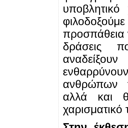
υποβλητικό 
φιλοδοξούμ
προσπάθεια ν
δράσεις π
αναδείξο
ενθαρρύνου
ανθρώπων π
αλλά και 
χαρισματικό 
Στην έκθεσ