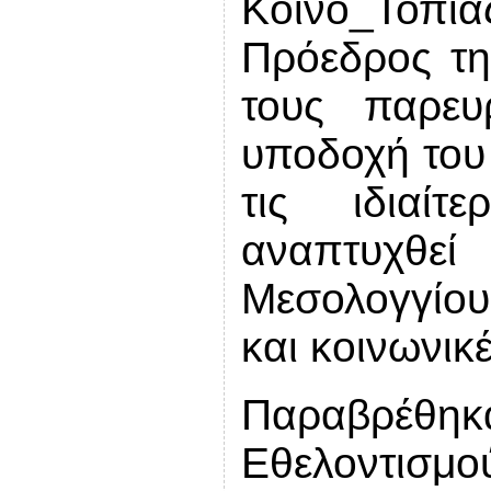
Κοινο_Τοπ
Πρόεδρος τ
τους παρευ
υποδοχή του 
τις ιδιαί
αναπτυχθ
Μεσολογγίο
και κοινωνικέ
Παραβρέθ
Εθελοντισμ