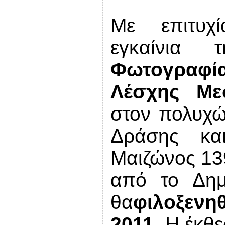
Με επιτυχ
εγκαίνια
Φωτογραφ
Λέσχης Με
στον πολυχώ
Δράσης και
Μαιζώνος 13
από το Δημ
θα
φιλοξενη
2011.
Η έκθε