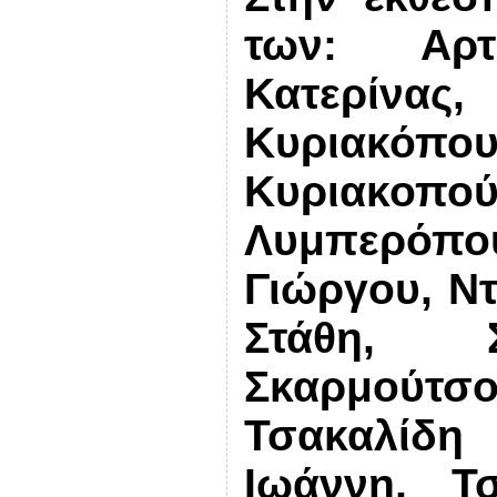
των: Αρτ
Κατερίνα
Κυριακ
Κυριακ
Λυμπερόπο
Γιώργου, Ν
Στάθη, Σ
Σκαρμούτσο
Τσακαλίδ
Ιωάννη, Τ