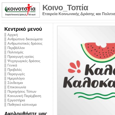
Κοινο_Τοπία
Εταιρεία Κοινωνικής Δράσης και Πολιτι
Κεντρικό μενού
Αρχική
Ανθρώπινα δικαιώματα
Ανθρωπιστικές δράσεις
Περιβάλλον
Πολιτισμός
Προαγωγή υγείας
Ψυχαγωγικές δράσεις
Γενικά
Προβολές
Παραγωγές
Ημερολόγιο
νυμα από την
Σύνδεσμοι
για την ημέρα
Επικοινωνία
Περιηγήσεις Τόπων
ναρκωτικών και
Κοινωνική Παρέμβαση
 στήριξης στο
Εργαστήρια
Παθητικό κάπνισμα
ο Πρόληψης
Ακολουθήστε μας