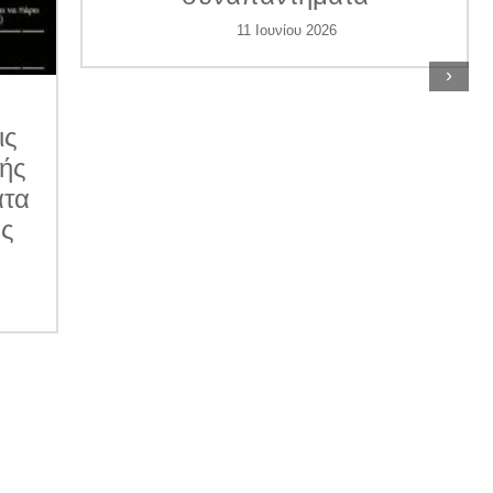
11 Ιουνίου 2026
›
ις
κής
ατα
ες