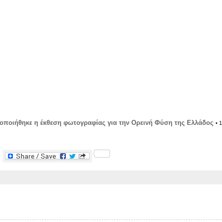
τοποιήθηκε η έκθεση φωτογραφίας για την Ορεινή Φύση της Ελλάδος
• 
F
a
c
e
b
o
o
k