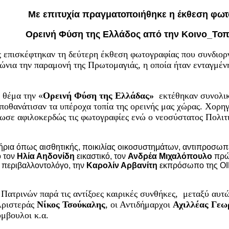
Με επιτυχία πραγματοποιήθηκε η έκθεση φωτ
Ορεινή Φύση της Ελλάδος από την Κοινο_Τοπί
ς επισκέφτηκαν τη δεύτερη έκθεση φωτογραφίας που συνδιο
 την παραμονή της Πρωτομαγιάς, η οποία ήταν ενταγμένη
 θέμα την «
Ορεινή Φύση της Ελλάδας»
εκτέθηκαν συνολικ
ποθανάτισαν τα υπέροχα τοπία της ορεινής μας χώρας. Χορηγ
ωσε αφιλοκερδώς τις φωτογραφίες ενώ ο νεοσύστατος Πολιτ
τήρια όπως αισθητικής, ποικιλίας οικοσυστημάτων, αντιπροσωπε
ό τον
Ηλία Αηδονίδη
εικαστικό, τον
Ανδρέα Μιχαλόπουλο
πρώη
περιβαλλοντολόγο, την
Καρολίν Αρβανίτη
εκπρόσωπο της ΟΙ
Πατρινών παρά τις αντίξοες καιρικές συνθήκες, μεταξύ αυτ
Αριστεράς
Νίκος Τσούκαλης
, οι Αντιδήμαρχοι
Αχιλλέας Γε
μβουλοι κ.α.