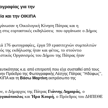
ογραφίας για την
α και την ΟΙΚΙΠΑ
ργάνωσαν η Οικολογική Κίνηση Πάτρας και η
 στις εορταστικές εκδηλώσεις που οργάνωσε ο Δήμος
ά 176 φωτογραφίες, έργα 59 ερασιτεχνών συμπολιτών
ός της εκδήλωσης ήταν και φέτος, το στούντιο
ιστικός Οργανισμός του Δήμου της Πάτρας ήταν
υτικότητας κ.α. από επιτροπή που είχε συσταθεί από τους
ν Πρόεδρο της Φωτογραφικής Λέσχης Πάτρας ‘‘Ηδύφως’’,
ΚΙΠΑ και τη
Βάσω Μαρτίνη
εκπρόσωπο της
ών, ο Δήμαρχος της Πάτρας
Γιάννης Δημαράς
, ο
ωργακόπουλος
και
Ήρα Κουρή
, ο Πρόεδρος του ΔΗΠΕΘΕ