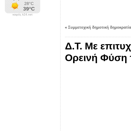
καιρός k24.net
«
Συμμετοχική δημοτική δημοκρατί
Δ.Τ. Με επιτ
Ορεινή Φύση 