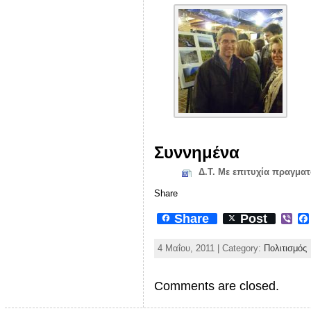
Συννημένα
Δ.Τ. Με επιτυχία πραγμα
Share
Share
Post
V
i
b
4 Μαΐου, 2011 | Category:
Πολιτισμός
e
r
Comments are closed.