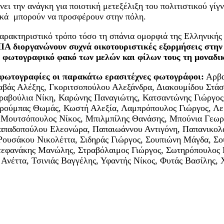
νει την ανάγκη για ποιοτική μετεξέλιξη του πολιτιστικού γ
ικά μπορούν να προσφέρουν στην πόλη.
αρακτηριστικό τρόπο τόσο τη σπάνια ομορφιά της Ελληνικής 
ιοργανώνουν συχνά οικοτουριστικές εξορμήσεις στην Ελ
ο φωτογραφικό φακό των μελών και φίλων τους τη μοναδι
 φωτογραφίες οι παρακάτω ερασιτέχνες φωτογράφοι:
Αρβα
αβάς Αλέξης, Γκοριτσοπούλου Αλεξάνδρα, Διακουμίδου Στάσ
ραβούλια Νίκη, Καρώνης Παναγιώτης, Κατσαντώνης Γιώργος
τρούμπας Θωμάς, Κωστή Αλεξία, Λαμπρόπουλος Γιώργος, Λε
Μουτσόπουλος Νίκος, Μπιλμπίλης Θανάσης, Μπούνια Γεωργ
απαδοπούλου Ελεονώρα, Παπαιωάννου Αντιγόνη, Παπανικολ
 Ρουσάκου Νικολέττα, Σιδηράς Γιώργος, Σουπιώνη Μάγδα, Σ
εφανάκης Μανώλης, Στραβόλαιμος Γιώργος, Σωτηρόπουλος 
Ανέττα, Τσινιάς Βαγγέλης, Υφαντής Νίκος, Φυτάς Βασίλης,