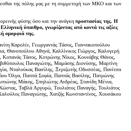
ίγνεσθαι της πόλης μας με τη συμμετοχή των ΜΚΟ και των
ορεινής φύσης όσο και την ανάγκη
προστασίας της. Η
ληνική ύπαιθρο, γνωρίζοντας από κοντά τις αξίες
κή ομορφιά της.
νίτη Καρολίν, Γεωργαντάς Τάσος, Γιαννακοπούλου
ια, Θανοπούλου Αθηνά, Καλλίνικος Γιώργος, Καλογερή
, Κοπανάς Τάσος, Κοτρώνης Νίκος, Κουνάβης Θάνος,
βιθόπουλος Παναγιώτης, Μαμάσης Διονύσης, Μαρτίνη
ία, Νταλούκας Βασίλης, Ξεριζωτής Οδυσσέας, Πανίτσα
άου Όλγα, Παππά Σοφία, Παππάς Βασίλης, Πατρώνης
ουπιώνης Μάκης, Σπηλιώτης Ανδρέας, Στανίδη Μένια,
Κώστας, Ταβλά Αργυρώ, Τουλιάτος Παναγής, Τουλιάτος
 Χαλούλος Παναγιώτης, Χατζής Κωνσταντίνος, Χουσάκου