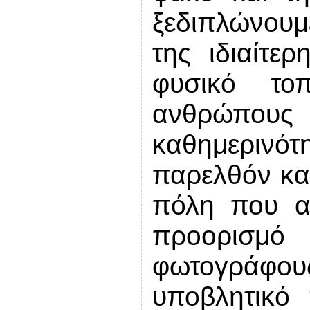
ξεδιπλώνουμ
της ιδιαίτε
φυσικό το
ανθρώπους
καθημερινότ
παρελθόν και
πόλη που α
προορισμό
φωτογράφ
υποβλητικό 