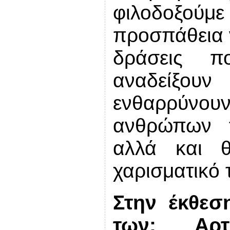
φιλοδοξούμ
προσπάθεια ν
δράσεις π
αναδείξο
ενθαρρύνου
ανθρώπων π
αλλά και 
χαρισματικό 
Στην έκθεσ
των: Αρτ