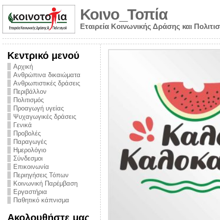
Κοινο_Τοπία
Εταιρεία Κοινωνικής Δράσης και Πολιτι
Κεντρικό μενού
Αρχική
Ανθρώπινα δικαιώματα
Ανθρωπιστικές δράσεις
Περιβάλλον
Πολιτισμός
Προαγωγή υγείας
Ψυχαγωγικές δράσεις
Γενικά
Προβολές
Παραγωγές
Ημερολόγιο
νυμα από την
Σύνδεσμοι
για την ημέρα
Επικοινωνία
Περιηγήσεις Τόπων
ναρκωτικών και
Κοινωνική Παρέμβαση
Εργαστήρια
στήριξης στο
Παθητικό κάπνισμα
ο Πρόληψης
Ακολουθήστε μας