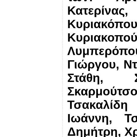
Κατερίνα
Κυριακ
Κυριακ
Λυμπερόπο
Γιώργου, Ν
Στάθη, Σ
Σκαρμούτσο
Τσακαλίδ
Ιωάννη, Τ
Δημήτρη, Χ