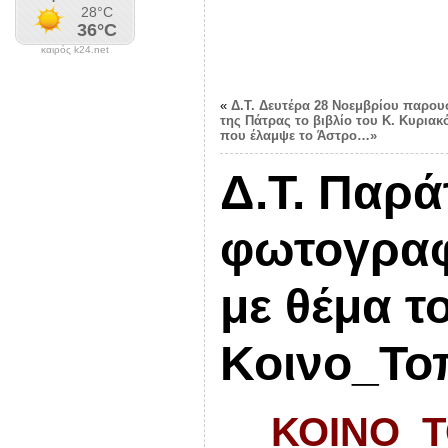
καιρός k24.net
«
Δ.Τ. Δευτέρα 28 Νοεμβρίου παρουσ
της Πάτρας το βιβλίο του Κ. Κυρια
που έλαμψε το Άστρο…»
Δ.Τ. Παρά
φωτογραφ
με θέμα τ
Κοινο_Το
ΚΟΙΝΟ_