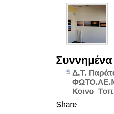
Συννημένα
Δ.Τ. Παρά
ΦΩΤΟ.ΛΕ.Μ
Κοινο_Τοπ
Share