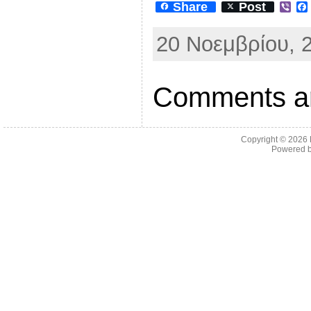
Share
Post
V
i
b
20 Νοεμβρίου, 2
e
r
Comments ar
Copyright © 2026
Powered 