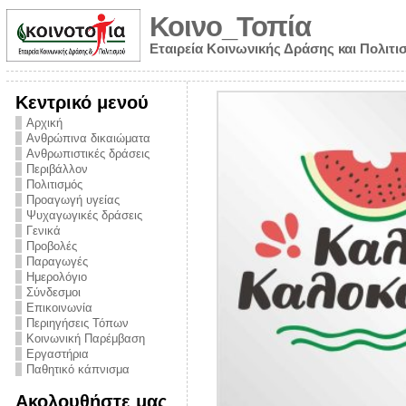
Κοινο_Τοπία
Εταιρεία Κοινωνικής Δράσης και Πολιτι
Κεντρικό μενού
Αρχική
Ανθρώπινα δικαιώματα
Ανθρωπιστικές δράσεις
Περιβάλλον
Πολιτισμός
Προαγωγή υγείας
Ψυχαγωγικές δράσεις
Γενικά
Προβολές
Παραγωγές
Ημερολόγιο
νυμα από την
Σύνδεσμοι
για την ημέρα
Επικοινωνία
Περιηγήσεις Τόπων
ναρκωτικών και
Κοινωνική Παρέμβαση
 στήριξης στο
Εργαστήρια
Παθητικό κάπνισμα
ο Πρόληψης
Ακολουθήστε μας