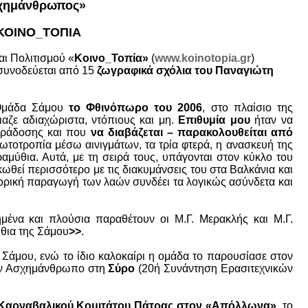
σχημάνθρωπος»
ν ΚΟΙΝΟ_ΤΟΠΙΑ
αι Πολιτισμού «
Κοινο_Τοπία»
(
www.koinotopia.gr
)
 συνοδεύεται από 15
ζωγραφικά σχόλια του Παναγιώτη
 Ομάδα Σάμου
το Φθινόπωρο του 2006
, στο πλαίσιο της
αζε αδιαχώριστα, ντόπιους και μη.
Επιθυμία μου
ήταν να
παράδοσης και που
να διαβάζεται – παρακολουθείται από
ερωτοτροπία μέσω αινιγμάτων, τα τρία φτερά, η ανασκευή της
μύθια. Αυτά, με τη σειρά τους, υπάγονται στον κύκλο του
κωθεί περισσότερο με τις διακυμάνσεις του στα Βαλκάνια και
φορική παραγωγή των λαών συνδέει τα λογικώς ασύνδετα και
μένα και πλούσια παραθέτουν οι Μ.Γ. Μερακλής και Μ.Γ.
θια της Σάμου
>>
.
Σάμου, ενώ το ίδιο καλοκαίρι η ομάδα το παρουσίασε στον
τον Ασχημάνθρωπο στη
Σύρο
(20ή Συνάντηση Ερασιτεχνικών
Καρναβαλικού Κομιτάτου Πάτρας στον «Απόλλωνα»
, το