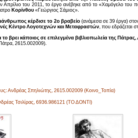
ν Απρίλιο του 2011, το έργο ανέβηκε από το «Χαμόγελο του πα
έατρο
Κορίνθου
«Γεώργιος Σάμιος».
άνθρωπος κέρδισε το 2ο βραβείο
(ανάμεσα σε 39 έργα) στ
θνές Κέντρο Λογοτεχνών και Μεταφραστών
, που εδράζεται σ
 το βρει κάποιος σε επιλεγμένα βιβλιοπωλεία της Πάτρας,
άτρα, 2615.002009).
υς: Ανδρέας Σπηλιώτης, 2615.002009 (Κοινο_Τοπία)
δρέας Τσιλίρας, 6936.986121 (ΤΟ ΔΟΝΤΙ)