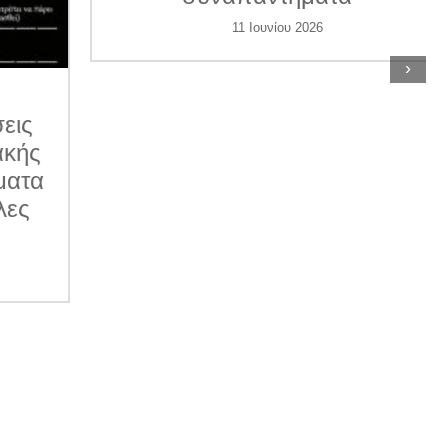
11 Ιουνίου 2026
›
ις
κής
ατα
ες