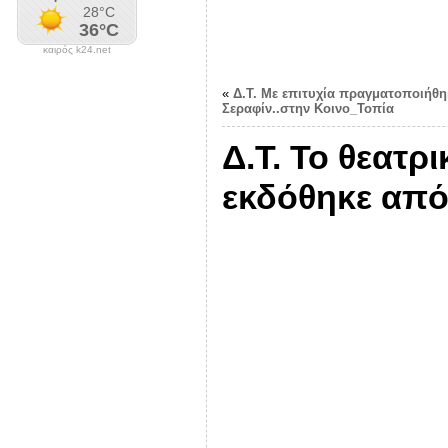
καιρός k24.net
«
Δ.Τ. Με επιτυχία πραγματοποιήθηκ
Σεραφίν..στην Κοινο_Τοπία
Δ.Τ. Το θεατρ
εκδόθηκε από