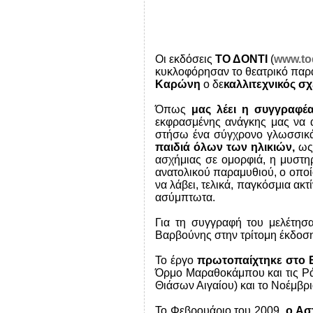
Οι εκδόσεις
ΤΟ ΔΟΝΤΙ
(
www.to
κυκλοφόρησαν το θεατρικό παρ
Καρώνη
ο δε
καλλιτεχνικός σ
Όπως
μας λέει η συγγραφέ
εκφρασμένης ανάγκης μας να α
στήσω ένα σύγχρονο γλωσσικά
παιδιά όλων των ηλικιών,
ως 
ασχήμιας σε ομορφιά, η μυστηρ
ανατολικού παραμυθιού, ο οποίο
να λάβει, τελικά, παγκόσμια α
ασύμπτωτα.
Για τη συγγραφή του μελέτησ
Βαρβούνης στην τρίτομη έκδοσ
Το έργο
πρωτοπαίχτηκε στο 
Όρμο Μαραθοκάμπου και τις Ρ
Θιάσων Αιγαίου) και το Νοέμβρι
Το Φεβρουάριο του 2009,
ο Ασ