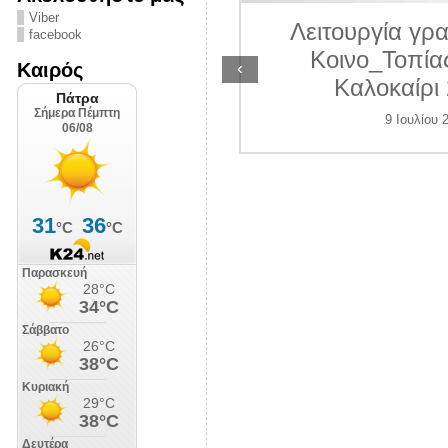
ΛΙΠΟΛΙΣ
Viber
Λειτουργία γραμ
facebook
7 Ιουλίου 2026
Κοινο_Τοπίας 
‹
Καιρός
Καλοκαίρι 2
9 Ιουλίου 202