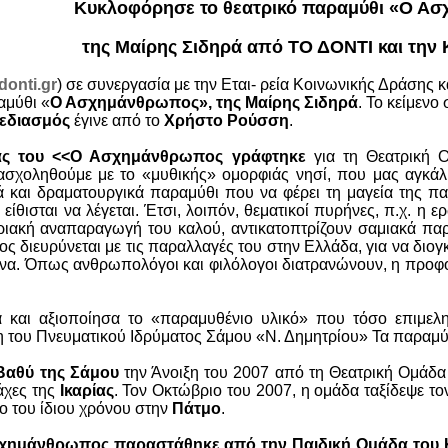
Κυκλοφόρησε το θεατρικό παραμύθι «Ο Α
της Μαίρης Σιδηρά από ΤΟ ΔΟΝΤΙ και τη
donti.gr
) σε συνεργασία με την Εται- ρεία Κοινωνικής Δράσης κ
αμύθι «
Ο Ασχημάνθρωπος»,
της Μαίρης Σιδηρά
. Το κείμενο
χεδιασμός
έγινε από το
Χρήστο Ρούσση
.
ας του
<<
Ο Ασχημάνθρωπος
γράφτηκε
για τη Θεατρική
σχοληθούμε με το «μυθικής» ομορφιάς νησί, που μας αγκάλι
 και δραματουργικά παραμύθι που να φέρει τη μαγεία της 
είθισται να λέγεται. Έτσι, λοιπόν, θεματικοί πυρήνες, π.χ. η 
ιακή αναπαραγωγή του καλού, αντικατοπτρίζουν σαμιακά παρα
ς διευρύνεται με τις παραλλαγές του στην Ελλάδα, για να διογ
κτίνα. Όπως ανθρωπολόγοι και φιλόλογοι διατρανώνουν, η προ
α και αξιοποίησα το «παραμυθένιο υλικό» που τόσο επιμελη
η του Πνευματικού Ιδρύματος Σάμου «Ν. Δημητρίου» Τα παραμύ
Βαθύ της Σάμου
την Άνοιξη του 2007 από τη Θεατρική Ομάδα 
άχες της
Ικαρίας
. Τον Οκτώβριο του 2007, η ομάδα ταξίδεψε 
ο του ίδιου χρόνου στην
Πάτμο
.
χημάνθρωπος παραστάθηκε από την Παιδική Ομάδα του 