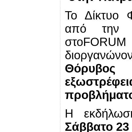
Το Δίκτυο 
από την Η
στο
FORUM
διοργανών
Θόρυβος
εξωστρέ
προβλήματο
Η εκδήλωσ
Σάββατο 23 