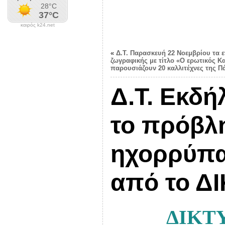
καιρός k24.net
«
Δ.Τ. Παρασκευή 22 Νοεμβρίου τα ε
ζωγραφικής με τίτλο «Ο ερωτικός 
παρουσιάζουν 20 καλλιτέχνες της Π
Δ.Τ. Εκδ
το πρόβλ
ηχορρύπα
από το 
ΔΙΚΤ