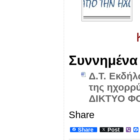
Συννημένα
Δ.Τ. Εκδή
της ηχορρ
ΔΙΚΤΥΟ Φ
Share
Share
Post
V
i
b