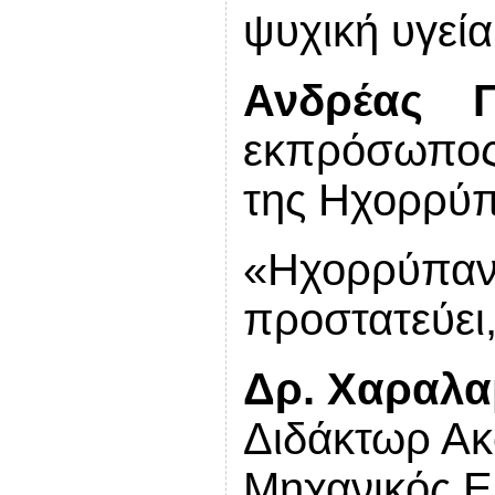
ψυχική υγεί
Ανδρέας Γ
εκπρόσωπος 
της Ηχορρύ
«Ηχορρύ
προστατεύει
Δρ. Χαραλ
Διδάκτωρ Ακ
Μηχανικός Ε