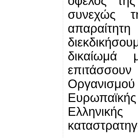
όφελος της
συνεχώς τ
απαραίτητη
διεκδικήσου
δικαίωμά
επιτάσσουν 
Οργανισμο
Ευρωπαϊκή
Ελληνικής
καταστρατηγ