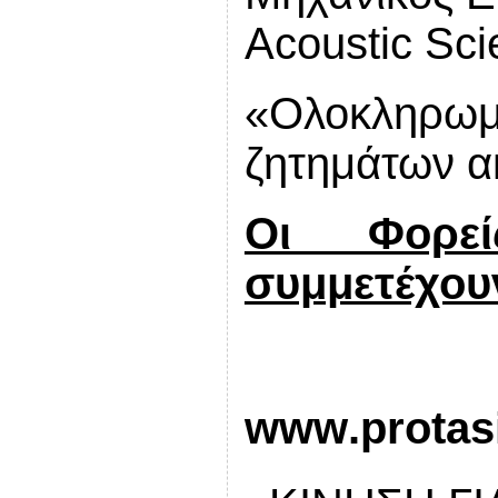
Acoustic Sc
«Ολοκληρ
ζητημάτων α
Οι Φορε
συμμετέχου
 ΚΙ
www
.
protas