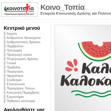
Κοινο_Τοπία
Εταιρεία Κοινωνικής Δράσης και Πολιτι
Κεντρικό μενού
Αρχική
Ανθρώπινα δικαιώματα
Ανθρωπιστικές δράσεις
Περιβάλλον
Πολιτισμός
Προαγωγή υγείας
Ψυχαγωγικές δράσεις
Γενικά
Προβολές
Παραγωγές
Ημερολόγιο
νυμα από την
Σύνδεσμοι
για την ημέρα
Επικοινωνία
Περιηγήσεις Τόπων
ναρκωτικών και
Κοινωνική Παρέμβαση
Εργαστήρια
στήριξης στο
Παθητικό κάπνισμα
ο Πρόληψης
Ακολουθήστε μας