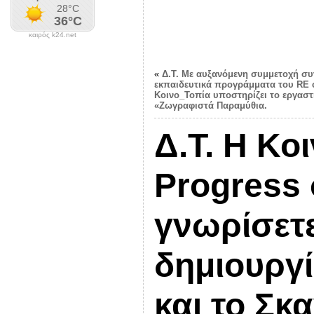
καιρός k24.net
«
Δ.Τ. Με αυξανόμενη συμμετοχή συν
εκπαιδευτικά προγράμματα του RE c
Κοινο_Τοπία υποστηρίζει το εργαστ
«Ζωγραφιστά Παραμύθια.
Δ.Τ. Η Κοι
Progress
γνωρίσετε
δημιουργί
και το Σκ