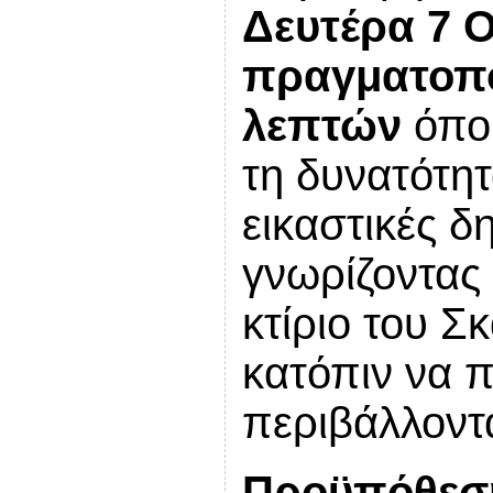
Δευτέρα 7 
πραγματοπο
λεπτών
όπο
τη δυνατότητ
εικαστικές δ
γνωρίζοντας
κτίριο του Σ
κατόπιν να 
περιβάλλοντ
Προϋπόθεση 