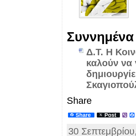
Συννημένα
Δ.Τ. Η Κοι
καλούν να 
δημιουργίε
Σκαγιοπού
Share
Share
Post
V
i
b
30 Σεπτεμβρίου,
e
r