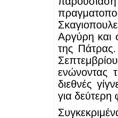
παρουσί
πραγματο
Σκαγιοπουλε
Αργύρη και 
της Πάτρας.
Σεπτεμβρί
ενώνοντας 
διεθνές γίγ
για δεύτερη 
Συγκεκριμέν