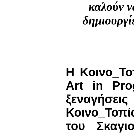
καλούν ν
δημιουργί
Η Κοινο_Το
Art
in
Pro
ξεναγήσε
Κοινο_Τοπ
του Σκαγι