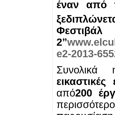
έναν από 
ξεδιπλώνετ
Φεστιβά
2”
www.elcul
e2-2013-655
Συνολικά
εικαστικές
από
200 έρ
περισσότερ