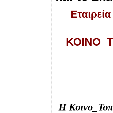
Εταιρεία
ΚΟΙΝΟ_Τ
Η Κοινο_Τοπ