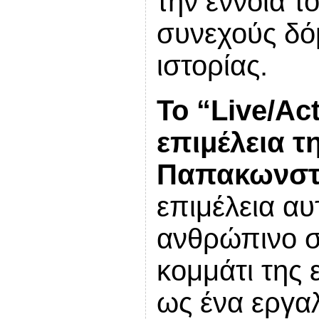
την έννοια τ
συνεχούς δό
ιστορίας.
Το “
Live
/
Act
επιμέλεια τ
Παπακωνστα
επιμέλεια αυ
ανθρώπινο σ
κομμάτι της 
ως ένα εργαλ