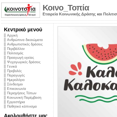
Κοινο_Τοπία
Εταιρεία Κοινωνικής Δράσης και Πολιτι
Κεντρικό μενού
Αρχική
Ανθρώπινα δικαιώματα
Ανθρωπιστικές δράσεις
Περιβάλλον
Πολιτισμός
Προαγωγή υγείας
Ψυχαγωγικές δράσεις
Γενικά
Προβολές
Παραγωγές
Ημερολόγιο
νυμα από την
Σύνδεσμοι
για την ημέρα
Επικοινωνία
Περιηγήσεις Τόπων
ναρκωτικών και
Κοινωνική Παρέμβαση
Εργαστήρια
στήριξης στο
Παθητικό κάπνισμα
ο Πρόληψης
Ακολουθήστε μας