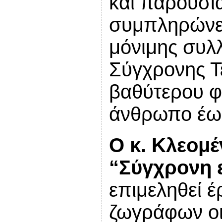
και παρουσιά
συμπληρώνετ
μόνιμης συλ
Σύγχρονης Τ
βαθύτερου φ
άνθρωπο έως
Ο κ. Κλεομ
“Σύγχρονη 
επιμεληθεί 
ζωγράφων οι