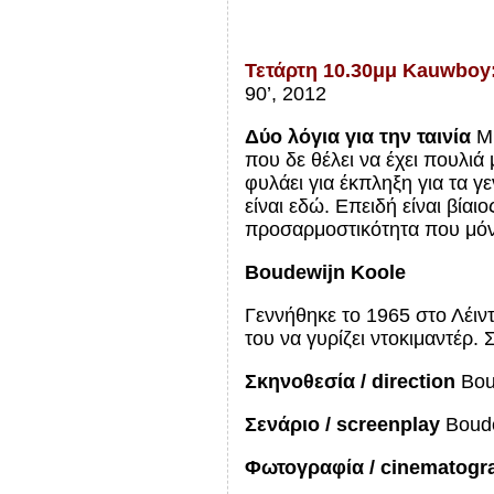
Τετάρτη 10.30μμ Kauwboy:
90’, 2012
Δύο λόγια για την ταινία
Μι
που δε θέλει να έχει πουλιά 
φυλάει για έκπληξη για τα γ
είναι εδώ. Επειδή είναι βίαι
προσαρμοστικότητα που μόνο 
Boudewijn Koole
Γεννήθηκε το 1965 στο Λέιν
του να γυρίζει ντοκιμαντέρ. 
Σκηνοθεσία /
direction
Bou
Σενάριο
/
screenplay
Boud
Φωτογραφία
/ cinematogr