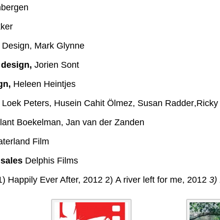
nbergen
kker
d Design
,
Mark Glynne
 design
,
Jorien Sont
gn
,
Heleen Heintjes
,
Loek Peters
,
Husein Cahit
Ö
lmez
,
Susan Radder
,
Ricky
lant Boekelman
,
Jan van der Zanden
terland Film
 sales
Delphis Films
1)
Happily Ever After, 2012
2)
A river left for me, 2012
3)