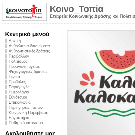
Κοινο_Τοπία
Εταιρεία Κοινωνικής Δράσης και Πολιτι
Κεντρικό μενού
Αρχική
Ανθρώπινα δικαιώματα
Ανθρωπιστικές δράσεις
Περιβάλλον
Πολιτισμός
Προαγωγή υγείας
Ψυχαγωγικές δράσεις
Γενικά
Προβολές
Παραγωγές
Ημερολόγιο
νυμα από την
Σύνδεσμοι
για την ημέρα
Επικοινωνία
Περιηγήσεις Τόπων
ναρκωτικών και
Κοινωνική Παρέμβαση
 στήριξης στο
Εργαστήρια
Παθητικό κάπνισμα
ο Πρόληψης
Ακολουθήστε μας