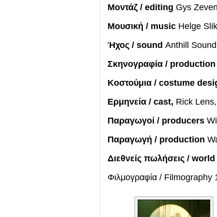
Μοντάζ
/ editing
Gys Zeve
Μουσική
/ music
Helge Sli
Ήχος
/ sound
Anthill Soun
Σκηνογραφία
/ production
Κοστούμια
/ costume desi
Ερμηνεία
/ cast
,
Rick Lens
Παραγωγοί
/ producers
Wi
Παραγωγή
/ production
Wa
Διεθνείς
πωλήσεις
/ world
Φιλμογραφία / Filmography