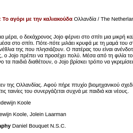
 Το αγόρι με την καλιακούδα
Ολλανδία / The Netherlan
α μέρα, ο δεκάχρονος Jojo φέρνει στο σπίτι μια μικρή κ
μέσα στο σπίτι. Πότε-πότε μιλάει κρυφά με τη μαμά του σ
ενέθλια της που πλησιάζουν. Ο πατέρας του είναι ανένδοτο
ος, ο Jojo πρέπει να προσέχει πολύ. Μέσα από τη φιλία το
τα παιδιά διαθέτουν, ο Jojo βρίσκει τρόπο να γκρεμίσει
τεν της Ολλανδίας. Αφού πήρε πτυχίο βιομηχανικού σχεδ
Στις ταινίες του συνεργάζεται συχνά με παιδιά και νέους.
dewijn
Koole
ewijn
Koole
,
Jolein
Laarman
aphy
Daniel Bouquet N.S.C.