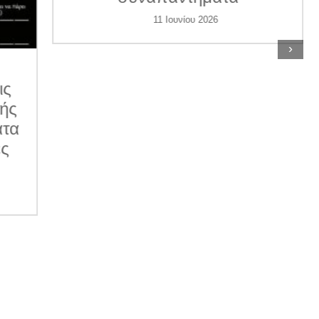
11 Ιουνίου 2026
›
ις
κής
ατα
ες