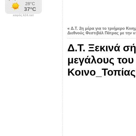
καιρός k24.net
«
Δ.Τ. 2η μέρα για το τριήμερο Κιν
Διεθνούς Φεστιβάλ Πάτρας με την 
Δ.Τ. Ξεκινά σ
μεγάλους του
Κοινο_Τοπίας