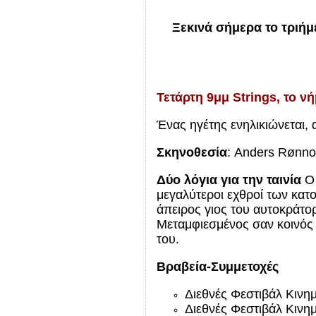
Ξεκινά σήμερα το τριήμ
Τετάρτη 9μμ
Strings
, το ν
Ένας ηγέτης ενηλικιώνεται, 
Σκηνοθεσία
: Anders Rønno
Δύο λόγια για την ταινία
Ο 
μεγαλύτεροι εχθροί των κατ
άπειρος γιος του αυτοκράτορ
Μεταμφιεσμένος σαν κοινός 
του.
Βραβεία-Συμμετοχές
Διεθνές Φεστιβάλ
K
ινη
Διεθνές Φεστιβάλ Κιν