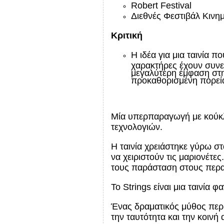
Robert
Festival
Διεθνές Φεστιβάλ Κιν
Κριτική
Η ιδέα για μια ταινία π
χαρακτήρες έχουν συνείδ
μεγαλύτερη έμφαση στην
προκαθορισμένη πορε
Μία υπερπαραγωγή με κούκλ
τεχνολογιών.
Η ταινία χρειάστηκε γύρω σ
να χειριστούν τις μαριονέτ
τους παράσταση στους περα
Το
Strings
είναι μια ταινία 
Ένας δραματικός μύθος περιπ
την ταυτότητα και την κοινή 