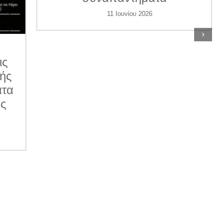
11 Ιουνίου 2026
›
ις
κής
ατα
ες