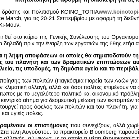
ής δράσης και Πολιτισμού ΚΟΙΝΟ_ΤΟΠΙΑ
www
.
koinotopi
e March, για τις 20-21 Σεπτεμβρίου με αφορμή τη διεθνή
Κι-Μουν.
ιηθεί στο κτίριο της Γενικής Συνέλευσης του Οργανι
ρα δηλαδή πριν την έναρξη των εργασιών της 69ης ετήσι
αι η λήψη αποφάσεων οι οποίες θα σηματοδοτούν τη
ς του πλανήτη και των δραματικών επιπτώσεων αυ
ιεία, τις υποδομές, τη δημόσια υγεία και το περιβάλ
οποίησης των πολιτών (Παγκόσμια Πορεία των Λαών για τ
ην κλιματική αλλαγή, αλλά και όσοι πολίτες επιμένουν να
τωπος με το μεγαλύτερο πολιτικό και οικονομικό πρόβλημα
κεντρικό αίτημα για δεσμευτική μείωση των εκπομπών τ
ιτουργεί προς όφελος των πολιτών και του πλανήτη, για
και υγιείς πόλεις.
αραμένουν οι επιστήμονες
που συνεχίζουν, αλλά χωρ
Στα τέλη Αυγούστου, το πρακτορείο Bloomberg παρουσί
κής αλλαγής, σύμφωνα με το οποίο η μέση θερμοκρασία 