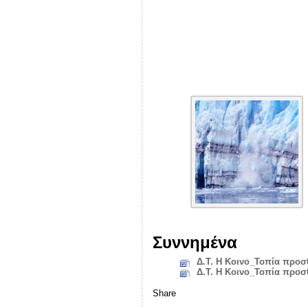
Συννημένα
Δ.Τ. Η Κοινο_Τοπία προσθ
Δ.Τ. Η Κοινο_Τοπία προσθ
Share