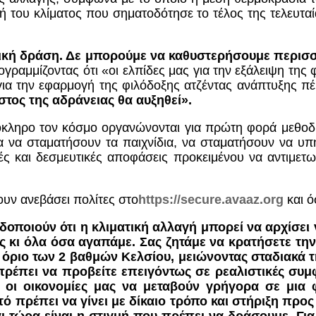
ή του κλίματος που σηματοδότησε το τέλος της τελευτ
ατική δράση. Δε μπορούμε να καθυστερήσουμε περισ
ραμμίζοντας ότι «οι ελπίδες μας για την εξάλειψη της 
ι για την εφαρμογή της φιλόδοξης ατζέντας ανάπτυξης π
στος της αδράνειας θα αυξηθεί».
όκληρο τον κόσμο οργανώνονται για πρώτη φορά μεθοδι
α να σταματήσουν τα παιχνίδια, να σταματήσουν να υπ
ές και δεσμευτικές αποφάσεις προκειμένου να αντιμετω
υν ανεβάσει πολίτες στο
https://secure.avaaz.org
και ό
οποιούν ότι η κλιματική αλλαγή μπορεί να αρχίσει 
ς κι όλα όσα αγαπάμε. Σας ζητάμε να κρατήσετε τη
 όριο των 2 βαθμών Κελσίου, μειώνοντας σταδιακά τ
 πρέπει να προβείτε επειγόντως σε ρεαλιστικές συμ
ι οι οικονομίες μας να μεταβούν γρήγορα σε μι
υτό πρέπει να γίνει με δίκαιο τρόπο και στήριξη προ