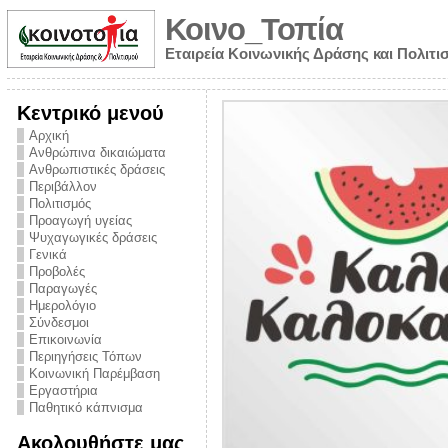
Κοινο_Τοπία
Εταιρεία Κοινωνικής Δράσης και Πολιτι
Κεντρικό μενού
Αρχική
Ανθρώπινα δικαιώματα
Ανθρωπιστικές δράσεις
Περιβάλλον
Πολιτισμός
Προαγωγή υγείας
Ψυχαγωγικές δράσεις
Γενικά
Προβολές
Παραγωγές
Ημερολόγιο
νυμα από την
Σύνδεσμοι
για την ημέρα
Επικοινωνία
Περιηγήσεις Τόπων
ναρκωτικών και
Κοινωνική Παρέμβαση
 στήριξης στο
Εργαστήρια
Παθητικό κάπνισμα
ο Πρόληψης
Ακολουθήστε μας