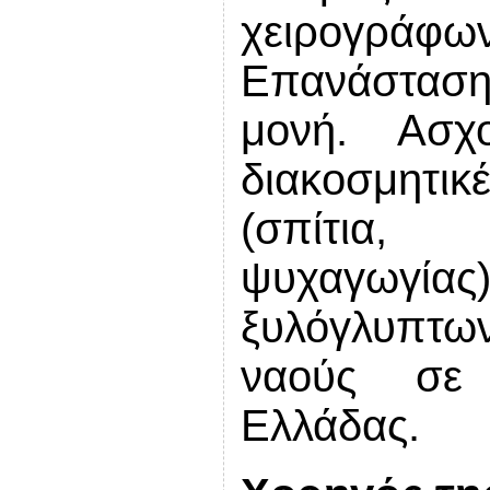
χειρογρ
Επανάστασ
μονή. Ασχο
διακοσμητι
(σπίτια,
ψυχαγωγία
ξυλόγλυπτω
ναούς σε 
Ελλάδα
ς.