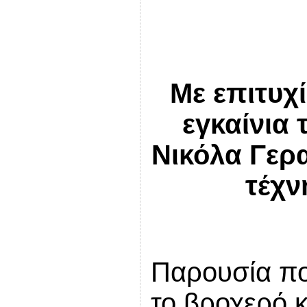
Με επιτυχ
εγκαίνια 
Νικόλα Γερ
τέχν
Παρουσία π
το βροχερό κ