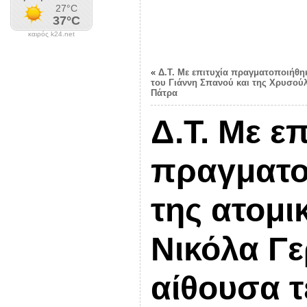
καιρός k24.net
«
Δ.Τ. Με επιτυχία πραγματοποιήθηκ
του Γιάννη Σπανού και της Χρυσού
Πάτρα
Δ.Τ. Με ε
πραγματο
της ατομι
Νικόλα Γ
αίθουσα τ