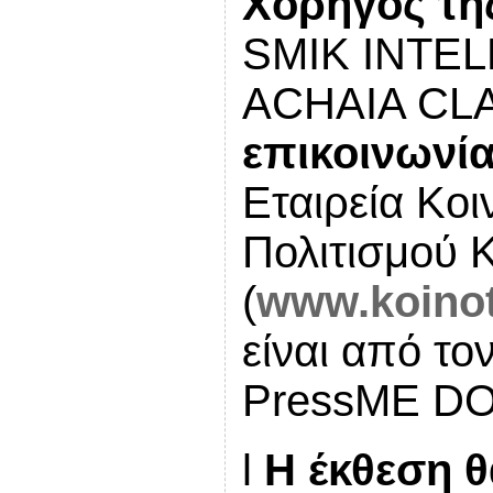
Χορηγός τη
SMIK INTEL
ΑCHAIA
C
L
επικοινωνί
Εταιρεία Κοι
Πολιτισμού
(
www.koinot
είναι από το
PressME DO
l
Η έκθεση θ