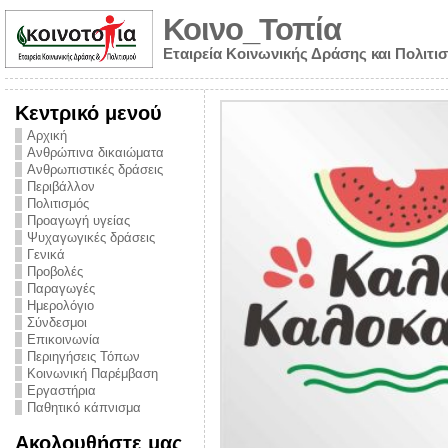
Κοινο_Τοπία
Εταιρεία Κοινωνικής Δράσης και Πολιτι
Κεντρικό μενού
Αρχική
Ανθρώπινα δικαιώματα
Ανθρωπιστικές δράσεις
Περιβάλλον
Πολιτισμός
Προαγωγή υγείας
Ψυχαγωγικές δράσεις
Γενικά
Προβολές
Παραγωγές
Ημερολόγιο
νυμα από την
Σύνδεσμοι
για την ημέρα
Επικοινωνία
Περιηγήσεις Τόπων
ναρκωτικών και
Κοινωνική Παρέμβαση
Εργαστήρια
στήριξης στο
Παθητικό κάπνισμα
ο Πρόληψης
Ακολουθήστε μας