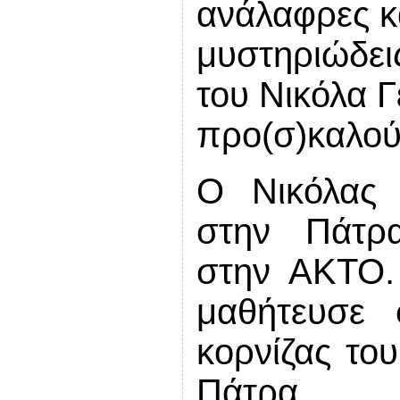
ανάλαφρες κα
μυστηριώδεις
του Νικόλα 
προ(σ)καλού
Ο Νικόλας 
στην Πάτρα
στην ΑΚΤΟ. 
μαθήτευσε 
κορνίζας το
Πάτρα.