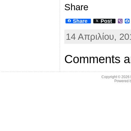
Share
Share
Post
V
i
b
14 Απριλίου, 20
e
r
Comments ar
Copyright © 2026
Powered 