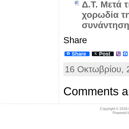
Δ.Τ. Μετά 
χορωδία τη
συνάντηση
Share
Share
Post
V
i
b
16 Οκτωβρίου, 
e
r
Comments ar
Copyright © 2026
Powered 