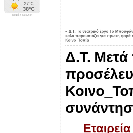
καιρός k24.net
«
Δ.Τ. Το θεατρικό έργο Το Μπουφάν
καλά παρουσιάζει για πρώτη φορά 
Κοινο_Τοπία
Δ.Τ. Μετά
προσέλευ
Κοινο_Τοπ
συνάντησ
Εταιρεία