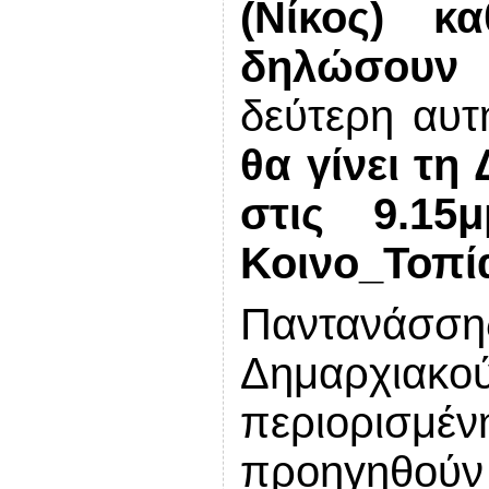
(Νίκος) κ
δηλώσουν
δεύτερη αυτ
θα γίνει τη
στις 9.1
Κοινο_Το
Παντανάσσ
Δημαρχιακο
περιορισ
προηγηθού