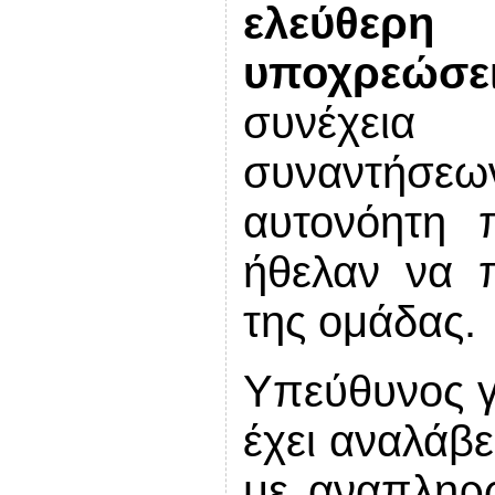
ελεύθερ
υποχρεώσει
συνέχεια
συναντήσ
αυτονόητη 
ήθελαν να 
της ομάδας.
Υπεύθυνος γ
έχει αναλάβ
με αναπληρ