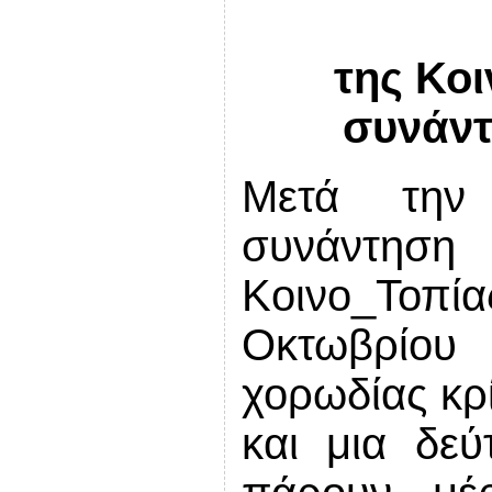
της Κοι
συνάντ
Μετά την
συνάντησ
Κοινο_Το
Οκτωβρίου
χορωδίας κρί
και μια δε