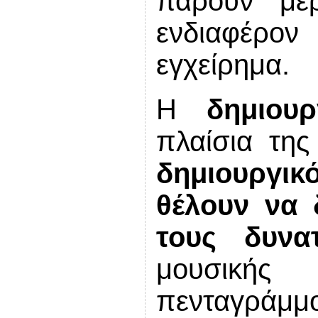
πάρουν μέ
ενδιαφέρο
εγχείρημα.
Η
δημιου
πλαίσια τη
δημιουργ
θέλουν να 
τους δυνα
μουσική
πενταγράμ