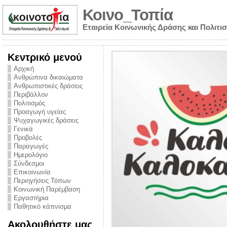
Κοινο_Τοπία
Εταιρεία Κοινωνικής Δράσης και Πολιτι
Κεντρικό μενού
Αρχική
Ανθρώπινα δικαιώματα
Ανθρωπιστικές δράσεις
Περιβάλλον
Πολιτισμός
Προαγωγή υγείας
Ψυχαγωγικές δράσεις
Γενικά
Προβολές
Παραγωγές
Ημερολόγιο
νυμα από την
Σύνδεσμοι
για την ημέρα
Επικοινωνία
Περιηγήσεις Τόπων
ναρκωτικών και
Κοινωνική Παρέμβαση
Εργαστήρια
στήριξης στο
Παθητικό κάπνισμα
ο Πρόληψης
Ακολουθήστε μας