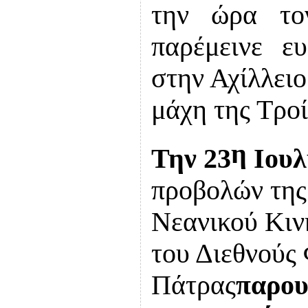
την ώρα το
παρέμεινε ε
στην Αχίλλει
μάχη της Τρ
η
Την 23
Ιουλ
προβολών της
Νεανικού Κιν
του Διεθνούς
Πάτρας
παρου