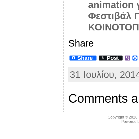
animation 
Φεστιβάλ Π
ΚΟΙΝΟΤΟΠ
Share
Share
Post
V
i
b
31 Ιουλίου, 201
e
r
Comments ar
Copyright © 2026
Powered 