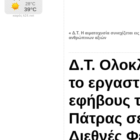
καιρός k24.net
«
Δ.Τ. Η αιματοχυσία συνεχίζεται ε
ανθρώπινων αξιών
Δ.Τ. Ολοκ
το εργαστ
εφήβους τ
Πάτρας σε
Διεθνές Φ