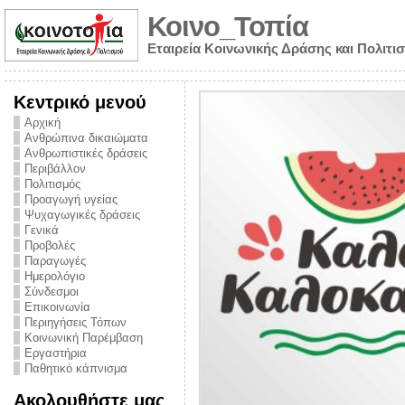
Κοινο_Τοπία
Εταιρεία Κοινωνικής Δράσης και Πολιτι
Κεντρικό μενού
Αρχική
Ανθρώπινα δικαιώματα
Ανθρωπιστικές δράσεις
Περιβάλλον
Πολιτισμός
Προαγωγή υγείας
Ψυχαγωγικές δράσεις
Γενικά
Προβολές
Παραγωγές
Ημερολόγιο
νυμα από την
Σύνδεσμοι
για την ημέρα
Επικοινωνία
Περιηγήσεις Τόπων
ναρκωτικών και
Κοινωνική Παρέμβαση
Εργαστήρια
στήριξης στο
Παθητικό κάπνισμα
ο Πρόληψης
Ακολουθήστε μας