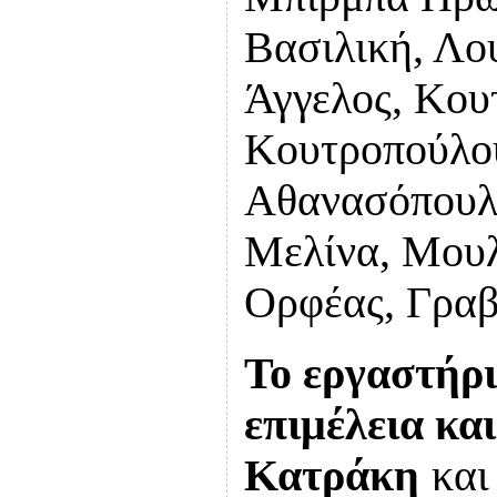
Βασιλική, Λ
Άγγελος, Κου
Κουτροπούλου
Αθανασόπουλ
Μελίνα, Μουλ
Ορφέας, Γρα
Το εργαστήρι
επιμέλεια κα
Κατράκη
κα