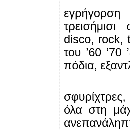
εγρήγορση
τρεισήμισ
disco
,
rock
,
του ’60 ’70 
πόδια, εξαντ
σφυρίχτρες,
όλα στη μάχ
ανεπαν