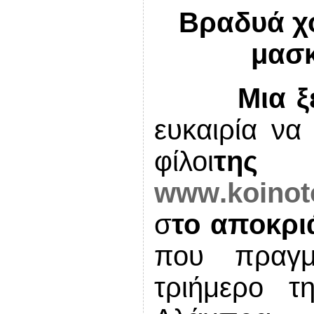
Βραδυά χο
μασκ
Μια 
ευκαιρία να
φίλοι
της
www
.
koinot
σ
το αποκρι
που πραγμα
τριήμερο 