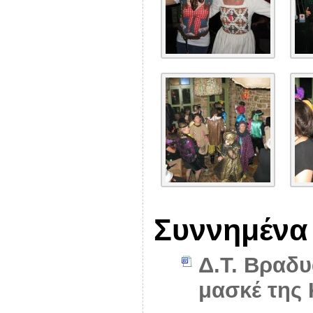
Συννημένα
Δ.Τ. Βραδυ
μασκέ της