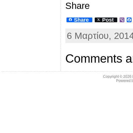
Share
Share
Post
V
i
b
6 Μαρτίου, 2014
e
r
Comments ar
Copyright © 2026
Powered 