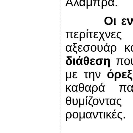
Αλάμπρα.
Οι ε
περίτεχνε
αξεσουάρ κ
διάθεση
που
με την
όρεξ
καθαρά πα
θυμίζοντας
ρομαντικές.