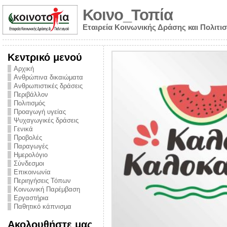
Κοινο_Τοπία
Εταιρεία Κοινωνικής Δράσης και Πολιτι
Κεντρικό μενού
Αρχική
Ανθρώπινα δικαιώματα
Ανθρωπιστικές δράσεις
Περιβάλλον
Πολιτισμός
Προαγωγή υγείας
Ψυχαγωγικές δράσεις
Γενικά
Προβολές
Παραγωγές
Ημερολόγιο
νυμα από την
Σύνδεσμοι
για την ημέρα
Επικοινωνία
Περιηγήσεις Τόπων
ναρκωτικών και
Κοινωνική Παρέμβαση
Εργαστήρια
στήριξης στο
Παθητικό κάπνισμα
ο Πρόληψης
Ακολουθήστε μας