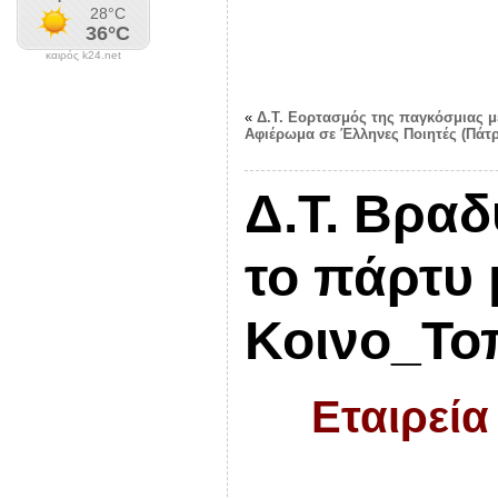
καιρός k24.net
«
Δ.Τ. Εορτασμός της παγκόσμιας μ
Αφιέρωμα σε Έλληνες Ποιητές (Πάτ
Δ.Τ. Βραδ
το πάρτυ 
Κοινο_Το
Εταιρεία