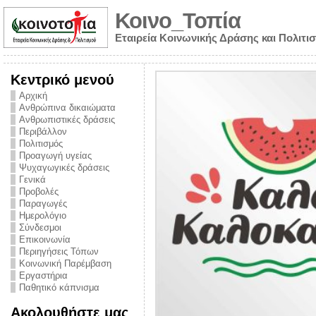
Κοινο_Τοπία
Εταιρεία Κοινωνικής Δράσης και Πολιτι
Κεντρικό μενού
Αρχική
Ανθρώπινα δικαιώματα
Ανθρωπιστικές δράσεις
Περιβάλλον
Πολιτισμός
Προαγωγή υγείας
Ψυχαγωγικές δράσεις
Γενικά
Προβολές
Παραγωγές
Ημερολόγιο
νυμα από την
Σύνδεσμοι
για την ημέρα
Επικοινωνία
Περιηγήσεις Τόπων
ναρκωτικών και
Κοινωνική Παρέμβαση
Εργαστήρια
στήριξης στο
Παθητικό κάπνισμα
ο Πρόληψης
Ακολουθήστε μας