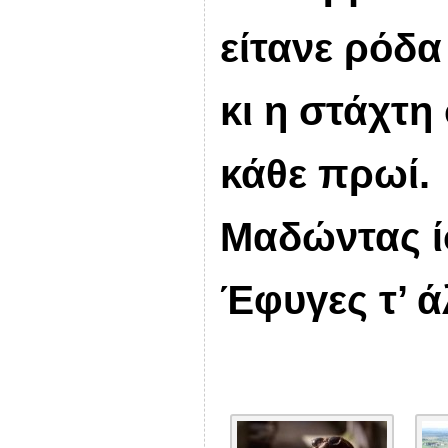
είτανε ρόδα
κι η στάχτ
κάθε πρωί.
Μαδώντας ί
Έφυγες τ’ ά