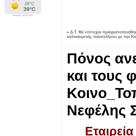
καιρός k24.net
«
Δ.Τ. Με επιτυχία πραγματοποιήθηκ
καλοκαιρινής πανσελήνου με την Κ
Πόνος ανε
και τους 
Κοινο_Το
Νεφέλης 
Εταιρεία