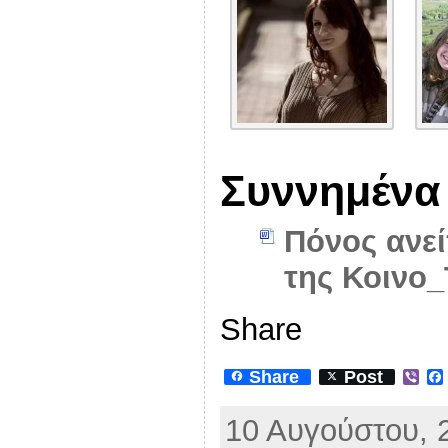
Συννημένα
Πόνος ανεί
της Κοινο
Share
Share
Post
V
i
b
10 Αυγούστου, 
e
r