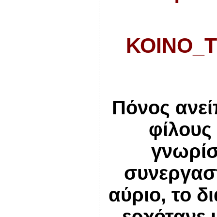
ΚΟΙΝΟ_Τ
Πόνος ανεί
φίλους
γνωρίσ
συνεργαστ
αύριο, το δ
ερχότανε 