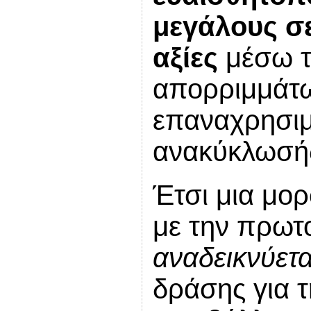
μεγάλους σ
αξίες
μέσω τ
απορριμμάτω
επαναχρησιμ
ανακύκλωσής
Έτσι μια μορ
με την πρωτ
αναδεικνύετα
δράσης για 