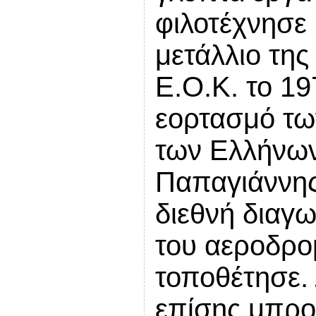
φιλοτέχνησε 
μετάλλιο της
Ε.Ο.Κ.
το 19
εορτασμό τω
των Ελλήνω
Παπαγιάννης
διεθνή διαγω
του αεροδρομ
τοποθέτησε. 
επίσης μπρο