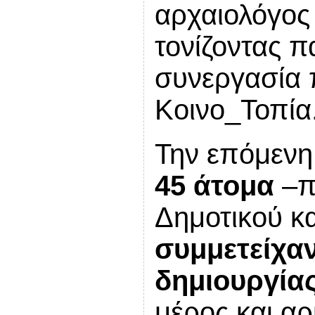
αρχαιολόγο
τονίζοντας π
συνεργασία π
Κοινο_Τοπία
Την επόμεν
45 άτομα
–πα
Δημοτικού κα
συμμετείχαν
δημιουργίας
μέρος και αρ