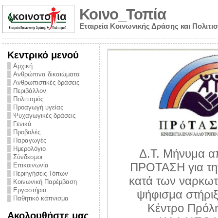
Κοινο_Τοπία
Εταιρεία Κοινωνικής Δράσης και Πολιτι
Κεντρικό μενού
Αρχική
Ανθρώπινα δικαιώματα
Ανθρωπιστικές δράσεις
Περιβάλλον
Πολιτισμός
Προαγωγή υγείας
Ψυχαγωγικές δράσεις
Γενικά
Προβολές
Παραγωγές
Ημερολόγιο
Δ.Τ. Μήνυμα α
Σύνδεσμοι
ΠΡΟΤΑΣΗ για τη
Επικοινωνία
Περιηγήσεις Τόπων
υθύνης για τον
κατά των ναρκωτ
Κοινωνική Παρέμβαση
ων – Η έλλειψη
Εργαστήρια
ψήφισμα στήριξ
Παθητικό κάπνισμα
 βούλησης και
Κέντρο Πρόλ
Ακολουθήστε μας