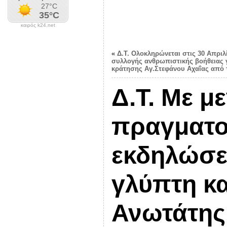
καιρός k24.net
«
Δ.Τ. Ολοκληρώνεται στις 30 Απρι
συλλογής ανθρωπιστικής βοήθειας 
κράτησης Αγ.Στεφάνου Αχαΐας από 
Δ.Τ. Με μ
πραγματο
εκδηλώσει
γλύπτη κα
Ανωτάτης