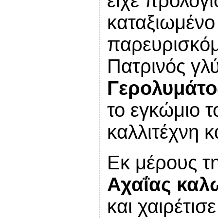
είχε προλογί
καταξιωμένο
παρευρισκό
Πατρινός γλ
Γερολυμάτ
το εγκώμιο 
καλλιτέχνη κ
Εκ μέρους τ
Αχαΐας καλ
και χαιρέτισ