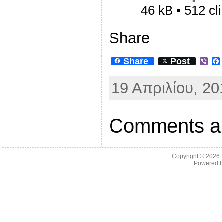
46 kB • 512 cl
Share
Share
Post
V
i
b
19 Απριλίου, 20
e
r
Comments ar
Copyright © 2026
Powered 