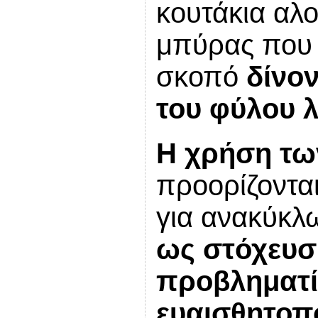
κουτάκια αλο
μπύρας που ε
σκοπό
δίνο
του φύλου 
Η χρήση τω
προορίζοντα
για ανακύκ
ως στόχευση
προβληματίσ
ευαισθητοπο