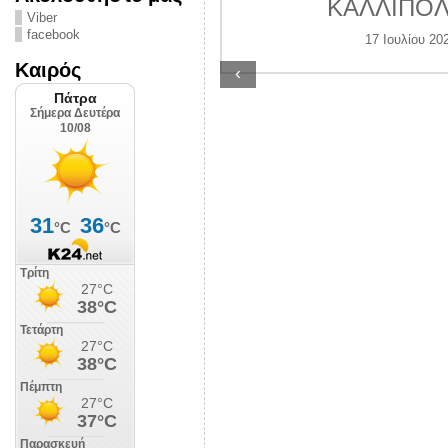
ς Αστυνομίας
ΚΑΛΛΙΠΟΛ
Viber
ην πόλη έρμαιο
facebook
17 Ιουλίου 20
ανδαλισμών
Καιρός
‹
υγούστου 2026