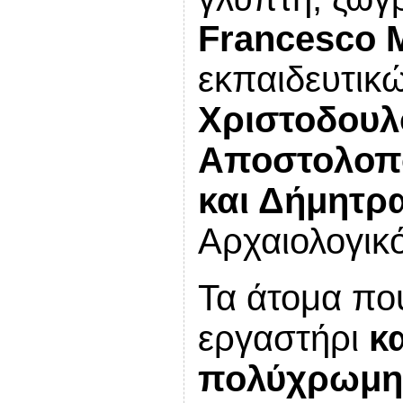
Francesco M
εκπαιδευτικ
Χριστοδουλ
Αποστολοπ
και Δήμητρ
Αρχαιολογικ
Τα άτομα πο
εργαστήρι
κ
πολύχρωμη