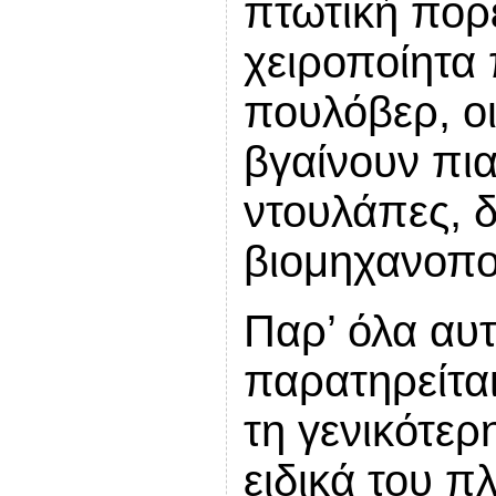
πτωτική πορε
χειροποίητα 
πουλόβερ, οι
βγαίνουν πια
ντουλάπες, δ
βιομηχανοπο
Παρ’ όλα αυτ
παρατηρείτα
τη γενικότερ
ειδικά του π