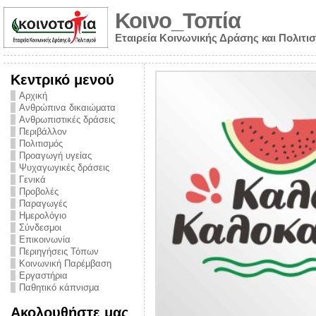
Κοινο_Τοπία
Εταιρεία Κοινωνικής Δράσης και Πολιτι
Κεντρικό μενού
Αρχική
Ανθρώπινα δικαιώματα
Ανθρωπιστικές δράσεις
Περιβάλλον
Πολιτισμός
Προαγωγή υγείας
Ψυχαγωγικές δράσεις
Γενικά
Προβολές
Παραγωγές
Ημερολόγιο
νυμα από την
Σύνδεσμοι
για την ημέρα
Επικοινωνία
Περιηγήσεις Τόπων
ναρκωτικών και
Κοινωνική Παρέμβαση
Εργαστήρια
στήριξης στο
Παθητικό κάπνισμα
ο Πρόληψης
Ακολουθήστε μας