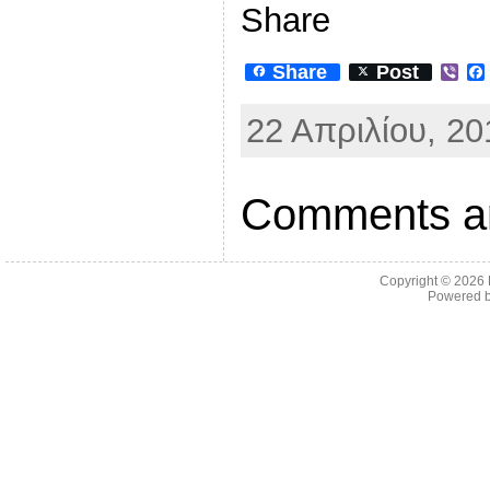
Share
Share
Post
V
i
b
22 Απριλίου, 20
e
r
Comments ar
Copyright © 2026
Powered 