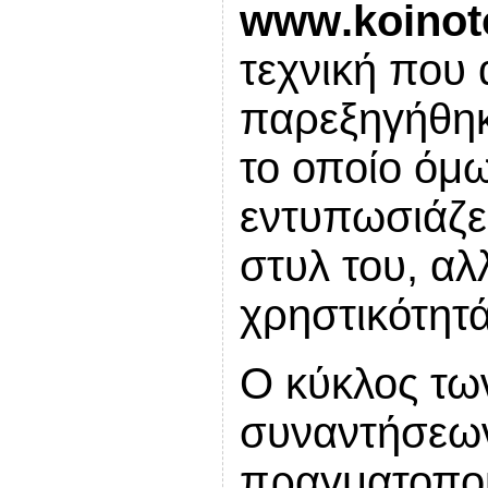
www
.
koinot
τεχνική που
παρεξηγήθηκ
το οποίο όμ
εντυπωσιάζει
στυλ του, αλ
χρηστικότητά
Ο κύκλος τω
συναντήσε
πραγματοποι