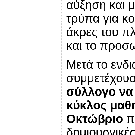
αύξηση και 
τρύπα για κο
άκρες του πλ
και το προσω
Μετά το ενδι
συμμετέχου
σύλλογο να 
κύκλος μαθ
Οκτώβριο
π
δημιουργικές