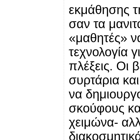
εκμάθησης τ
σαν τα μανιτ
«μαθητές» ν
τεχνολογία γ
πλέξεις. Οι 
συρτάρια κα
να δημιουργο
σκούφους και
χειμώνα- αλλ
διακοσμητικά