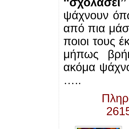
‘‘σχολάσει
ψάχνουν όπω
από πια μάσ
ποιοι τους έ
μήπως βρήκ
ακόμα ψάχνο
…..
Πληρ
261