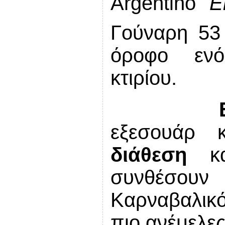
Argentino
E
Γούναρη 53
όροφο ενό
κτιρίου.
εξεσουάρ 
διάθεση
κ
συνθέσου
Καρναβαλικ
πιο ανέμελες