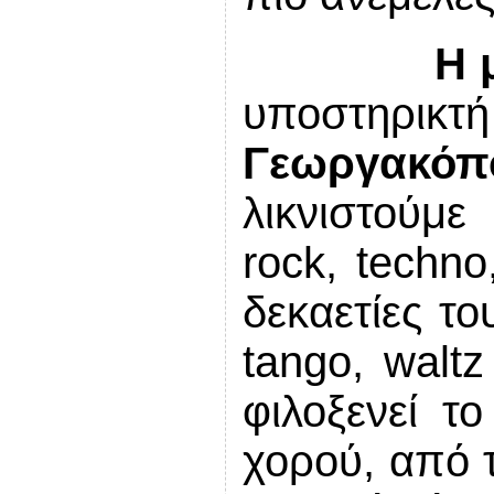
Η 
υποστηρικ
Γεωργακόπ
λικνιστούμ
rock
,
techno
δεκαετίες το
tango
, walt
φιλοξενεί το
χορού, από τ