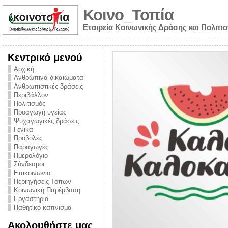
Κοινο_Τοπία
Εταιρεία Κοινωνικής Δράσης και Πολιτι
Κεντρικό μενού
Αρχική
Ανθρώπινα δικαιώματα
Ανθρωπιστικές δράσεις
Περιβάλλον
Πολιτισμός
Προαγωγή υγείας
Ψυχαγωγικές δράσεις
Γενικά
Προβολές
Παραγωγές
Ημερολόγιο
νυμα από την
Σύνδεσμοι
για την ημέρα
Επικοινωνία
Περιηγήσεις Τόπων
ναρκωτικών και
Κοινωνική Παρέμβαση
Εργαστήρια
στήριξης στο
Παθητικό κάπνισμα
ο Πρόληψης
Ακολουθήστε μας