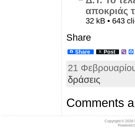
Δ.Τ. Το τε
αποκριάς τ
32 kB • 643 cl
Share
Share
Post
V
i
b
21 Φεβρουαρίου
e
r
δράσεις
Comments ar
Copyright © 2026
Powered 