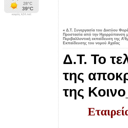
καιρός k24.net
«
Δ.Τ. Συνεργασία του Δικτύου Φορέ
Προστασία από την Ηχορρύπανση μ
Περιβαλλοντική εκπαίδευση της Α’θμ
Εκπαίδευσης του νομού Αχαΐας
Δ.Τ. Το τ
της αποκρ
της Κοινο
Εταιρεί