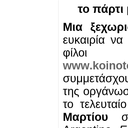
το πάρτι
Μια ξεχωρ
ευκαιρία να
φίλο
www
.
koinot
συμμετάσχ
της οργάνωσ
το τελευτα
Μαρτίου
στ