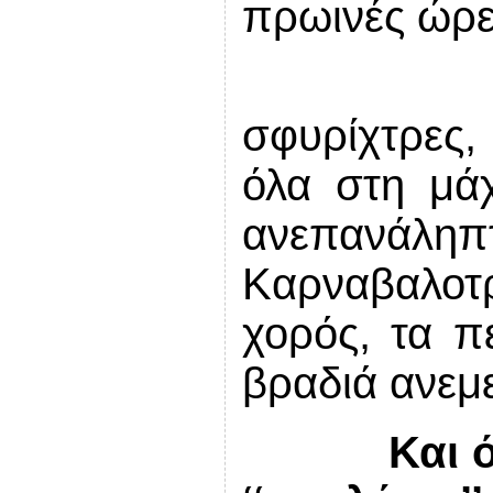
πρωινές ώρε
σφυρίχτρες,
όλα στη μάχ
ανεπαν
Καρναβαλοτ
χορός, τα π
βραδιά ανεμε
Και 