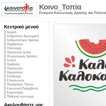
Κοινο_Τοπία
Εταιρεία Κοινωνικής Δράσης και Πολιτι
Κεντρικό μενού
Αρχική
Ανθρώπινα δικαιώματα
Ανθρωπιστικές δράσεις
Περιβάλλον
Πολιτισμός
Προαγωγή υγείας
Ψυχαγωγικές δράσεις
Γενικά
Προβολές
Παραγωγές
Ημερολόγιο
νυμα από την
Σύνδεσμοι
για την ημέρα
Επικοινωνία
Περιηγήσεις Τόπων
ναρκωτικών και
Κοινωνική Παρέμβαση
 στήριξης στο
Εργαστήρια
Παθητικό κάπνισμα
ο Πρόληψης
Ακολουθήστε μας