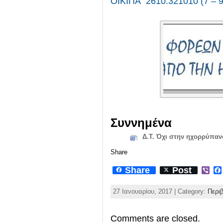
ΟΙΚΙΠΑ 2610.321010 (7 – 
Συννημένα
Δ.Τ. Όχι στην ηχορρύπαν
Share
Share
Post
V
i
b
27 Ιανουαρίου, 2017 | Category:
Περι
e
r
Comments are closed.