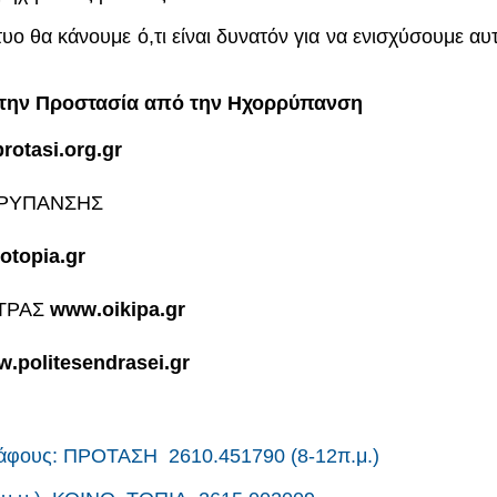
υο θα κάνουμε ό,τι είναι δυνατόν για να ενισχύσουμε α
α την Προστασία από την Ηχορρύπανση
protasi
.
org
.
gr
ΡΡΥΠΑΝΣΗΣ
otopia
.
gr
ΑΤΡΑΣ
www
.
oikipa
.
gr
w
.
politesendrasei
.
gr
ράφους: ΠΡΟΤΑΣΗ 2610.451790 (8-12π.μ.)