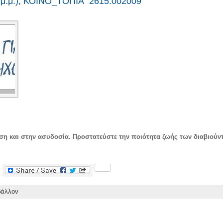
9μ.μ.), ΚΟΙΝΟ_ΤΟΠΙΑ 2615.002009
ση και στην ασυδοσία. Προστατεύστε την ποιότητα ζωής των διαβιούν
F
a
c
βάλλον
e
b
o
o