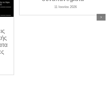
11 Ιουνίου 2026
›
ις
κής
ατα
ες