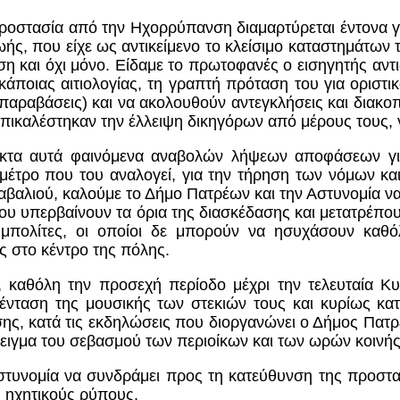
Προστασία από την Ηχορρύπανση διαμαρτύρεται έντονα 
ής, που είχε ως αντικείμενο το κλείσιμο καταστημάτω
η και όχι μόνο. Είδαμε το πρωτοφανές ο εισηγητής αντ
άποιας αιτιολογίας, τη γραπτή πρόταση του για οριστι
 παραβάσεις) και να ακολουθούν αντεγκλήσεις και διακο
πικαλέστηκαν την έλλειψη δικηγόρων από μέρους τους, γ
κτα αυτά φαινόμενα αναβολών λήψεων αποφάσεων γι
 μέτρο που του αναλογεί, για την τήρηση των νόμων κα
αβαλιού, καλούμε το Δήμο Πατρέων και την Αστυνομία 
 υπερβαίνουν τα όρια της διασκέδασης και μετατρέπουν
συμπολίτες, οι οποίοι δε μπορούν να ησυχάσουν καθ
 στο κέντρο της πόλης.
καθόλη την προσεχή περίοδο μέχρι την τελευταία Κυ
ένταση της μουσικής των στεκιών τους και κυρίως κατά
ης, κατά τις εκδηλώσεις που διοργανώνει ο Δήμος Πατ
δειγμα του σεβασμού των περιοίκων και των ωρών κοινής
στυνομία να συνδράμει προς τη κατεύθυνση της προστα
 ηχητικούς ρύπους.