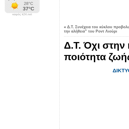
καιρός k24.net
«
Δ.Τ. Συνέχεια του κύκλου προβολώ
την αλήθεια” του Ροντ Λιούρι
Δ.Τ. Όχι στη
ποιότητα ζωή
ΔΙΚΤΥ