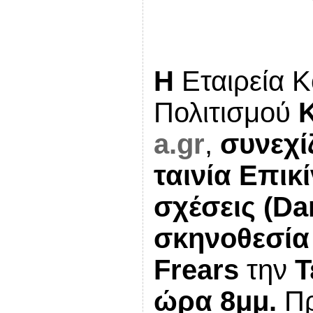
Η
Εταιρεία 
Πολιτισμού
a.gr
,
συνεχί
ταινία
Επικί
σχέσεις
(Da
σκηνοθεσία
Frears
την
Τ
ώρα 8μμ.
Π