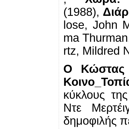
(1988),
Διάρ
lose
,
John
M
ma
Thurman
rtz
,
Mildred
N
Ο Κώστας 
Κοινο_Τοπί
κύκλους της
Ντε Μερτέι
δημοφιλής πε