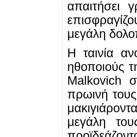
απαιτήσει γ
επισ
μεγάλη
δολο
Η ταινία αν
ηθοποιούς τ
Malkovich 
πρωινή τους 
μακιγιάροντ
μεγάλη του
προϊδεάζ