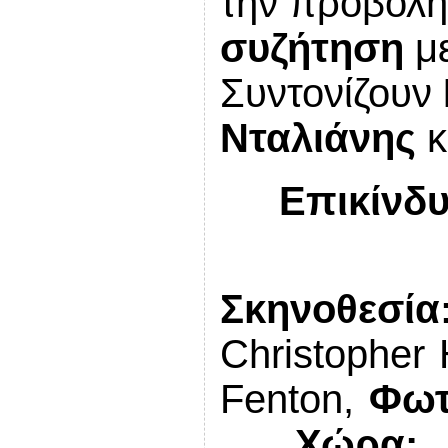
την προβολ
συζήτηση
με
Συντονίζουν
Νταλιάνης
κ
Επικίνδυ
Σκηνοθεσί
Christopher
Fenton
,
Φωτ
,
Χώρα