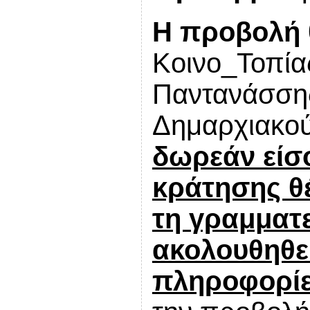
H προβολή θ
Κοινο_Τοπία
Παντανάσσης
Δημαρχιακο
δωρεάν είσ
κράτησης θέ
τη γραμματε
ακολουθηθεί
πληροφορίε