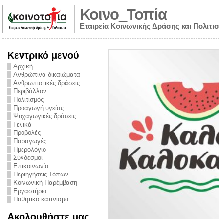
Κοινο_Τοπία
Εταιρεία Κοινωνικής Δράσης και Πολιτι
Κεντρικό μενού
Αρχική
Ανθρώπινα δικαιώματα
Ανθρωπιστικές δράσεις
Περιβάλλον
Πολιτισμός
Προαγωγή υγείας
Ψυχαγωγικές δράσεις
Γενικά
Προβολές
Παραγωγές
Ημερολόγιο
νυμα από την
Σύνδεσμοι
για την ημέρα
Επικοινωνία
Περιηγήσεις Τόπων
ναρκωτικών και
Κοινωνική Παρέμβαση
Εργαστήρια
στήριξης στο
Παθητικό κάπνισμα
ο Πρόληψης
Ακολουθήστε μας