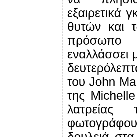
εξαιρετικά
γ
θυτών και 
πρόσωπο 
εναλλάσσει μ
δευτερόλεπ
του John Mal
της Michelle
λατρείας
φωτογράφ
δουλειά στα