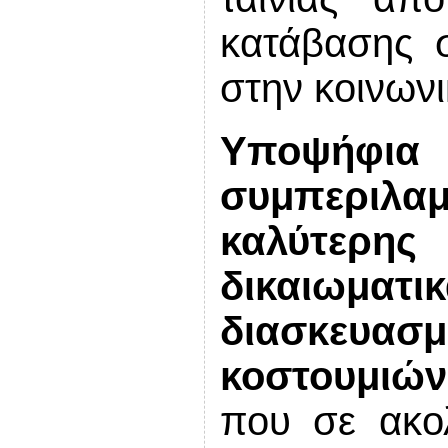
κατάβασης 
στην κοινων
Υποψή
συμπεριλ
καλύτερη
δικαιω
διασκευα
κοστουμιών
που σε ακολ