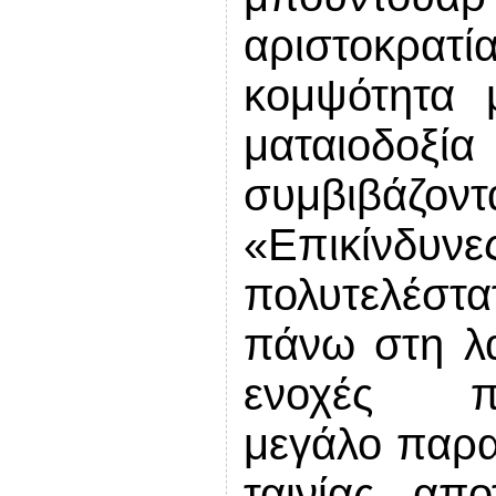
αριστοκρα
κομψότητα 
ματαιοδοξία
συμβιβάζο
«Επικίνδ
πολυτελέστ
πάνω στη λα
ενοχές π
μεγάλο
παρα
ταινίας απ