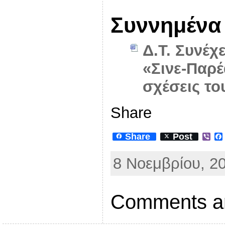
Συννημένα
Δ.Τ. Συνέχ
«Σινε-Παρέ
σχέσεις το
Share
Share
Post
V
i
b
8 Νοεμβρίου, 20
e
r
Comments ar