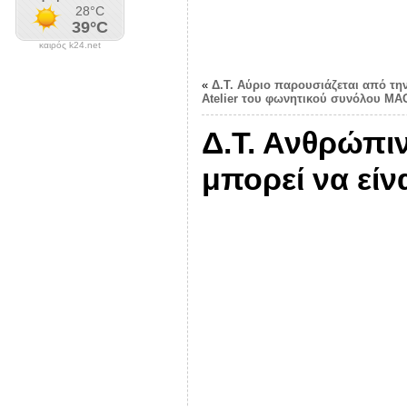
καιρός k24.net
«
Δ.Τ. Αύριο παρουσιάζεται από τη
Atelier του φωνητικού συνόλου M
Δ.Τ. Ανθρώπιν
μπορεί να είν