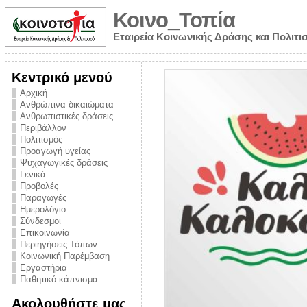
Κοινο_Τοπία
Εταιρεία Κοινωνικής Δράσης και Πολιτι
Κεντρικό μενού
Αρχική
Ανθρώπινα δικαιώματα
Ανθρωπιστικές δράσεις
Περιβάλλον
Πολιτισμός
Προαγωγή υγείας
Ψυχαγωγικές δράσεις
Γενικά
Προβολές
Παραγωγές
Ημερολόγιο
νυμα από την
Σύνδεσμοι
για την ημέρα
Επικοινωνία
Περιηγήσεις Τόπων
ναρκωτικών και
Κοινωνική Παρέμβαση
 στήριξης στο
Εργαστήρια
Παθητικό κάπνισμα
ο Πρόληψης
Ακολουθήστε μας