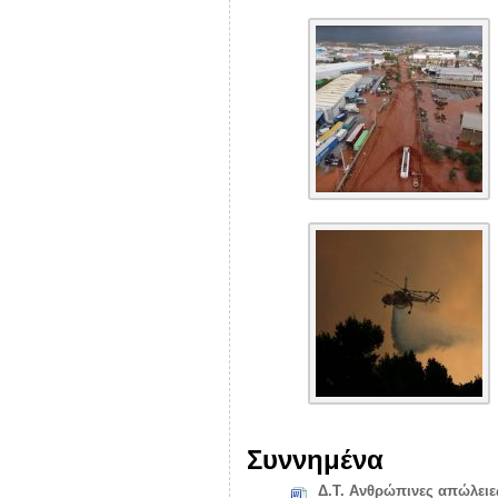
Συννημένα
Δ.Τ. Ανθρώπινες απώλειες