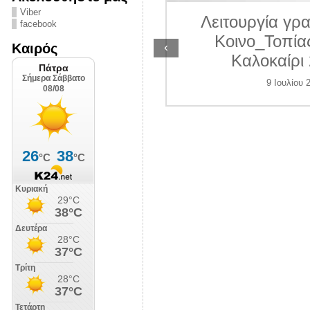
ΛΙΠΟΛΙΣ
Viber
Λειτουργία γραμ
facebook
7 Ιουλίου 2026
Κοινο_Τοπίας 
‹
Καιρός
Καλοκαίρι 2
9 Ιουλίου 202