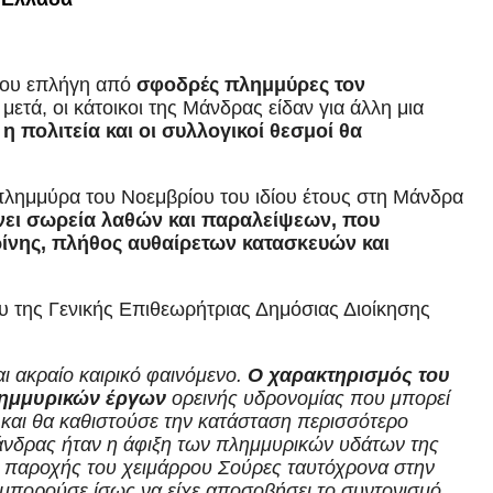
 που επλήγη από
σφοδρές πλημμύρες τον
μετά, οι κάτοικοι της Μάνδρας είδαν για άλλη μια
η πολιτεία και οι συλλογικοί θεσμοί θα
πλημμύρα του Νοεμβρίου του ιδίου έτους στη Μάνδρα
νει σωρεία λαθών και παραλείψεων, που
ρίνης, πλήθος αυθαίρετων κατασκευών και
υ της Γενικής Επιθεωρήτριας Δημόσιας Διοίκησης
ι ακραίο καιρικό φαινόμενο.
Ο χαρακτηρισμός του
πλημμυρικών έργων
ορεινής υδρονομίας που μπορεί
ς και θα καθιστούσε την κατάσταση περισσότερο
νδρας ήταν η άφιξη των πλημμυρικών υδάτων της
ης παροχής του χειμάρρου Σούρες ταυτόχρονα στην
 μπορούσε ίσως να είχε αποσοβήσει το συντονισμό