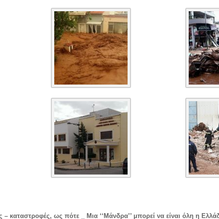
 – καταστροφές, ως πότε _ Μια ‘‘Μάνδρα’’ μπορεί να είναι όλη η Ελλά