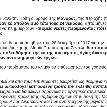
 ξανά την Τρίτη οι δρόμοι της
Μάνδρας
, της περιοχής
αγικό απολογισμό τότε τους 24 νεκρούς
. Επτά μήνες 
α να πλημμυρίζουν και
εμείς θεατές περιμένοντας πότε 
ς.
που δημοσιοποιήθηκε στις 28 Δεκεμβρίου 2017 για την 
όσιας Διοίκησης, Μαρία Παπασπύρου-Ζεντέλη
διαπιστώ
 πολεοδόμηση της κοίτης του ρέματος Αγίας Αικατε
ων αντιπλημμυρικών έργων.
ου πορίσματος του κλιμακίου επιθεωρητών του γραφείο
θεί και από τους Επιθεωρητές θεωρείται ως θεομηνία κα
ε δικαιολογεί κατ’ ουδένα τρόπο την έλλειψη αντι
βλημα αλλά θα μείωνε σημαντικά τις αρνητικές συνέπειε
αράγοντες πρόκλησης σοβαρών ζημιών στην πόλη της Μά
ρρου Αγίας Αικατερίνης και των αντίστοιχων της μέγιστ
δύο χείμαρροι. Η ύπαρξη έργων ορεινής υδρονομίας θα