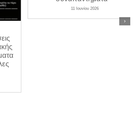
11 Ιουνίου 2026
›
ις
κής
ατα
ες