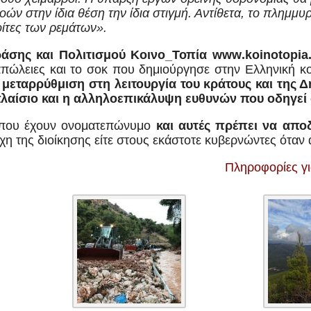
ών στην ίδια θέση την ίδια στιγμή. Αντίθετα, το πλημμ
οίτες των ρεμάτων».
ράσης και Πολιτισμού Κοινο_Τοπία
www
.
koinotopia
πώλειες και το σοκ που δημιούργησε στην Ελληνική κο
η μεταρρύθμιση στη λειτουργία του κράτους και της 
λαίσιο και η αλληλοεπικάλυψη ευθυνών που οδηγεί 
ου έχουν ονοματεπώνυμο
και αυτές πρέπει να αποδ
λέχη της διοίκησης είτε στους εκάστοτε κυβερνώντες ότα
Πληροφορίες γ