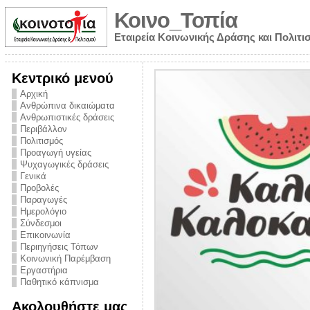
Κοινο_Τοπία
Εταιρεία Κοινωνικής Δράσης και Πολιτι
Κεντρικό μενού
Αρχική
Ανθρώπινα δικαιώματα
Ανθρωπιστικές δράσεις
Περιβάλλον
Πολιτισμός
Προαγωγή υγείας
Ψυχαγωγικές δράσεις
Γενικά
Προβολές
Παραγωγές
Ημερολόγιο
νυμα από την
Σύνδεσμοι
για την ημέρα
Επικοινωνία
Περιηγήσεις Τόπων
ναρκωτικών και
Κοινωνική Παρέμβαση
 στήριξης στο
Εργαστήρια
Παθητικό κάπνισμα
ο Πρόληψης
Ακολουθήστε μας