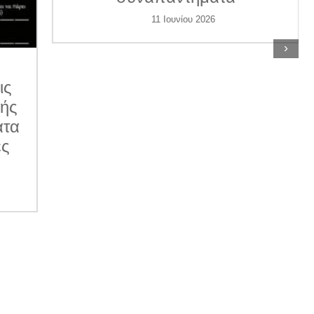
11 Ιουνίου 2026
›
ις
κής
ατα
ες