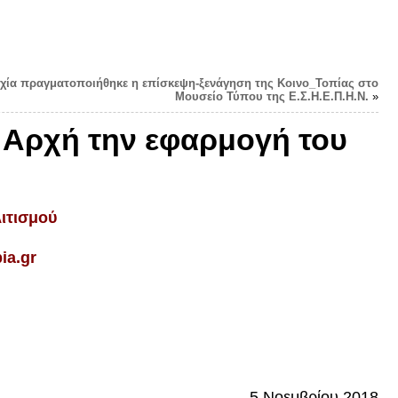
υχία πραγματοποιήθηκε η επίσκεψη-ξενάγηση της Κοινο_Τοπίας στο
Μουσείο Τύπου της Ε.Σ.Η.Ε.Π.Η.Ν.
»
ή Αρχή την εφαρμογή του
ιτισμού
ia.gr
5
Νοε
μ
βρίου
2018