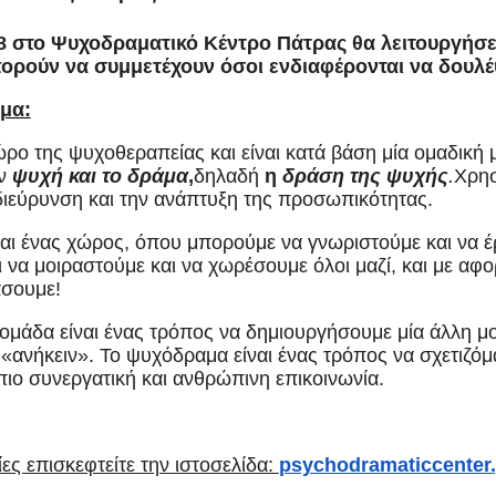
18 στο Ψυχοδραματικό Κέντρο Πάτρας θα λειτουργήσ
ορούν να συμμετέχουν όσοι ενδιαφέρονται να δουλέ
αμα:
ρο της ψυχοθεραπείας και είναι κατά βάση μία ομαδική
ην
ψυχή και το δράμα
,
δηλαδή
η
δράση της ψυχής
.
Χρησ
 διεύρυνση και την ανάπτυξη της προσωπικότητας.
ται ένας χώρος, όπου μπορούμε να γνωριστούμε και να 
 να μοιραστούμε και να χωρέσουμε όλοι μαζί, και με αφ
άσουμε!
ομάδα είναι ένας τρόπος να δημιουργήσουμε μία άλλη μ
«ανήκειν». Το ψυχόδραμα είναι ένας τρόπος να σχετιζόμα
 πιο συνεργατική και ανθρώπινη επικοινωνία.
ες επισκεφτείτε την ιστοσελίδα:
psychodramaticcenter.