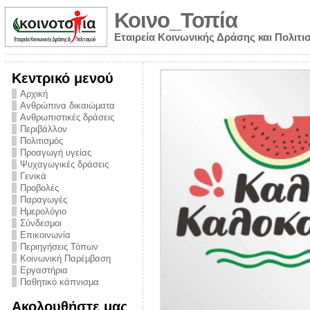
Κοινο_Τοπία
Εταιρεία Κοινωνικής Δράσης και Πολιτι
Κεντρικό μενού
Αρχική
Ανθρώπινα δικαιώματα
Ανθρωπιστικές δράσεις
Περιβάλλον
Πολιτισμός
Προαγωγή υγείας
Ψυχαγωγικές δράσεις
Γενικά
Προβολές
Παραγωγές
Ημερολόγιο
νυμα από την
Σύνδεσμοι
για την ημέρα
Επικοινωνία
Περιηγήσεις Τόπων
ναρκωτικών και
Κοινωνική Παρέμβαση
 στήριξης στο
Εργαστήρια
Παθητικό κάπνισμα
ο Πρόληψης
Ακολουθήστε μας