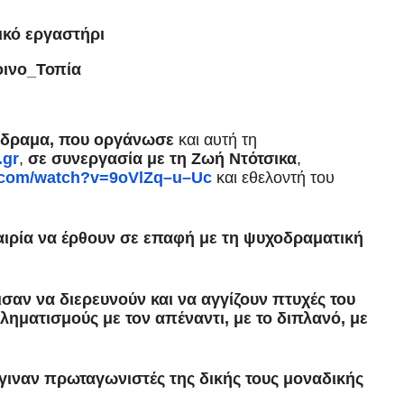
ικό εργαστήρι
οινο_Τοπία
όδραμα,
που οργάνωσε
και αυτή τη
.gr
,
σε συνεργασία με τη Ζωή Ντότσικα
,
com
/
watch
?
v
=9
oVlZq
–
u
–
Uc
και εθελοντή του
αιρία να έρθουν σε επαφή με τη ψυχοδραματική
ισαν να διερευνούν και να αγγίζουν πτυχές του
βληματισμούς με τον απέναντ
ι
, με το διπλανό, με
έγιναν πρωταγωνιστές της δικής τους μοναδικής