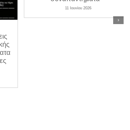
11 Ιουνίου 2026
›
ις
κής
ατα
ες