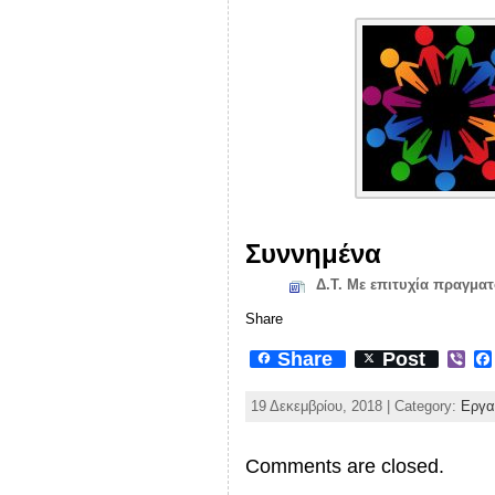
Συννημένα
Δ.Τ. Με επιτυχία πραγμα
Share
Share
Post
V
i
b
19 Δεκεμβρίου, 2018 | Category:
Εργα
e
r
Comments are closed.