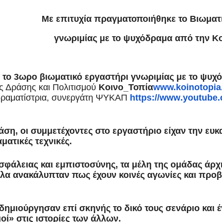
Με επιτυχία πραγματοποιήθηκε το Βιωματ
γνωριμίας με το ψυχόδραμα από την Κ
το 3ωρο βιωματικό εργαστήρι γνωριμίας με το ψυχ
ής Δράσης και Πολιτισμού
Κοινο_Τοπία
www.koinotopia
δραματίστρια, συνεργάτη ΨΥΚΑΠ
https
://
www
.
youtube
.
ση, οι συμμετέχοντες στο εργαστήριο είχαν την ευκ
ματικές τεχνικές.
 ασφάλειας και εμπιστοσύνης, τα μέλη της ομάδας άρχ
λα ανακάλυπταν πως έχουν κοινές αγωνίες και προ
 δημιούργησαν επί σκηνής το δικό τους σενάριο και 
ιοί» στις ιστορίες των άλλων.