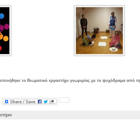
τοποιήθηκε το Βιωματικό εργαστήρι γνωριμίας με το ψυχόδραμα από τ
F
a
c
στήρια
e
b
o
o
k