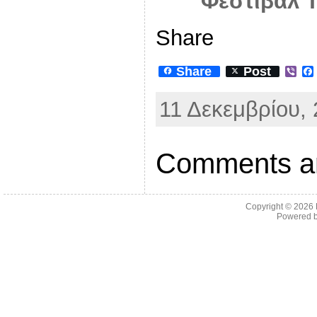
Φεστιβάλ 
Share
Share
Post
V
i
b
11 Δεκεμβρίου, 
e
r
Comments ar
Copyright © 2026
Powered 