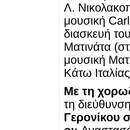
Λ. Νικολακο
μουσική
Car
διασκευή το
Ματινάτα (στ
μουσική Ματ
Κάτω Ιταλίας
Με τη χορω
τη διεύθυνσ
Γερονίκου
σ