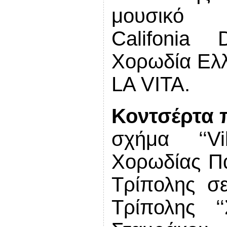
μουσ
C
alifonia
Χορωδία Ελλ
LA VITA.
Κοντσέρτα 
σχήμα ‘‘
Vi
Χορωδίας Πά
Τρίπολης σ
Τρίπολης ‘