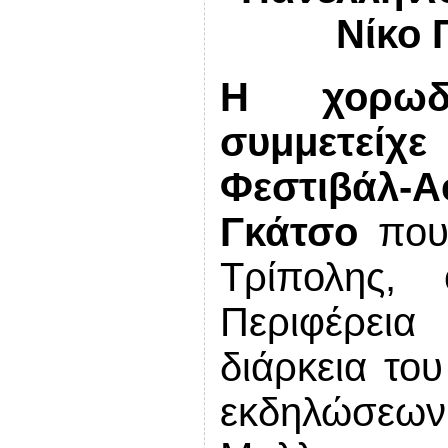
Νίκο 
Η χορωδί
συμμετεί
Φεστιβάλ
Γκάτσο
που
Τρίπολης,
Περιφέρει
διάρκεια το
εκδηλώσεων