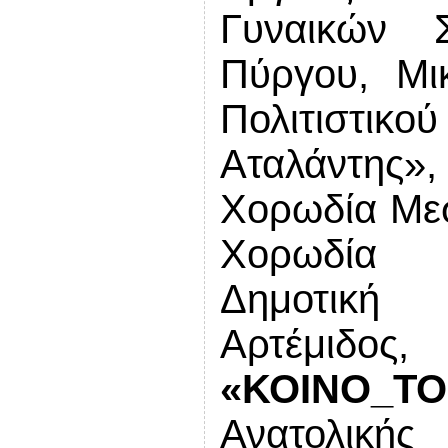
Γυναικών Σ
Πύργου, Μι
Πολιτιστι
Αταλάντης»
Χορωδία Μεσ
Χορωδία 
Δημοτικ
Αρτέμιδ
«ΚΟΙΝΟ_ΤΟ
Ανατολικής