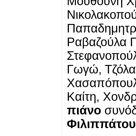
Μουθούνη Χρ
Νικολακοπού
Παπαδημητρ
Ραβαζούλα Π
Στεφανοπούλ
Γωγώ, Τζόλα 
Χασαπόπουλ
Καίτη, Χονδ
πιάνο
συνό
Φιλιππάτου