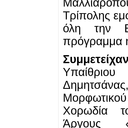
Μαλλιαροπού
Τρίπολης εμ
όλη την 
πρόγραμμα η
Συμμετείχαν
Υπαίθριου
Δημητσάνας,
Μορφωτικού
Χορωδία το
Άργους «