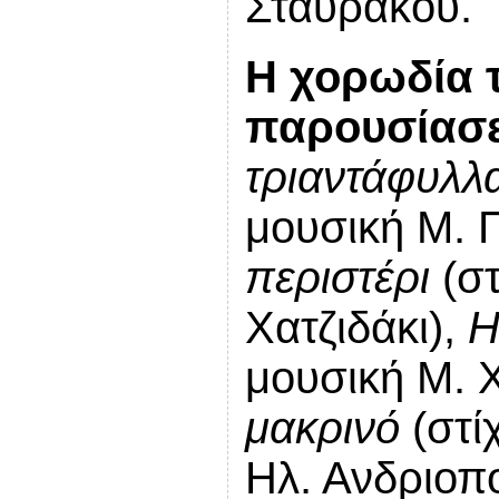
Σταυράκου.
Η χορωδία 
παρουσίασ
τριαντάφυλλ
μουσική Μ. 
περιστέρι
(στ
Χατζιδάκι),
Η
μουσική Μ. Χ
μακρινό
(στί
Ηλ. Ανδριοπ