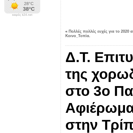
καιρός k24.net
«
Πολλές πολλές ευχές για το 2020 
Κοινο_Τοπία.
Δ.Τ. Επιτ
της χορωδ
στο 3ο Πα
Αφιέρωμα
στην Τρί