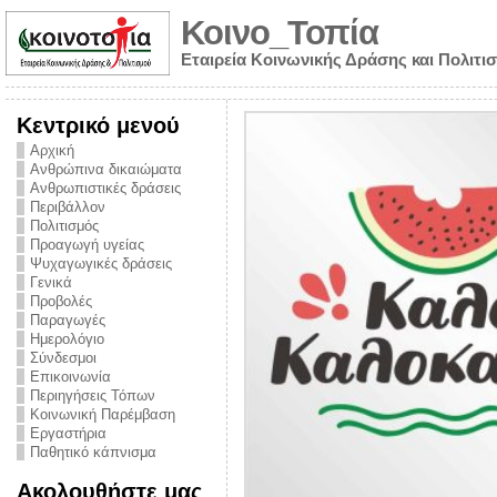
Κοινο_Τοπία
Εταιρεία Κοινωνικής Δράσης και Πολιτι
Κεντρικό μενού
Αρχική
Ανθρώπινα δικαιώματα
Ανθρωπιστικές δράσεις
Περιβάλλον
Πολιτισμός
Προαγωγή υγείας
Ψυχαγωγικές δράσεις
Γενικά
Προβολές
Παραγωγές
Ημερολόγιο
νυμα από την
Σύνδεσμοι
για την ημέρα
Επικοινωνία
Περιηγήσεις Τόπων
ναρκωτικών και
Κοινωνική Παρέμβαση
Εργαστήρια
στήριξης στο
Παθητικό κάπνισμα
ο Πρόληψης
Ακολουθήστε μας