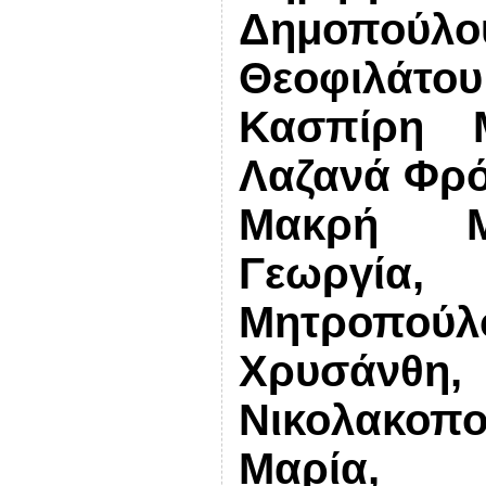
Δημοπούλ
Θεοφιλάτου
Κασπίρη 
Λαζανά Φρό
Μακρή Μα
Γεωργία, 
Μητροπού
Χρυσάνθ
Νικολακοπο
Μαρία, 