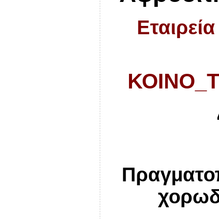
Εταιρεία
ΚΟΙΝΟ_Τ
Πραγματοπ
χορωδ