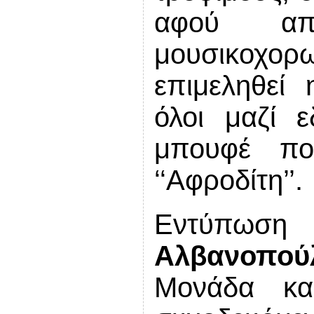
αφού απ
μουσικοχορ
επιμεληθεί 
όλοι μαζί 
μπουφέ π
‘‘Αφροδίτη’’.
Εντύπωση
Αλβανοπού
Μονάδα κα