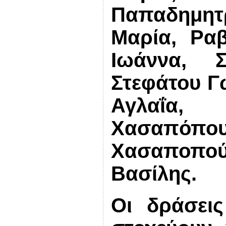
Παπαδημητρ
Μαρία, Ρα
Ιωάννα, Σ
Στεφάτου Γ
Αγλαΐα,
Χασαπό
Χασαποπού
Βασίλης.
Οι δράσεις