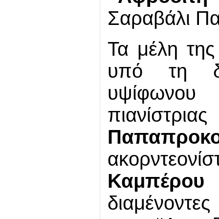
Σαραβάλι Π
Τα μέλη της
υπό τη δι
υψίφωνο
πιαν
Παπαπρ
ακορν
Καμπέρου
σ
διαμένοντες