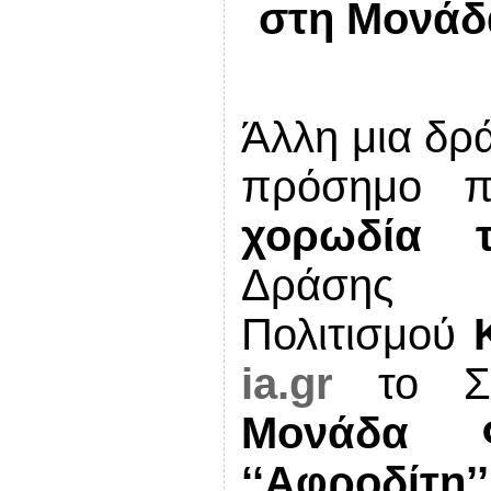
στη Μονάδ
Άλλη μια δρ
πρόσημο π
χορωδία
Δρά
Πολιτισμού
ia
.
gr
το Σά
Μονάδα Φ
‘‘Αφροδίτη’