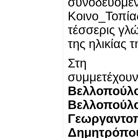
συνοδευόμ
Κοινο_Τοπί
τέσσερις γλ
της ηλικίας τ
Στη
συμμετέχου
Βελλοπ
Βελλοπούλο
Γεωργα
Δημητρ