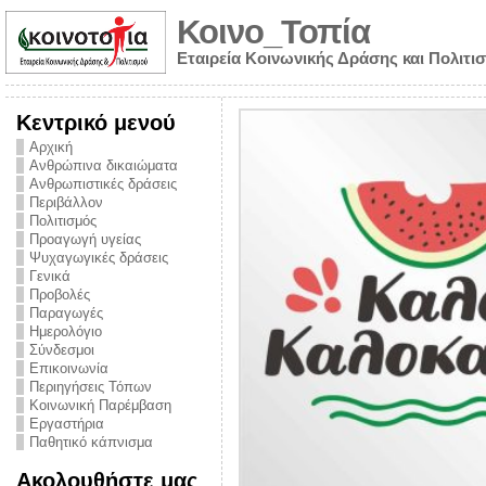
Κοινο_Τοπία
Εταιρεία Κοινωνικής Δράσης και Πολιτι
Κεντρικό μενού
Αρχική
Ανθρώπινα δικαιώματα
Ανθρωπιστικές δράσεις
Περιβάλλον
Πολιτισμός
Προαγωγή υγείας
Ψυχαγωγικές δράσεις
Γενικά
Προβολές
Παραγωγές
Ημερολόγιο
νυμα από την
Σύνδεσμοι
για την ημέρα
Επικοινωνία
Περιηγήσεις Τόπων
ναρκωτικών και
Κοινωνική Παρέμβαση
Εργαστήρια
στήριξης στο
Παθητικό κάπνισμα
ο Πρόληψης
Ακολουθήστε μας