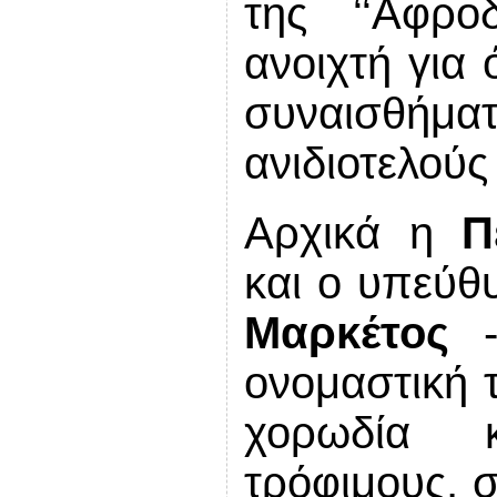
της ‘‘Αφρο
ανοιχτή για
συναισθήμα
ανιδιοτελού
Αρχικά η
Π
και ο υπεύθ
Μαρκέτος
-
ονομαστική 
χορωδία κ
τρόφιμους, σ