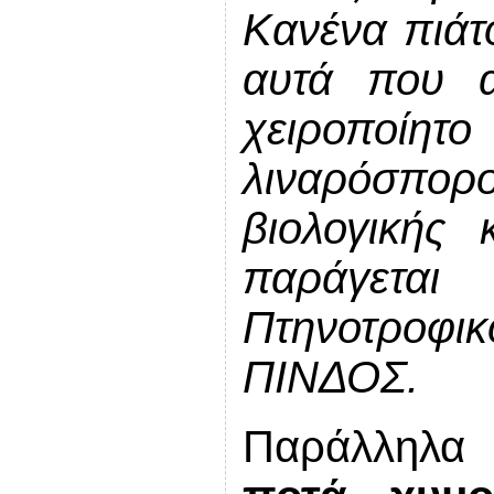
Κανένα πιάτ
αυτά που α
χειροποίη
λιναρόσπορ
βιολογικής 
παράγετα
Πτηνοτροφι
ΠΙΝΔΟΣ.
Παράλληλ