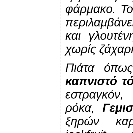
φάρμακο. Το
περιλαμβάνει
και γλουτέν
χωρίς ζάχαρ
Πιάτα όπω
καπνιστό τ
εστραγκόν
ρόκα,
Γεμι
ξηρών καρ