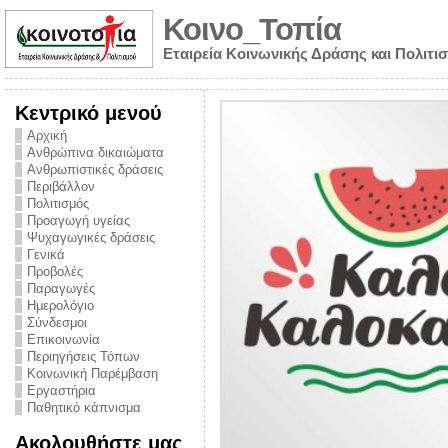
Κοινο_Τοπία
Εταιρεία Κοινωνικής Δράσης και Πολιτι
Κεντρικό μενού
Αρχική
Ανθρώπινα δικαιώματα
Ανθρωπιστικές δράσεις
Περιβάλλον
Πολιτισμός
Προαγωγή υγείας
Ψυχαγωγικές δράσεις
Γενικά
Προβολές
Παραγωγές
Ημερολόγιο
νυμα από την
Σύνδεσμοι
για την ημέρα
Επικοινωνία
Περιηγήσεις Τόπων
ναρκωτικών και
Κοινωνική Παρέμβαση
Εργαστήρια
στήριξης στο
Παθητικό κάπνισμα
ο Πρόληψης
Ακολουθήστε μας