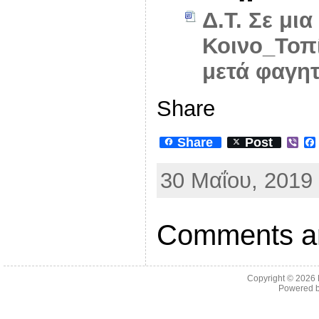
Δ.Τ. Σε μι
Κοινο_Τοπί
μετά φαγη
Share
Share
Post
V
i
b
30 Μαΐου, 2019 
e
r
Comments ar
Copyright © 2026
Powered 