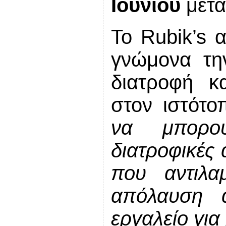
Ιουνίου
μετά
To Rubik’s α
γνώμονα την
διατροφή κα
στον ιστότοπ
να μπορο
διατροφικές 
που αντιλα
απόλαυση 
εργαλείο για