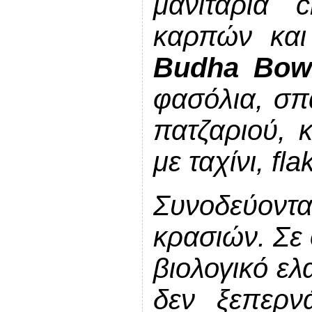
μανιτάρια 
καρπών και
Budha Bo
φασόλια, σπα
πατζαριού, 
με ταχίνι, fl
Συνοδεύον
κρασιών. Σε 
βιολογικό ελ
δεν ξεπερν