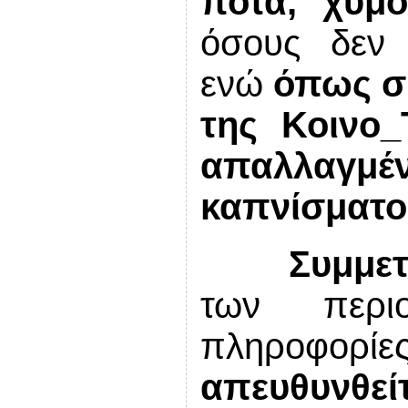
ποτά, χυμο
όσους δεν 
ενώ
όπως συ
της Κοινο_
απαλλαγ
καπνίσματο
Συμμε
των περι
πληροφορίε
απευθυνθεί