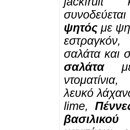
jackfruit
συνοδεύε
ψητός
με ψη
εστραγκόν,
σαλάτα και 
σαλάτα
με 
ντοματίνια,
λευκό λάχανο
lime,
Πέννε
βασιλικο