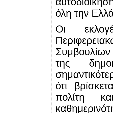
αυτοδιοίκησ
όλη την Ελλ
Οι εκλογ
Περιφερε
Συμβουλίων 
της δημο
σημαντικότ
ότι βρίσκε
πολίτη κ
καθημερινότη