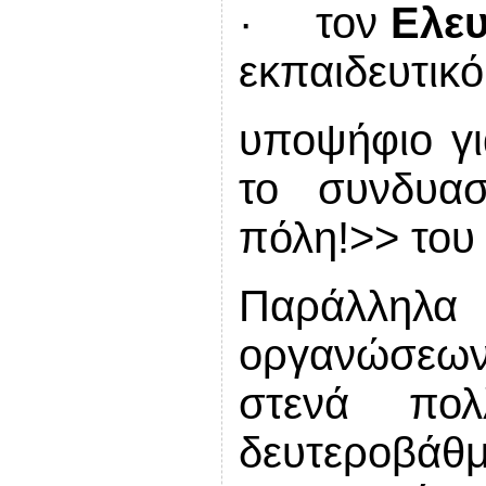
· τον
Ελευ
εκπαιδευτικό
υποψήφιο γι
το συνδυα
πόλη!>> του
Παράλληλα
οργανώσεω
στενά πο
δευτεροβά