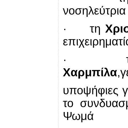
νοσηλεύτρια
· τη
Χρι
επιχειρηματί
· τ
Χαρμπίλα
,
γ
υποψήφιες γ
το συνδυασ
Ψωμά