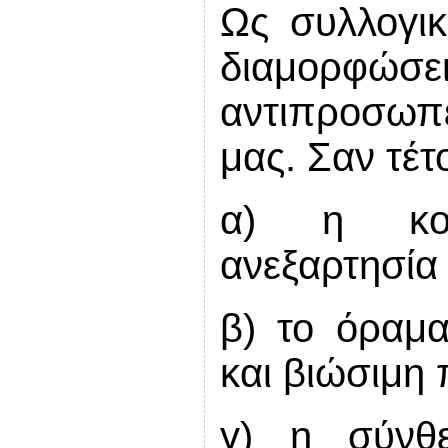
Ως συλλογικ
διαμορφώσει 
αντιπροσωπεύ
μας. Σαν τέτ
α) η κομ
ανεξαρτησία
β) το όραμα
και βιώσιμη 
γ) η σύνθ