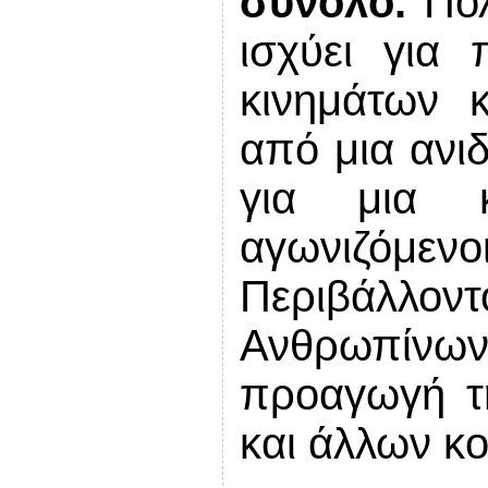
σύνολο.
Πολ
ισχύει για 
κινημάτων 
από μια ανι
για μια κ
αγωνιζόμεν
Περιβάλλον
Ανθρωπίνω
προαγωγή τη
και άλλων κο