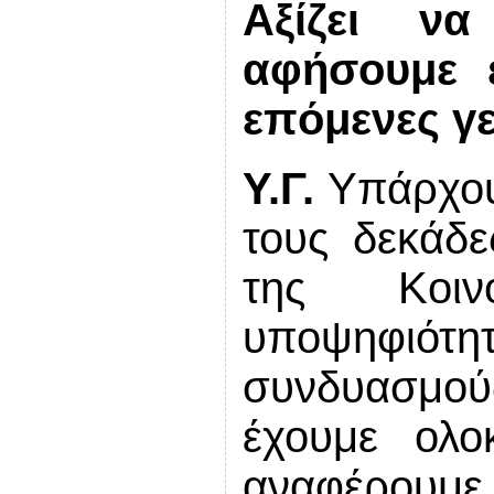
Αξίζει ν
αφήσουμε 
επόμενες γ
Υ.Γ.
Υπάρχουν
τους δεκάδε
της Κοιν
υποψηφι
συνδυασμο
έχουμε ολο
αναφέρουμε