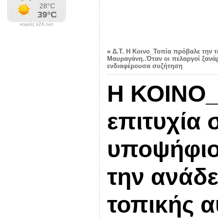
καιρός k24.net
«
Δ.Τ. Η Κοινο_Τοπία πρόβαλε την 
Μαυραγάνη..Όταν οι πελαργοί ξανά
ενδιαφέρουσα συζήτηση
Η ΚΟΙΝΟ_
επιτυχία 
υποψήφιου
την ανάδ
τοπικής α