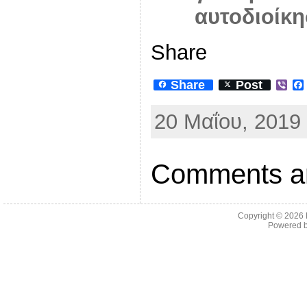
αυτοδιοίκ
Share
Share
Post
V
i
b
20 Μαΐου, 2019 
e
r
Comments ar
Copyright © 2026
Powered 