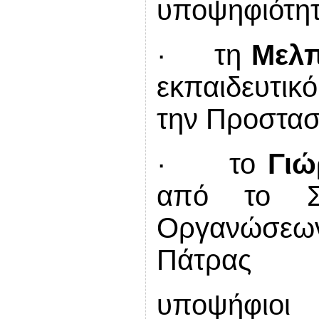
υποψηφιότητ
· τη
Μελ
εκπαιδευτικ
την Προστασ
· το
Γιώ
από το Σύ
Οργανώσε
Πάτρας
υποψήφιο