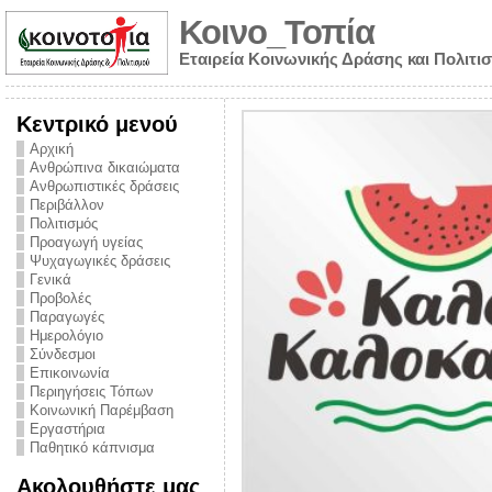
Κοινο_Τοπία
Εταιρεία Κοινωνικής Δράσης και Πολιτι
Κεντρικό μενού
Αρχική
Ανθρώπινα δικαιώματα
Ανθρωπιστικές δράσεις
Περιβάλλον
Πολιτισμός
Προαγωγή υγείας
Ψυχαγωγικές δράσεις
Γενικά
Προβολές
Παραγωγές
Ημερολόγιο
νυμα από την
Σύνδεσμοι
για την ημέρα
Επικοινωνία
Περιηγήσεις Τόπων
ναρκωτικών και
Κοινωνική Παρέμβαση
Εργαστήρια
στήριξης στο
Παθητικό κάπνισμα
ο Πρόληψης
Ακολουθήστε μας