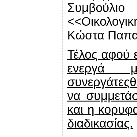
Συμβούλ
<<Οικολογ
Κώστα Παπα
Τέλος αφού 
ενεργά
συνεργάτες
θ
να συμμετάσ
και η κορυφα
διαδικασίας.