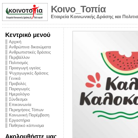
Κοινο_Τοπία
Εταιρεία Κοινωνικής Δράσης και Πολιτι
Κεντρικό μενού
Αρχική
Ανθρώπινα δικαιώματα
Ανθρωπιστικές δράσεις
Περιβάλλον
Πολιτισμός
Προαγωγή υγείας
Ψυχαγωγικές δράσεις
Γενικά
Προβολές
Παραγωγές
Ημερολόγιο
νυμα από την
Σύνδεσμοι
για την ημέρα
Επικοινωνία
Περιηγήσεις Τόπων
ναρκωτικών και
Κοινωνική Παρέμβαση
 στήριξης στο
Εργαστήρια
Παθητικό κάπνισμα
ο Πρόληψης
Ακολουθήστε μας