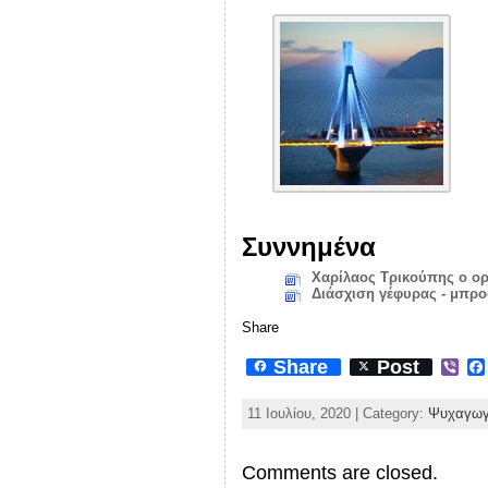
Συννημένα
Χαρίλαος Τρικούπης ο ο
Διάσχιση γέφυρας - μπρ
Share
Share
Post
V
i
b
11 Ιουλίου, 2020 | Category:
Ψυχαγωγι
e
r
Comments are closed.