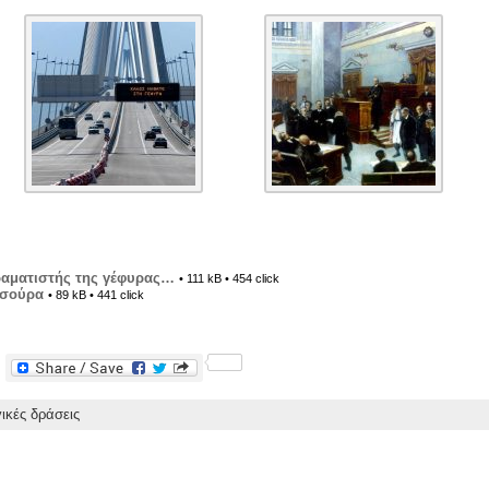
ραματιστής της γέφυρας…
• 111 kB • 454 click
οσούρα
• 89 kB • 441 click
F
a
c
κές δράσεις
e
b
o
o