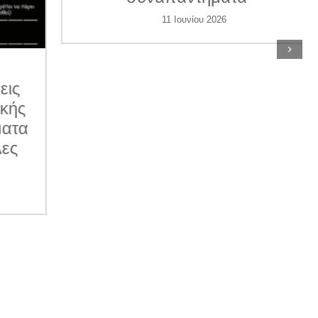
11 Ιουνίου 2026
›
ις
κής
ατα
ες