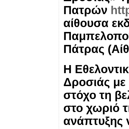
Πατρών
htt
αίθουσα εκ
Παμπελοπον
Πάτρας
(Αί
Η Εθελοντι
Δροσιάς με 
στόχο τη βε
στο χωριό 
ανάπτυξης 