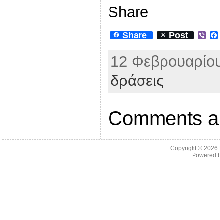
Share
Share
Post
V
i
b
12 Φεβρουαρίου
e
r
δράσεις
Comments ar
Copyright © 2026
Powered 