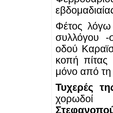
εβδομαδιαία
Φέτος λόγω 
συλλόγου -
οδού Καραϊσ
κοπή πίτας
μόνο από τη
Τυχερές τη
χο
Στεφανοπο