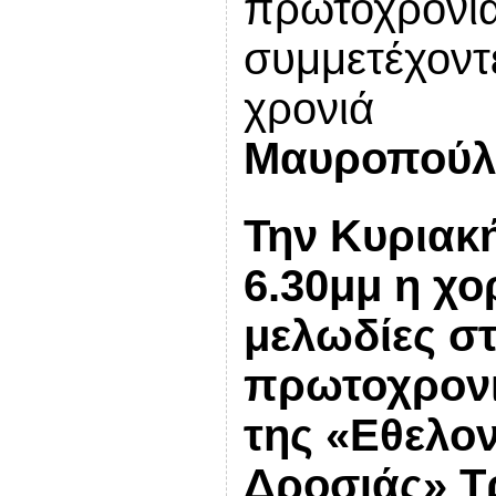
πρωτοχρονιά
συμμετέχοντ
χρο
Μαυροπού
Την Κυριακ
6.30μμ
η χο
μελωδίες
στ
πρωτοχρονι
της
«Εθελον
Δροσιάς»
Τ