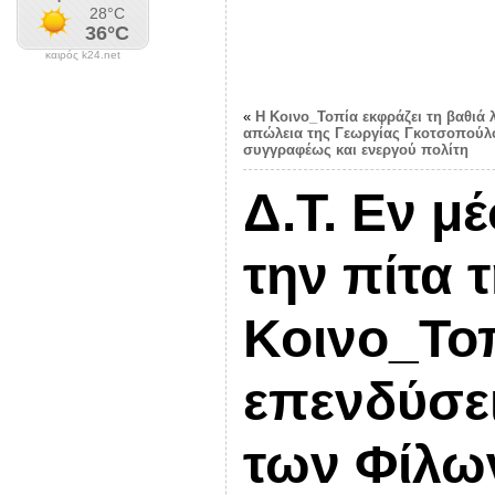
καιρός k24.net
«
Η Κοινο_Τοπία εκφράζει τη βαθιά 
απώλεια της Γεωργίας Γκοτσοπούλ
συγγραφέως και ενεργού πολίτη
Δ.Τ. Εν 
την πίτα 
Κοινο_Τοπ
επενδύσει
των Φίλω