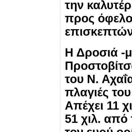
την καλυτέ
προς όφελο
επισκεπτών
Η Δροσιά -μ
Προστοβίτσα
του Ν. Αχαΐα
πλαγιές του
Απέχει 11 χ
51 χιλ. από
τον ευρύ ορ