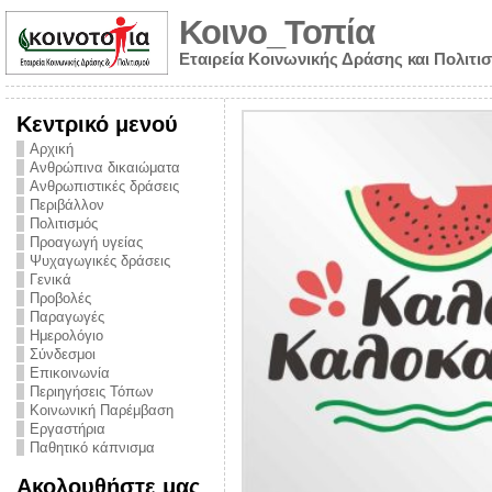
Κοινο_Τοπία
Εταιρεία Κοινωνικής Δράσης και Πολιτι
Κεντρικό μενού
Αρχική
Ανθρώπινα δικαιώματα
Ανθρωπιστικές δράσεις
Περιβάλλον
Πολιτισμός
Προαγωγή υγείας
Ψυχαγωγικές δράσεις
Γενικά
Προβολές
Παραγωγές
Ημερολόγιο
νυμα από την
Σύνδεσμοι
για την ημέρα
Επικοινωνία
Περιηγήσεις Τόπων
ναρκωτικών και
Κοινωνική Παρέμβαση
Εργαστήρια
στήριξης στο
Παθητικό κάπνισμα
ο Πρόληψης
Ακολουθήστε μας