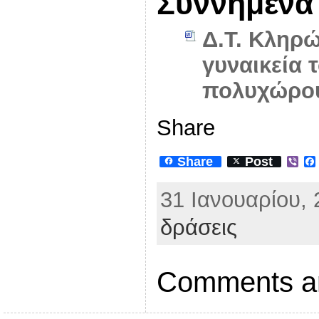
Συννημένα
Δ.Τ. Κληρώ
γυναικεία 
πολυχώρου
Share
Share
Post
V
i
b
31 Ιανουαρίου, 
e
r
δράσεις
Comments ar