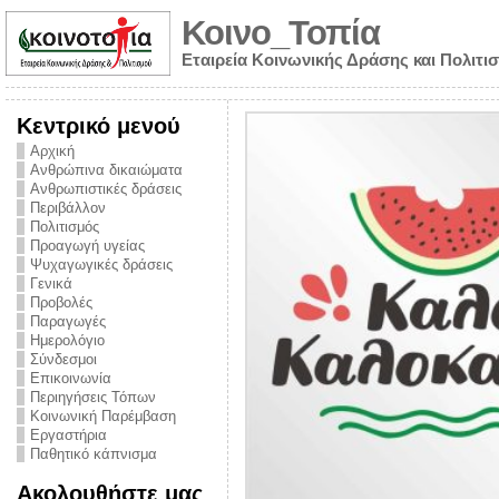
Κοινο_Τοπία
Εταιρεία Κοινωνικής Δράσης και Πολιτι
Κεντρικό μενού
Αρχική
Ανθρώπινα δικαιώματα
Ανθρωπιστικές δράσεις
Περιβάλλον
Πολιτισμός
Προαγωγή υγείας
Ψυχαγωγικές δράσεις
Γενικά
Προβολές
Παραγωγές
Ημερολόγιο
νυμα από την
Σύνδεσμοι
για την ημέρα
Επικοινωνία
Περιηγήσεις Τόπων
ναρκωτικών και
Κοινωνική Παρέμβαση
Εργαστήρια
στήριξης στο
Παθητικό κάπνισμα
ο Πρόληψης
Ακολουθήστε μας