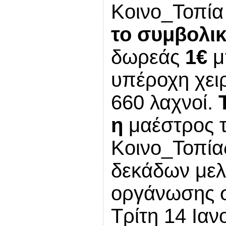
Κοινο_Τοπία
το συμβολι
δωρεάς
1€
μ
υπέροχη χειρ
660 λαχνοί.
η
μαέστρος 
Κοινο_Τοπί
δεκάδων μελ
οργάνωσης σ
Τρίτη 14 Ια