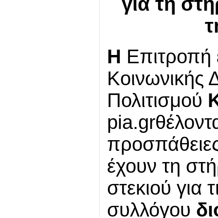
για τη στ
τ
Η
Επιτροπή 
Κοινωνικής 
Πολιτισμού
pia
.
gr
θέλοντα
προσπάθειες
έχουν τη στή
στεκιού για 
συλλόγου
δι