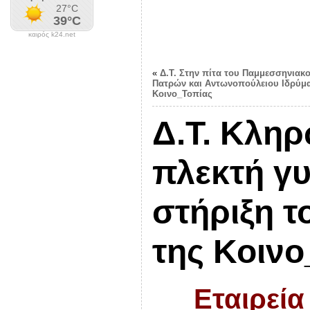
καιρός k24.net
«
Δ.Τ. Στην πίτα του Παμμεσσηνιακ
Πατρών και Αντωνοπούλειου Ιδρύμα
Κοινο_Τοπίας
Δ.Τ. Κληρ
πλεκτή γυ
στήριξη 
της Κοινο
Εταιρεία