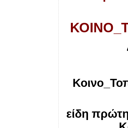
ΚΟΙΝΟ_
Κοινο_Τοπ
είδη πρώτ
Κ