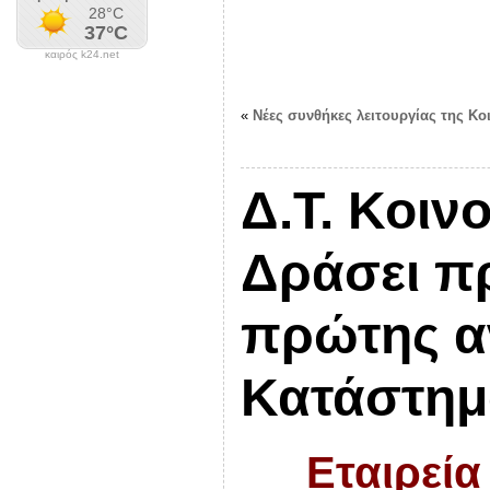
καιρός k24.net
«
Νέες συνθήκες λειτουργίας της Κο
Δ.Τ. Κοιν
Δράσει π
πρώτης α
Κατάστημ
Εταιρεία