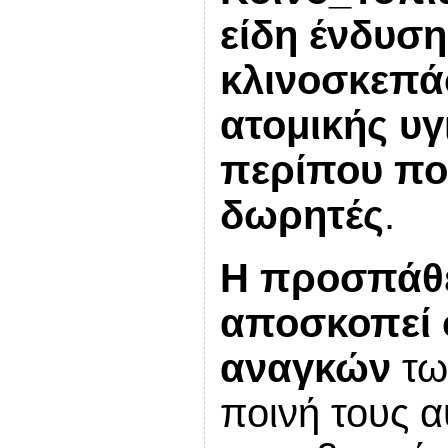
είδη ένδυσ
κλινοσκεπάσ
ατομικής υγι
περίπου πο
δωρητές
.
Η προσπάθε
αποσκοπεί
αναγκών
τω
ποινή τους α