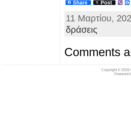
Share
Post
V
i
b
11 Μαρτίου, 202
e
r
δράσεις
Comments ar
Copyright © 2026
Powered 