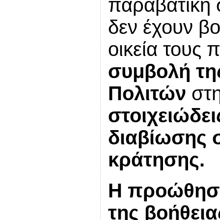
παραβατική 
δεν έχουν β
οικεία τους
συμβολή
τη
Πολιτών
στη
στοιχειώδε
διαβίωσης 
κράτησης.
Η προώθηση
της βοήθεια