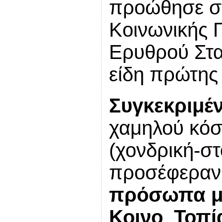
προώθησε σ
Κοινωνικής 
Ερυθρού Στα
είδη πρώτης
Συγκεκριμέ
χαμηλού κόσ
(χονδρική-στ
προσέφεραν
πρόσωπα μέ
Κοινο_Τοπ