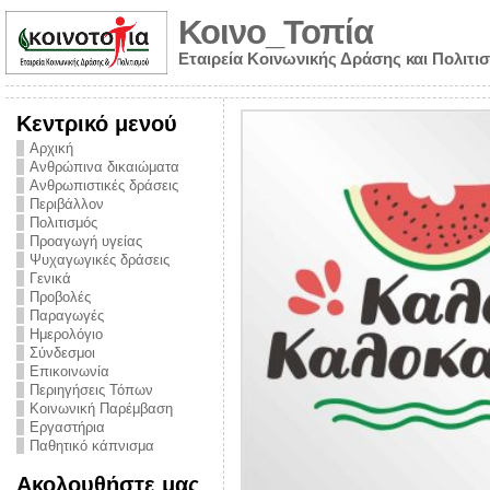
Κοινο_Τοπία
Εταιρεία Κοινωνικής Δράσης και Πολιτι
Κεντρικό μενού
Αρχική
Ανθρώπινα δικαιώματα
Ανθρωπιστικές δράσεις
Περιβάλλον
Πολιτισμός
Προαγωγή υγείας
Ψυχαγωγικές δράσεις
Γενικά
Προβολές
Παραγωγές
Ημερολόγιο
νυμα από την
Σύνδεσμοι
για την ημέρα
Επικοινωνία
Περιηγήσεις Τόπων
ναρκωτικών και
Κοινωνική Παρέμβαση
Εργαστήρια
στήριξης στο
Παθητικό κάπνισμα
ο Πρόληψης
Ακολουθήστε μας