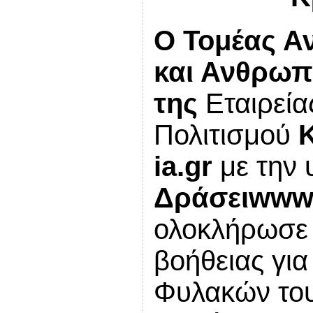
Ο
Τομέας Α
και Ανθρωπ
της
Εταιρεία
Πολιτισμού
ia
.
gr
με την 
Δράσει
ww
ολοκλήρωσε 
βοήθειας γι
Φυλακών του