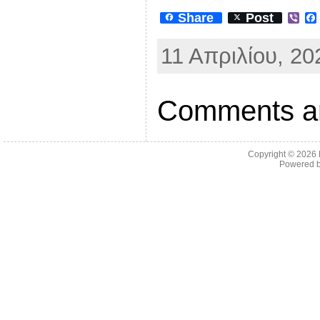
Share
Post
V
i
b
11 Απριλίου, 20
e
r
Comments ar
Copyright © 2026
Powered 