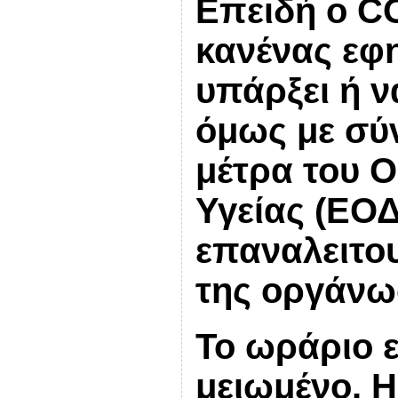
Επειδή ο CO
κανένας εφ
υπάρξει ή ν
όμως με σύ
μέτρα του 
Υγείας (ΕΟΔ
επαναλειτο
της οργάνω
Το ωράριο ε
μειωμένο.
Η