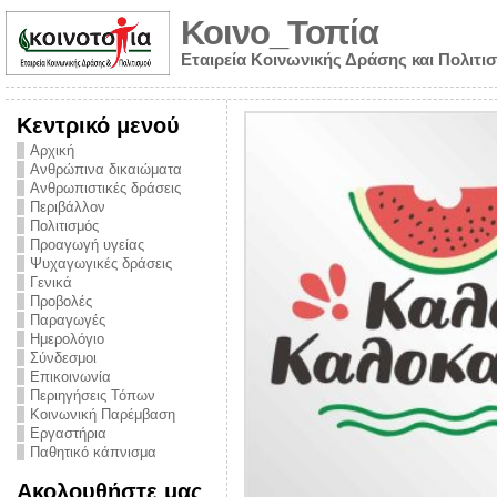
Κοινο_Τοπία
Εταιρεία Κοινωνικής Δράσης και Πολιτι
Κεντρικό μενού
Αρχική
Ανθρώπινα δικαιώματα
Ανθρωπιστικές δράσεις
Περιβάλλον
Πολιτισμός
Προαγωγή υγείας
Ψυχαγωγικές δράσεις
Γενικά
Προβολές
Παραγωγές
Ημερολόγιο
νυμα από την
Σύνδεσμοι
για την ημέρα
Επικοινωνία
Περιηγήσεις Τόπων
ναρκωτικών και
Κοινωνική Παρέμβαση
Εργαστήρια
στήριξης στο
Παθητικό κάπνισμα
ο Πρόληψης
Ακολουθήστε μας