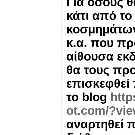
Για όσους 
κάτι από το
κοσμημάτων
κ.α. που πρ
αίθουσα εκ
θα τους προ
επισκεφθεί
το
blog
http
ot.com/?vie
αναρτηθεί 