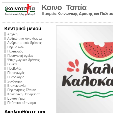
Κοινο_Τοπία
Εταιρεία Κοινωνικής Δράσης και Πολιτι
Κεντρικό μενού
Αρχική
Ανθρώπινα δικαιώματα
Ανθρωπιστικές δράσεις
Περιβάλλον
Πολιτισμός
Προαγωγή υγείας
Ψυχαγωγικές δράσεις
Γενικά
Προβολές
Παραγωγές
Ημερολόγιο
νυμα από την
Σύνδεσμοι
για την ημέρα
Επικοινωνία
Περιηγήσεις Τόπων
ναρκωτικών και
Κοινωνική Παρέμβαση
 στήριξης στο
Εργαστήρια
Παθητικό κάπνισμα
ο Πρόληψης
Ακολουθήστε μας