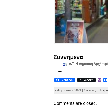
Συννημένα
Δ.Τ. Η Δημοτική Αρχή πρ
Share
Share
Post
V
i
b
9 Αυγούστου, 2021 | Category:
Περιβ
e
r
Comments are closed.