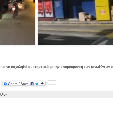
έπει να ασχοληθεί συστηματικά με την απομάκρυνση των κενωθέντων 
F
a
c
άλλον
e
b
o
o
k