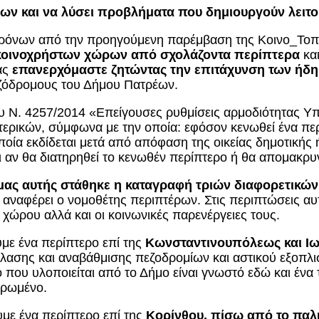
ων και να λύσει προβλήματα που δημιουργούν λειτ
χρόνων από την προηγούμενη παρέμβαση της Κοινο_Το
 κοινοχρήστων χώρων από σχολάζοντα περίπτερα
κα
ας
επανερχόμαστε ζητώντας την επιτάχυνση των ή
εζόδρομους του Δήμου Πατρέων.
 Ν. 4257/2014 «Επείγουσες ρυθμίσεις αρμοδιότητας Υπ
ερικών, σύμφωνα με την οποία: εφόσον κενωθεί ένα περ
οία εκδίδεται μετά από απόφαση της οικείας δημοτικής 
 αν θα διατηρηθεί το κενωθέν περίπτερο ή θα απομακρυν
ας αυτής στάθηκε η καταγραφή τριών διαφορετικών
αναφέρει ο νομοθέτης περιπτέρων. Στις περιπτώσεις αυτ
ώρου αλλά και οι κοινωνικές παρενέργειες τους.
με ένα περίπτερο επί της
Κωνσταντινουπόλεως και Ι
πλασης και αναβάθμισης πεζοδρομίων και αστικού εξοπλισ
 που υλοποιείται από το Δήμο είναι γνωστό εδώ και ένα
ηρωμένο.
με ένα περίπτερο επί της
Κορίνθου, πίσω από το παλ