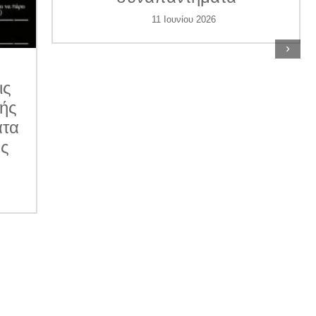
11 Ιουνίου 2026
›
ις
κής
ατα
ες