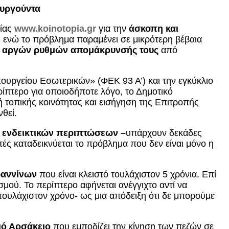
ουργούντα
πίας
www.koinotopia.gr
για την
άσκοπη και
ι ενώ το πρόβλημα παραμένει σε μικρότερη βέβαια
δη αργών ρυθμών απομάκρυνσής τους
από
ουργείου Εσωτερικών» (ΦΕΚ 93 Α’) και την εγκύκλιο
ίπτερο για οποιοδήποτε λόγο, το Δημοτικό
ή τοπικής κοινότητας και εισήγηση της Επιτροπής
θεί.
 ενδεικτικών περιπτώσεων –
υπάρχουν δεκάδες
ές καταδεικνύεται το πρόβλημα που δεν είναι μόνο η
ωαννίνων
που είναι κλειστό τουλάχιστον 5 χρόνια. Επί
μού. Το περίπτερο αφήνεται ανέγγιχτο αντί να
 τουλάχιστον χρόνο- ως μια απόδειξη ότι δε μπορούμε
ιό Αρσάκειο
που εμποδίζει την κίνηση των πεζών σε