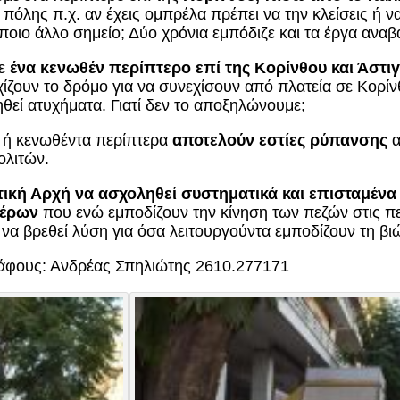
 πόλης π.χ. αν έχεις ομπρέλα πρέπει να την κλείσεις ή 
ποιο άλλο σημείο; Δύο χρόνια εμπόδιζε και τα έργα ανα
με
ένα κενωθέν περίπτερο επί της Κορίνθου και Άστι
σχίζουν το δρόμο για να συνεχίσουν από πλατεία σε Κορί
θεί ατυχήματα. Γιατί δεν το αποξηλώνουμε;
 ή κενωθέντα περίπτερα
αποτελούν εστίες ρύπανσης
α
ολιτών.
ική Αρχή να ασχοληθεί συστηματικά και επισταμένα
τέρων
που ενώ εμποδίζουν την κίνηση των πεζών στις 
 να βρεθεί λύση για όσα λειτουργούντα εμποδίζουν τη βιώ
άφους: Ανδρέας Σπηλιώτης 2610.277171