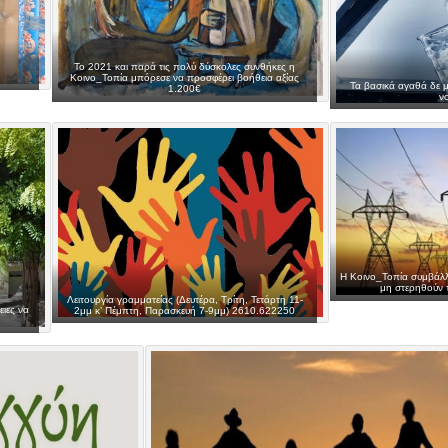
Το 2021 και παρά τις πολύ δύσκολες συνθήκες η
Κοινο_Τοπία μπόρεσε να προσφέρει βοήθεια αξίας
Τα βασικά αγαθά δε μ
1.200€
ν
Η Κοινο_Τοπία συμβάλλ
μη στερηθούν τ
Λειτουργία γραμματείας (Δευτέρα, Τρίτη, Τετάρτη 11-
ιες να
2μμ κ’ Πέμπτη, Παρασκευή 7-9μμ) 2610.622250