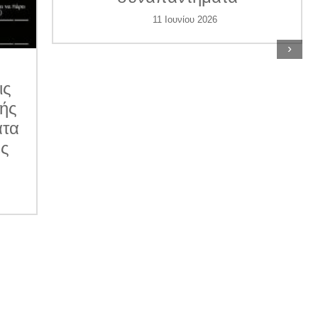
11 Ιουνίου 2026
›
ις
κής
ατα
ες