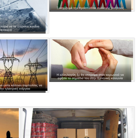
Συνεχίζουμε την προσπάθεια συλλογής βοήθειας
πορεί να τα στερείται κανένα
οικοκυριό
Η αλληλεγγύη δε θα επιτρέψει στον κορωνοιό να
αφήσει τα σημάδια του στην Ελληνική κοινωνία
ει ώστε κάποιοι συμπολίτες να
ην ηλεκτρική ενέργεια