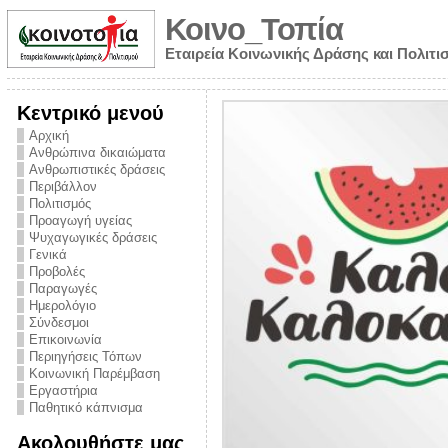
Κοινο_Τοπία
Εταιρεία Κοινωνικής Δράσης και Πολιτι
Κεντρικό μενού
Αρχική
Ανθρώπινα δικαιώματα
Ανθρωπιστικές δράσεις
Περιβάλλον
Πολιτισμός
Προαγωγή υγείας
Ψυχαγωγικές δράσεις
Γενικά
Προβολές
Παραγωγές
Ημερολόγιο
νυμα από την
Σύνδεσμοι
για την ημέρα
Επικοινωνία
Περιηγήσεις Τόπων
ναρκωτικών και
Κοινωνική Παρέμβαση
 στήριξης στο
Εργαστήρια
Παθητικό κάπνισμα
ο Πρόληψης
Ακολουθήστε μας