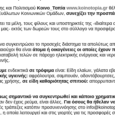
ης και Πολιτισμού
Κοινο_Τοπία
www.koinotopia.gr
θέλ
 Ευάλωτων Κοινωνικών Ομάδων,
συνεχίζει την προσπά
ι τα μέλη, τους φίλους και υποστηρικτές της -ιδιαίτερα
μας- εκτός των δωρεών τους στο σύλλογο να προσφέρου
να συγκεντρώσει το προσεχές διάστημα τα απολύτως απα
αιούχοι θα είναι
άτομα ή οικογένειες οι οποίες έχουν
καταβολή τελών σε πάροχο ηλεκτρικής ενέργειας και νερ
ινής.
υμε
ενδεικτικά
σε
τρόφιμα
είναι: Είδη ελαίων, γάλατα ε
κής υγιεινής:
αφρόλουτρα, σαμπουάν, οδοντόβουρτσες, 
ιας χρήσης,
σε
είδη καθαριότητας σπιτιού:
απορρυπαντικ
όμως σημαντικό να συγκεντρωθεί και κάποιο χρηματ
ν δεν έχεις ρεύμα, είναι άλλες.
Για όσους θα ήθελαν ν
ές τράπεζες κατόπιν προσυνεννόησης στο info@koinotopi
 οποία λειτουργεί και στις γιορτές για τις προσφορές σ