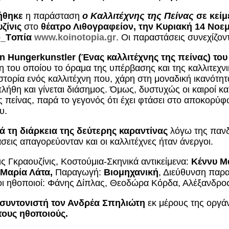
ιήθηκε
η παράσταση
ο Καλλιτέχνης της Πείνας
σε κεί
ζίνις
στο
θέατρο Λιθογραφείον, την Κυριακή 14 Νοεμ
ο_
T
οπία
www.koinotopia.gr
. Οι παραστάσεις συνεχίζοντ
in
Hungerkunstler
(Ένας καλλιτέχνης της πείνας) το
 του οποίου το όραμα της υπέρβασης και της καλλιτεχνικ
 ιστορία ενός καλλιτέχνη που, χάρη στη μοναδική ικανότη
λήθη και γίνεται διάσημος. Όμως, δυστυχώς οι καιροί και
 πείνας, παρά το γεγονός ότι έχει φτάσει στο αποκορύφ
υ.
ά τη διάρκεια της δεύτερης καραντίνας
λόγω της πανδη
εις απαγορεύονταν και οι καλλιτέχνες ήταν άνεργοι.
ς Γκραουζίνις, Κοστούμια-Σκηνικά αντικείμενα:
Κέννυ Μ
Μαρία Λάτα,
Παραγωγή:
Βιομηχανική
, Διεύθυνση παρ
ι ηθοποιοί: Φάνης Δίπλας, Θεοδώρα Κόρδα, Αλέξανδρος
 συντονιστή τον Ανδρέα Σπηλιώτη
εκ μέρους της οργ
τους ηθοποιούς.