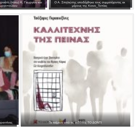
ρνιάτη (πίσω) Κ. Γεωργίου και
Ο Α. Σπηλιώτης υποδέχθηκε τους συμμετέχοντες εκ
εωργοπούλου
μέρους της Κοινο_Τοπίας
αραντίνας
Το κείμενο από τις εκδόσεις ΤΟ ΔΟΝΤΙ