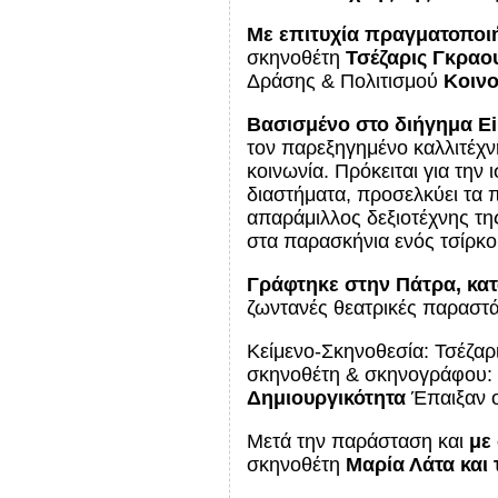
Με επιτυχία πραγματοπο
σκηνοθέτη
Τσέζαρις Γκραου
Δράσης & Πολιτισμού
Κοιν
Βασισμένο στο διήγημα
E
τον παρεξηγημένο καλλιτέχνη
κοινωνία. Πρόκειται για την
διαστήματα, προσελκύει τα π
απαράμιλλος δεξιοτέχνης της
στα παρασκήνια ενός τσίρκο
Γράφτηκε στην Πάτρα, κατ
ζωντανές θεατρικές παραστάσ
Κείμενο-Σκηνοθεσία: Τσέζαρι
σκηνοθέτη & σκηνογράφου:
Δημιουργικότητα
Έπαιξαν ο
Μετά την παράσταση και
με
σκηνοθέτη
Μαρία Λάτα και 