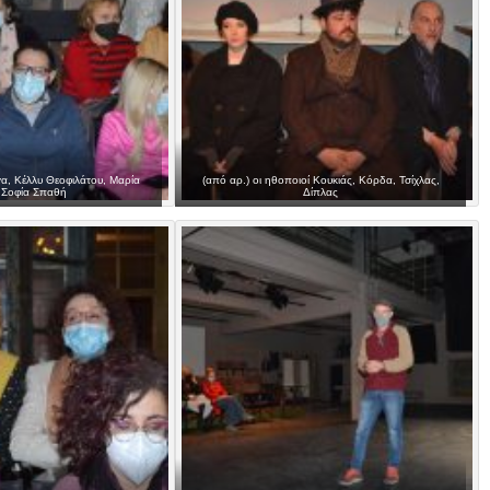
γα, Κέλλυ Θεοφιλάτου, Μαρία
(από αρ.) οι ηθοποιοί Κουκιάς, Κόρδα, Τσίχλας,
 Σοφία Σπαθή
Δίπλας