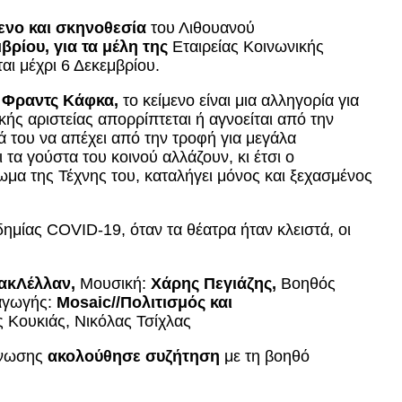
μενο και σκηνοθεσία
του Λιθουανού
βρίου, για τα μέλη της
Εταιρείας Κοινωνικής
αι μέχρι 6 Δεκεμβρίου.
υ Φραντς Κάφκα,
το κείμενο είναι μια αλληγορία για
ής αριστείας απορρίπτεται ή αγνοείται από την
τά του να απέχει από την τροφή για μεγάλα
 τα γούστα του κοινού αλλάζουν, κι έτσι ο
ωμα της Τέχνης του, καταλήγει μόνος και ξεχασμένος
μίας COVID-19, όταν τα θέατρα ήταν κλειστά, οι
ακΛέλλαν,
Μουσική:
Χάρης Πεγιάζης,
Βοηθός
αγωγής:
Mosaic//Πολιτισμός και
 Κουκιάς, Νικόλας Τσίχλας
άνωσης
ακολούθησε συζήτηση
με τη βοηθό