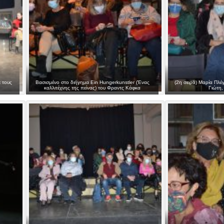
 τους
Βασισμένο στο διήγημα Ein Hungerkunstler (Ένας
(2η σειρά) Μαρία Πλέ
καλλιτέχνης της πείνας) του Φραντς Κάφκα
Γιώτη,