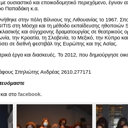
με ουσιαστικό και εποικοδομητικό περιεχόμενο, έγιναν 
ο Παπαδάκη κ.α.
νήθηκε στην πόλη Βίλνιους της Λιθουανίας το 1967. Σπο
GITIS στη Μόσχα και τη μέθοδο εκπαίδευσης ηθοποιών 
 κλασικής και σύγχρονης δραματουργίας σε θεατρικούς ορ
νία, την Κροατία, τη Σλοβενία, το Μεξικό, την Κύπρο κ
σει σε διεθνή φεστιβάλ της Ευρώπης και της Ασίας.
ρικά έργα και διασκευές. Το 2012, που δημιούργησε οικ
ράφους Σπηλιώτης Ανδρέας 2610.277171
τευόμαστε
και στο
facebook
.