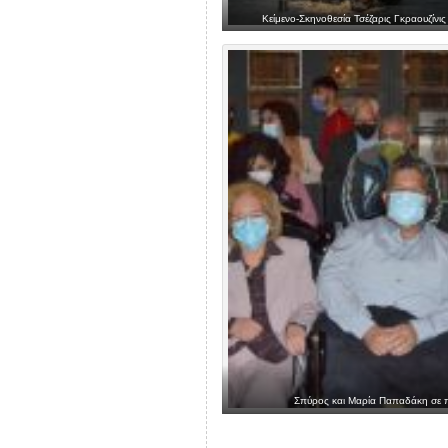
Κείμενο-Σκηνοθεσία Τσέζαρις Γκραουζίνις
Σπύρος και Μαρία Παπαδάκη σε