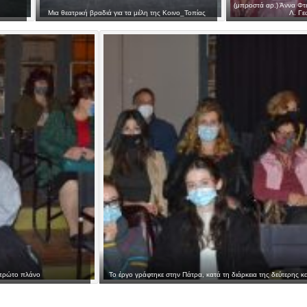
(μπροστά αρ.) Άννα Φτε
Μια θεατρική βραδιά για τα μέλη της Κοινο_Τοπίας
Λ. Γ
 πρώτο πλάνο
Το έργο γράφτηκε στην Πάτρα, κατά τη διάρκεια της δεύτερης κ