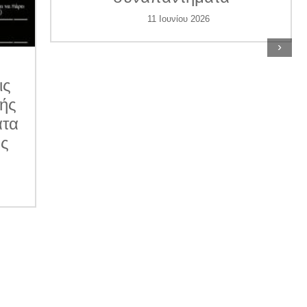
11 Ιουνίου 2026
›
ις
κής
ατα
ες