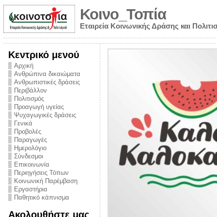
Κοινο_Τοπία
Εταιρεία Κοινωνικής Δράσης και Πολιτι
Κεντρικό μενού
Αρχική
Ανθρώπινα δικαιώματα
Ανθρωπιστικές δράσεις
Περιβάλλον
Πολιτισμός
Προαγωγή υγείας
Ψυχαγωγικές δράσεις
Γενικά
Προβολές
Παραγωγές
Ημερολόγιο
νυμα από την
Σύνδεσμοι
για την ημέρα
Επικοινωνία
Περιηγήσεις Τόπων
ναρκωτικών και
Κοινωνική Παρέμβαση
 στήριξης στο
Εργαστήρια
Παθητικό κάπνισμα
ο Πρόληψης
Ακολουθήστε μας