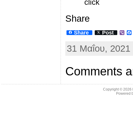
click
Share
Share
Post
V
i
b
31 Μαΐου, 2021 
e
r
Comments ar
Copyright © 2026
Powered 