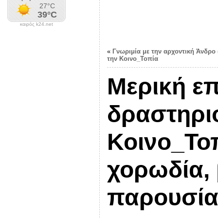
καιρός k24.net
«
Γνωριμία με την αρχοντική Άνδρο (
την Κοινο_Τοπία
Μερική ε
δραστηρι
Κοινο_Τοπ
χορωδία,
παρουσία