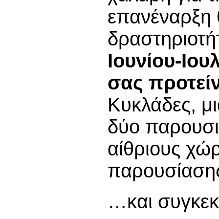
επανέναρξη 
δραστηριοτή
Ιουνίου-Ιου
σας προτεί
Κυκλάδες, μι
δύο παρουσι
αίθριους χώρ
παρουσίασης 
…και συγκεκ