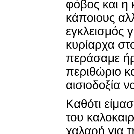
φόβος και η
κάποιους αλλ
εγκλεισμός 
κυρίαρχα στο
περάσαμε ήρ
περιθώριο κα
αισιοδοξία 
Καθότι είμα
του καλοκαιρ
χαλαρή για τ