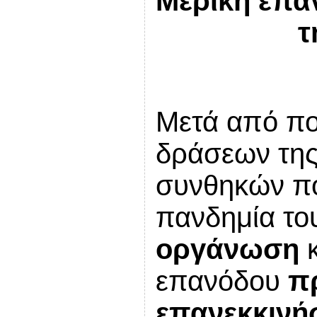
Μερική επα
τ
Μετά από πο
δράσεων της
συνθηκών πο
πανδημία το
οργάνωση
κ
επανόδου
π
επανεκκινή