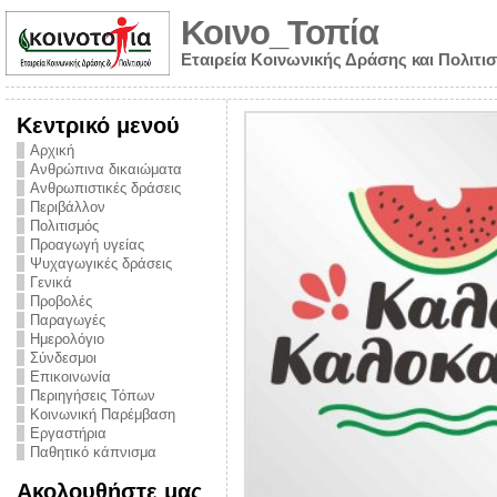
Κοινο_Τοπία
Εταιρεία Κοινωνικής Δράσης και Πολιτι
Κεντρικό μενού
Αρχική
Ανθρώπινα δικαιώματα
Ανθρωπιστικές δράσεις
Περιβάλλον
Πολιτισμός
Προαγωγή υγείας
Ψυχαγωγικές δράσεις
Γενικά
Προβολές
Παραγωγές
Ημερολόγιο
νυμα από την
Σύνδεσμοι
για την ημέρα
Επικοινωνία
Περιηγήσεις Τόπων
ναρκωτικών και
Κοινωνική Παρέμβαση
Εργαστήρια
στήριξης στο
Παθητικό κάπνισμα
ο Πρόληψης
Ακολουθήστε μας