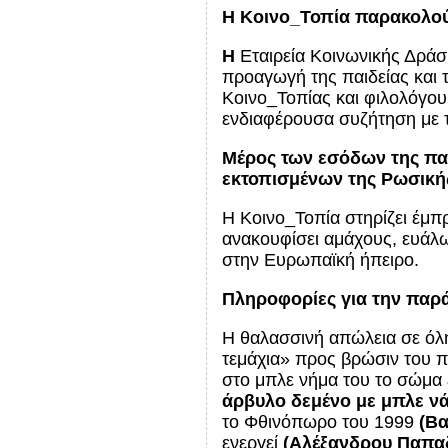
Η Κοινο_Τοπία παρακολού
H
Εταιρεία Κοινωνικής Δράσ
προαγωγή της παιδείας και 
Κοινο_Τοπίας και φιλολόγο
ενδιαφέρουσα συζήτηση με 
Μέρος των εσόδων της π
εκτοπισμένων της Ρωσική
Η Κοινο_Τοπία στηρίζει έμπ
ανακουφίσει αμάχους, ευάλ
στην Ευρωπαϊκή ήπειρο.
Πληροφορίες για την παρ
Η θαλασσινή απώλεια σε όλη
τεμάχια» προς βρώσιν του 
στο μπλε νήμα του το σώμα
άρβυλο δεμένο με μπλε νά
το Φθινόπωρο του 1999
(Βα
ενεργεί
(Αλέξανδρου Παπαδ