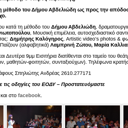
 μέθοδο του Δήμου Αβδελιώδη ως προς την απόδοση
χο.
ου κατά τη μέθοδο του
Δήμου Αβδελιώδη
, δραματουργ
γιωτοπούλου
, Μουσική επιμέλεια, αυτοσχεδιαστικό σαντ
ίσας:
Δημήτρης Καλόγηρος
, Artistic video’s photos &
 Παίζουν (αλφαβητικά)
Λαμπρινή Ζώτου, Μαρία Καλλι
ι Δευτέρα 9μμ Εισιτήρια διατίθενται στο ταμείο του θεά
ν, μαθητών-φοιτητών, συνταξιούχων). Τηλέφωνα κρατή
ράφους Σπηλιώτης Ανδρέας 2610.277171
 τις οδηγίες του ΕΟΔΥ – Προστατευόμαστε
και στο
facebook
.