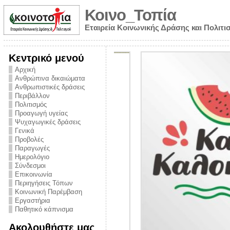
Κοινο_Τοπία
Εταιρεία Κοινωνικής Δράσης και Πολιτι
Κεντρικό μενού
Αρχική
Ανθρώπινα δικαιώματα
Ανθρωπιστικές δράσεις
Περιβάλλον
Πολιτισμός
Προαγωγή υγείας
Ψυχαγωγικές δράσεις
Γενικά
Προβολές
Παραγωγές
Ημερολόγιο
νυμα από την
Σύνδεσμοι
για την ημέρα
Επικοινωνία
Περιηγήσεις Τόπων
ναρκωτικών και
Κοινωνική Παρέμβαση
 στήριξης στο
Εργαστήρια
Παθητικό κάπνισμα
ο Πρόληψης
Ακολουθήστε μας