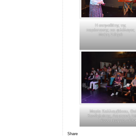
Η σκηνοθέτης της
παράστασης και φιλόλογος
Μαίρη Σιδηρά
Μαρία Καλλιαμβάκου, Θ
Κανδηλιώτης, Λαμπρινή Ζώ
Πέννυ Γεωργοπούλο
Share