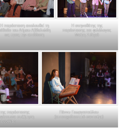
Η παράσταση ακολουθεί τη
Η σκηνοθέτης της
μέθοδο του Δήμου Αβδελιώδη
παράστασης και φιλόλογος
ως προς την απόδοση
Μαίρη Σιδηρά
 της παράστασης
Πέννυ Γεωργοπούλου
αφέρουσα συζήτηση
(αυτοσχεδιαστικό σαντούρι)
σκηνοθέτη