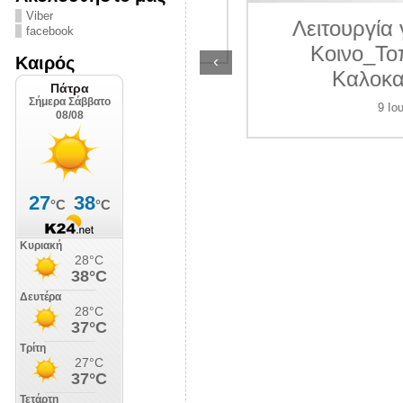
ΛΙΠΟΛΙΣ
Viber
Λειτουργία γραμ
facebook
7 Ιουλίου 2026
Κοινο_Τοπίας 
‹
Καιρός
Καλοκαίρι 2
9 Ιουλίου 202