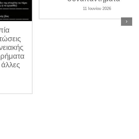
11 Ιουνίου 2026
›
ις
κής
ατα
ες