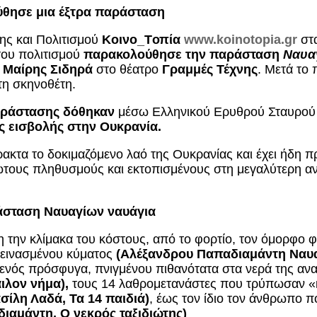
θησε μια έξτρα παράσταση
ης και Πολιτισμού
Κοινο_
T
οπία
www.koinotopia.gr
στα
του πολιτισμού
παρακολούθησε την παράσταση
Ναυα
υ
Μαίρης Σιδηρά
στο θέατρο
Γραμμές Τέχνης
. Μετά το
τη σκηνοθέτη.
αράστασης δόθηκαν
μέσω Ελληνικού Ερυθρού Σταυρο
ς εισβολής στην Ουκρανία.
ρακτα το δοκιμαζόμενο λαό της Ουκρανίας και έχει ήδη
ωτους πληθυσμούς και εκτοπισμένους στη μεγαλύτερη αν
άσταση Ναυαγίων ναυάγια
 την κλίμακα του κόστους, από το φορτίο, τον όμορφο 
πεινασμένου κύματος
(Αλέξανδρου Παπαδιαμάντη Ναυα
 ενός πρόσφυγα, πνιγμένου πιθανότατα στα νερά της αν
ιλον νήμα),
τους 14 λαθρομετανάστες που τρύπωσαν «κυ
σίλη Λαδά, Τα 14 παιδιά)
, έως τον ίδιο τον άνθρωπο 
ιαμάντη, Ο νεκρός ταξιδιώτης)