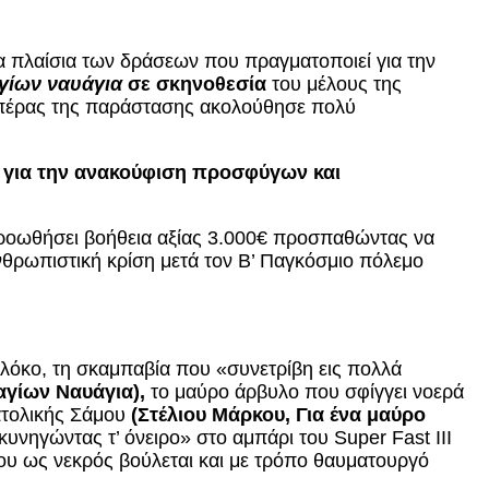
 πλαίσια των δράσεων που πραγματοποιεί για την
γίων ναυάγια
σε σκηνοθεσία
του μέλους της
 πέρας της παράστασης ακολούθησε πολύ
ύ
για την ανακούφιση προσφύγων και
 προωθήσει βοήθεια αξίας 3.000€ προσπαθώντας να
θρωπιστική κρίση μετά τον Β’ Παγκόσμιο πόλεμο
φλόκο, τη σκαμπαβία που «συνετρίβη εις πολλά
γίων Ναυάγια),
το μαύρο άρβυλο που σφίγγει νοερά
ατολικής Σάμου
(Στέλιου Μάρκου, Για ένα μαύρο
νηγώντας τ’ όνειρο» στο αμπάρι του Super Fast III
που ως νεκρός βούλεται και με τρόπο θαυματουργό