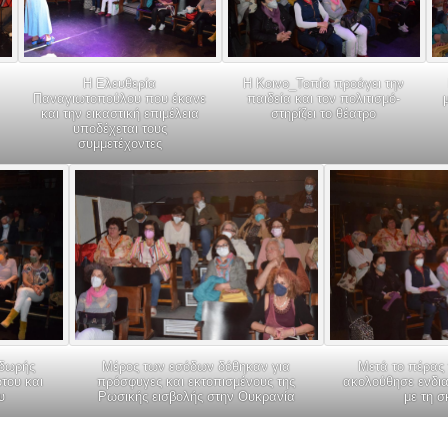
Η Ελευθερία
Η Κοινο_Τοπία προάγει την
Παναγιωτοπούλου που έκανε
παιδεία και τον πολιτισμό-
και την εικαστική επιμέλεια
στηρίζει το θέατρο
υποδέχεται τους
συμμετέχοντες
οδωρής
Μέρος των εσόδων δόθηκαν για
Μετά το πέρας
του και
πρόσφυγες και εκτοπισμένους της
ακολούθησε ενδι
υ
Ρωσικής εισβολής στην Ουκρανία
με τη 