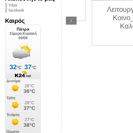
ΛΙΠΟΛΙΣ
Viber
Λειτουργία γραμ
facebook
7 Ιουλίου 2026
Κοινο_Τοπίας 
‹
Καιρός
Καλοκαίρι 2
9 Ιουλίου 202