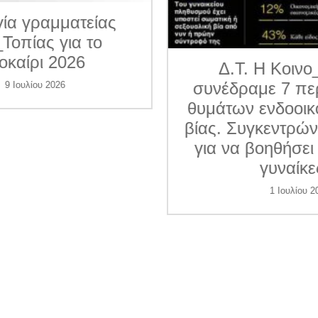
ματείας
για το
026
Δ.Τ. Η Κοινο_Τοπία
συνέδραμε 7 περιπτώσε
6
θυμάτων ενδοοικογενεια
βίας. Συγκεντρώνει χρήμ
για να βοηθήσει και άλλ
γυναίκες
1 Ιουλίου 2026