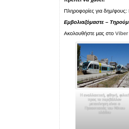
Πληροφορίες για δημ/φους:
Εμβολιαζόμαστε – Τηρούμε
Ακολουθήστε μας στο
Viber
Η εναλλακτική, φθηνή, φιλικ
προς το περιβάλλον
μετακίνηση είναι ο
Προαστιακός του Νότιου
κλάδου