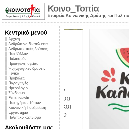
Κοινο_Τοπία
Εταιρεία Κοινωνικής Δράσης και Πολιτι
Κεντρικό μενού
Αρχική
Ανθρώπινα δικαιώματα
Ανθρωπιστικές δράσεις
Περιβάλλον
Πολιτισμός
Προαγωγή υγείας
Ψυχαγωγικές δράσεις
Γενικά
Προβολές
Παραγωγές
Ημερολόγιο
νυμα από την
Σύνδεσμοι
για την ημέρα
Επικοινωνία
Περιηγήσεις Τόπων
ναρκωτικών και
Κοινωνική Παρέμβαση
 στήριξης στο
Εργαστήρια
Παθητικό κάπνισμα
ο Πρόληψης
Ακολουθήστε μας