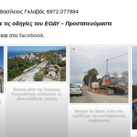
 Βασίλειος Γκλαβάς 6972.077884
 τις οδηγίες του ΕΟΔΥ – Προστατευόμαστε
και στο
facebook
.
Βασικό μέσο της Βιώσιμης
Κινητικότητας αποτελούν τα
μέσα σταθερής τροχιάς
ή
Μπορεί να δώσει λύση στο
πρόβλημα της κυκλοφοριακής
συμφόρησης