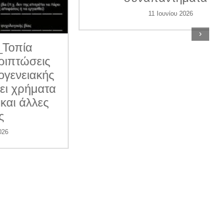
11 Ιουνίου 2026
›
ις
κής
ατα
ες