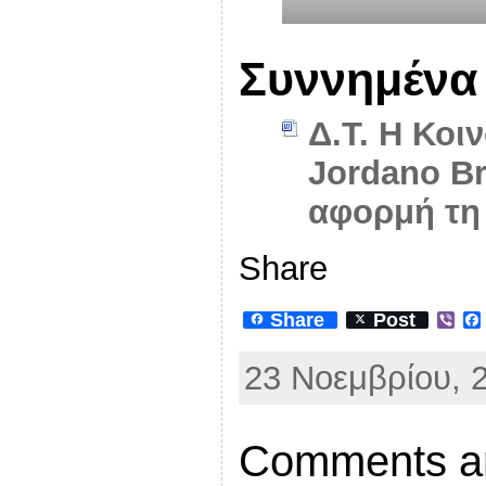
Συννημένα
Δ.Τ. Η Κοι
Jordano Br
αφορμή τη
Share
Share
Post
V
i
b
23 Νοεμβρίου, 2
e
r
Comments ar