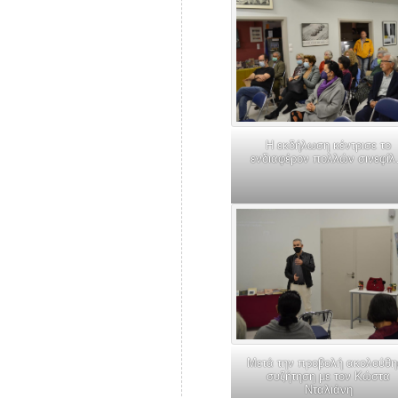
Η εκδήλωση κέντρισε το
ενδιαφέρον πολλών σινεφί
Μετά την προβολή ακολούθη
συζήτηση με τον Κώστα
Νταλιάνη