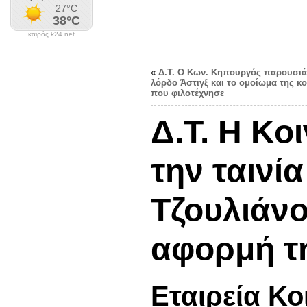
καιρός k24.net
«
Δ.Τ. Ο Κων. Κηπουργός παρουσιάζ
λόρδο Άστιγξ και το ομοίωμα της κ
που φιλοτέχνησε
Δ.Τ. Η Κο
την ταινί
Τζουλιάν
αφορμή τ
Εταιρεία Κο