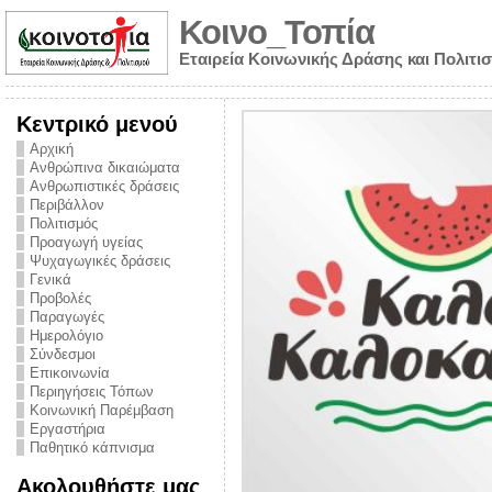
Κοινο_Τοπία
Εταιρεία Κοινωνικής Δράσης και Πολιτι
Κεντρικό μενού
Αρχική
Ανθρώπινα δικαιώματα
Ανθρωπιστικές δράσεις
Περιβάλλον
Πολιτισμός
Προαγωγή υγείας
Ψυχαγωγικές δράσεις
Γενικά
Προβολές
Παραγωγές
Ημερολόγιο
νυμα από την
Σύνδεσμοι
για την ημέρα
Επικοινωνία
Περιηγήσεις Τόπων
ναρκωτικών και
Κοινωνική Παρέμβαση
Εργαστήρια
στήριξης στο
Παθητικό κάπνισμα
ο Πρόληψης
Ακολουθήστε μας