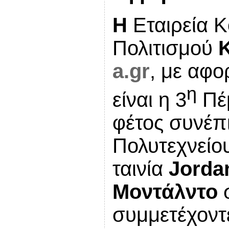
Η
Εταιρεία Κ
Πολιτισμού
a.gr
, με αφο
η
είναι η 3
Πέ
φέτος συνέπι
Πολυτεχνείο
ταινία
Jorda
Μοντάλντο
συμμετέχοντ