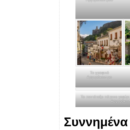
Το γραφικό
Αργυρόκαστρο
Το πεντάτοξο πέτρινο γεφύρι
Αργυρόκασ
Συννημένα