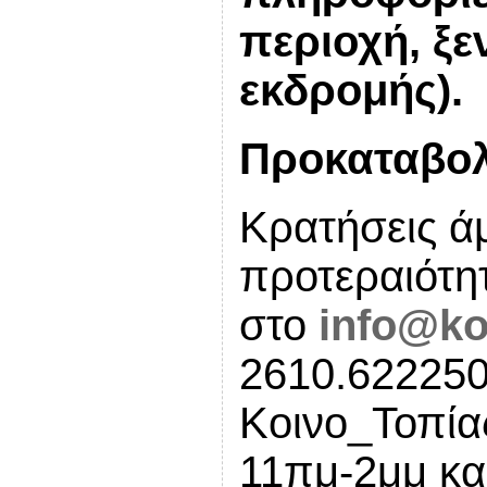
περιοχή, ξε
εκδρομής).
Προκαταβολή
Κρατήσεις άμ
προτεραιότη
στο
info@ko
2610.622250
Κοινο_Τοπίας
11πμ-2μμ κα