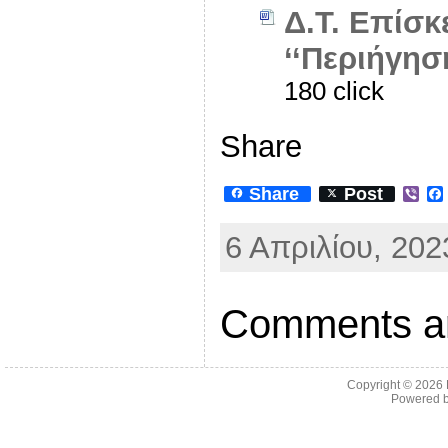
Δ.Τ. Επίσκ
‘‘Περιήγησ
180 click
Share
Share
Post
V
i
b
6 Απριλίου, 202
e
r
Comments ar
Copyright © 2026
Powered 