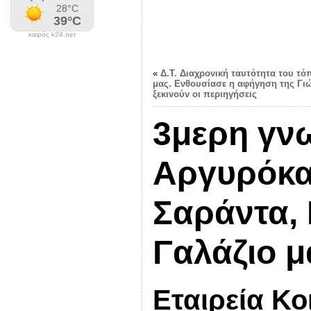
καιρός k24.net
«
Δ.Τ. Διαχρονική ταυτότητα του τό
μας. Ενθουσίασε η αφήγηση της Γιώ
ξεκινούν οι περιηγήσεις
3μερη γνω
Αργυρόκα
Σαράντα, 
Γαλάζιο μ
Εταιρεία Κο