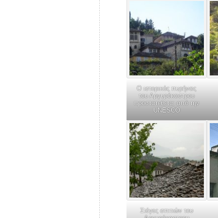
Ο ιστορικός πυρήνας
του Αργυρόκαστρου
προστατεύεται από την
UNESCO
Στέγες σπιτιών του
Αργυρόκαστρου