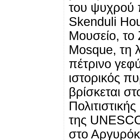
του ψυχρού 
Skenduli Ho
Μουσείο, το 
Mosque, τη λ
πέτρινο γεφύ
ιστορικός π
βρίσκεται σ
Πολιτιστικής
της UNESCO 
στο Αργυρόκ