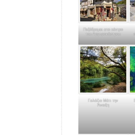
Πεζόδρομοι στο κέντρο
του Αργυροκάστρου
Γαλάζιο Μάτι την
Άνοιξη