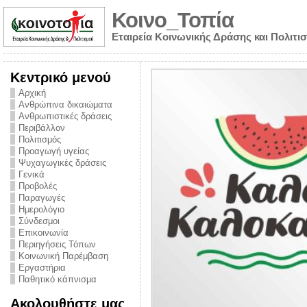
Κοινο_Τοπία
Εταιρεία Κοινωνικής Δράσης και Πολιτι
Κεντρικό μενού
Αρχική
Ανθρώπινα δικαιώματα
Ανθρωπιστικές δράσεις
Περιβάλλον
Πολιτισμός
Προαγωγή υγείας
Ψυχαγωγικές δράσεις
Γενικά
Προβολές
Παραγωγές
Ημερολόγιο
νυμα από την
Σύνδεσμοι
για την ημέρα
Επικοινωνία
Περιηγήσεις Τόπων
ναρκωτικών και
Κοινωνική Παρέμβαση
Εργαστήρια
στήριξης στο
Παθητικό κάπνισμα
ο Πρόληψης
Ακολουθήστε μας