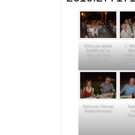
Άλλη μια ωραία
Γ. Μα
βραδιά για τα
Μοσ
μέλη και τους
Ευνίκη
φίλους της
Μπαρτ
Κοινο_Τοπίας
Κηπ
Καίτη και Γιάννης
Κώσ
Χασαπόπουλος
Γε
Κηπ