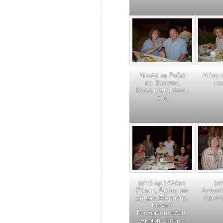
Ντίνα 
Νικολέττα Ξυδιά
Γε
και Κώστας
Κωνσταντακόπου
λος
(από αρ.) Αλέκα
(α
Ράπτη, Βάσω και
Αντωνί
Σπύρος Μαρτίνης,
Χρυσή
Μαντώ
Γκολφινοπούλου,
Ακριβή Σκούρα