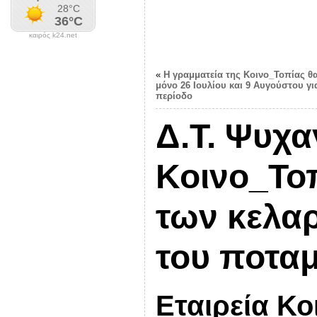
καιρός k24.net
«
Η γραμματεία της Κοινο_Τοπίας θα
μόνο 26 Ιουλίου και 9 Αυγούστου γι
περίοδο
Δ.Τ. Ψυχα
Κοινο_Το
των κελα
του ποτα
Εταιρεία Κο