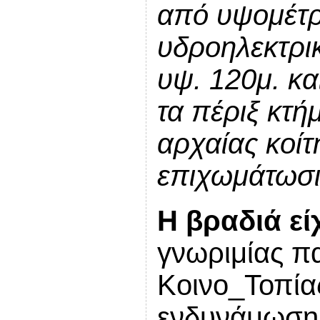
από υψομέτρ
υδροηλεκτρι
υψ. 120μ. κα
τα πέριξ κτή
αρχαίας κοίτ
επιχωμάτωσις
Η βραδιά εί
γνωριμίας πα
Κοινο_Τοπία
ενδυνάμωση 