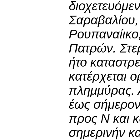
διοχετευόμεν
Σαραβαλίου,
Ρουπαναίικο
Πατρών. Στερ
ήτο καταστρε
κατέρχεται ο
πλημμύρας. 
έως σήμερον
προς Ν και κ
σημερινήν κα