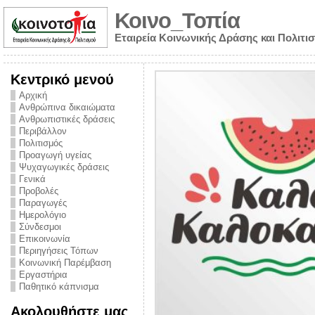
Κοινο_Τοπία
Εταιρεία Κοινωνικής Δράσης και Πολιτι
Κεντρικό μενού
Αρχική
Ανθρώπινα δικαιώματα
Ανθρωπιστικές δράσεις
Περιβάλλον
Πολιτισμός
Προαγωγή υγείας
Ψυχαγωγικές δράσεις
Γενικά
Προβολές
Παραγωγές
Ημερολόγιο
νυμα από την
Σύνδεσμοι
για την ημέρα
Επικοινωνία
Περιηγήσεις Τόπων
ναρκωτικών και
Κοινωνική Παρέμβαση
Εργαστήρια
στήριξης στο
Παθητικό κάπνισμα
ο Πρόληψης
Ακολουθήστε μας