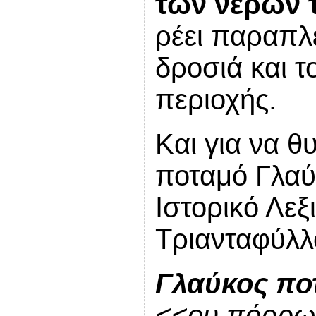
των νερών 
ρέει παραπλ
δροσιά και τ
περιοχής.
Και για να θ
ποταμό Γλαύ
Ιστορικό Λε
Τριανταφύλλ
Γλαύκος πο
<<ου πόρρω>