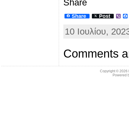
Share
Share
Post
V
i
b
10 Ιουλίου, 202
e
r
Comments ar
Copyright © 2026
Powered 