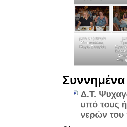
(από αρ.) Μαρία
(α
Φωτοπούλου,
Τρι
Μαρία Σταυρίδη
Χρυσάν
Κατωπό
Μακρ
Λαμπ
Συννημένα
Δ.Τ. Ψυχαγ
υπό τους 
νερών του