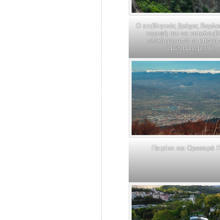
Ο επιβλητικός βράχος Βαρλα
κορυφή του να καταλαμβ
ολόκληρη από τα κτίσματ
ομώνυμης μονής
Πετρίτσι και Οροσειρά Π