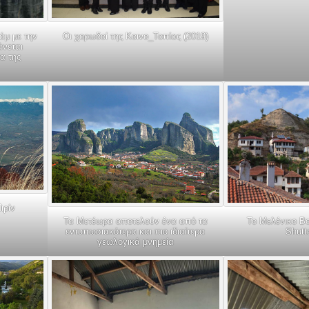
Οι χορωδοί της Κοινο_Τοπίας (2019)
άμ με την
άνεται
α της
ιρίν
Τα Μετέωρα αποτελούν ένα από τα
Το Μελένικο Βο
εντυπωσιακότερα και πιο ιδιαίτερα
Shutt
γεωλογικά μνημεία