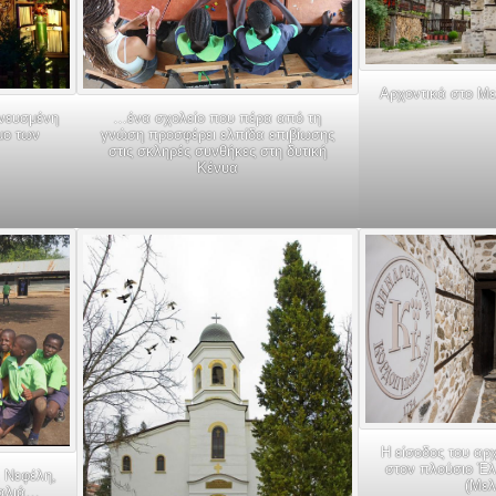
Αρχοντικά στο Με
πνευσμένη
…ένα σχολείο που πέρα από τη
μο των
γνώση προσφέρει ελπίδα επιβίωσης
στις σκληρές συνθήκες στη δυτική
Κένυα
Η είσοδος του αρ
στον πλούσιο Έ
, Νεφέλη,
(Μελ
καλιά…