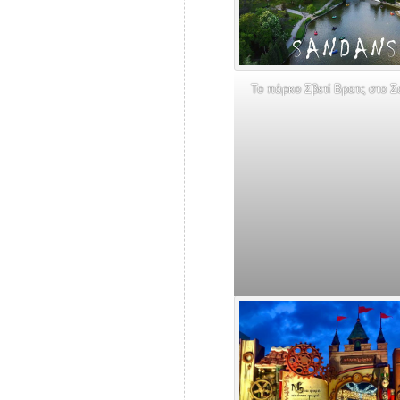
Το πάρκο Σβετί Βρατς στο Σ