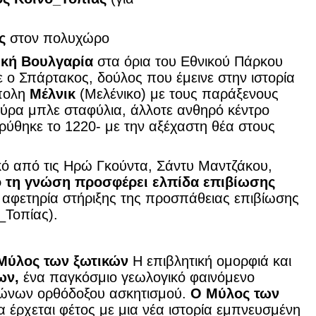
ας
στον πολυχώρο
ική Βουλγαρία
στα όρια του Εθνικού Πάρκου
ε ο Σπάρτακος, δούλος που έμεινε στην ιστορία
όπολη
Μέλνικ
(Μελένικο) με τους παράξενους
ύρα μπλε σταφύλια, άλλοτε ανθηρό κέντρο
ρύθηκε το 1220- με την αξέχαστη θέα στους
κό από τις Ηρώ Γκούντα, Σάντυ Μαντζάκου,
ό τη γνώση προσφέρει ελπίδα επιβίωσης
ι αφετηρία στήριξης της προσπάθειας επιβίωσης
_Τοπίας).
Μύλος των ξωτικών
Η επιβλητική ομορφιά και
ων,
ένα παγκόσμιο γεωλογικό φαινόμενο
ιώνων ορθόδοξου ασκητισμού.
Ο Μύλος των
 έρχεται φέτος με μια νέα ιστορία εμπνευσμένη