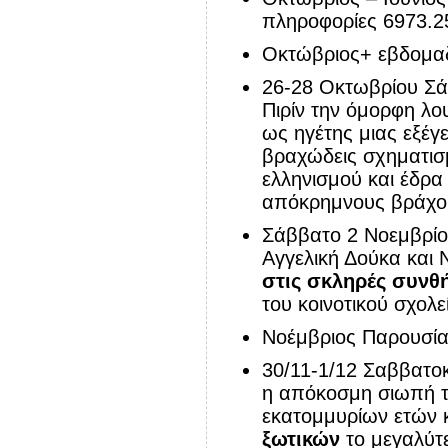
πληροφορίες 6973.2
Οκτώβριος+
εβδομα
26-28 Οκτωβρίου Σ
Πιρίν την όμορφη λ
ως ηγέτης μιας εξέ
βραχώδεις σχηματισ
ελληνισμού και έδρα
απόκρημνους βράχου
Σάββατο 2 Νοεμβρίο
Αγγελική Δούκα και
στις σκληρές συνθ
του κοινοτικού σχολ
Νοέμβριος Παρουσίασ
30/11-1/12 Σαββατο
η απόκοσμη σιωπή 
εκατομμυρίων ετών 
ξωτικών
το μεγαλύτε