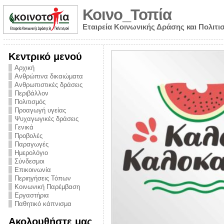
Κοινο_Τοπία
Εταιρεία Κοινωνικής Δράσης και Πολιτι
Κεντρικό μενού
Αρχική
Ανθρώπινα δικαιώματα
Ανθρωπιστικές δράσεις
Περιβάλλον
Πολιτισμός
Προαγωγή υγείας
Ψυχαγωγικές δράσεις
Γενικά
Προβολές
Παραγωγές
Ημερολόγιο
νυμα από την
Σύνδεσμοι
για την ημέρα
Επικοινωνία
Περιηγήσεις Τόπων
ναρκωτικών και
Κοινωνική Παρέμβαση
 στήριξης στο
Εργαστήρια
Παθητικό κάπνισμα
ο Πρόληψης
Ακολουθήστε μας