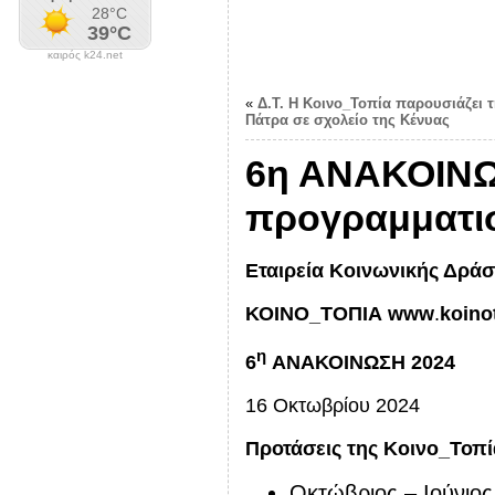
καιρός k24.net
«
Δ.Τ. Η Κοινο_Τοπία παρουσιάζει 
Πάτρα σε σχολείο της Κένυας
6η ΑΝΑΚΟΙΝΩΣ
προγραμματι
Εταιρεία Κοινωνικής Δράσ
ΚΟΙΝΟ_ΤΟΠΙΑ
www
.
koino
η
6
ΑΝΑΚΟΙΝΩΣΗ 2024
16 Οκτωβρίου 2024
Προτάσεις της Κοινο_Τοπ
Οκτώβριος – Ιούνιο