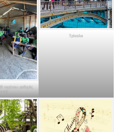
Τρίκαλα
160 περίπου μαθητές
ένυα)