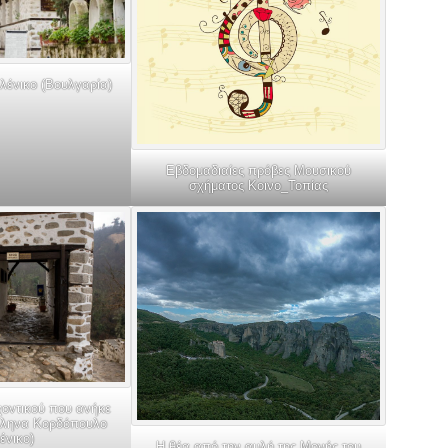
λένικο (Βουλγαρία)
Εβδομαδιαίες πρόβες Μουσικού
σχήματος Κοινο_Τοπίας
χοντικού που ανήκε
λληνα Κορδόπουλο
ένικο)
Η θέα από την αυλή της Μονής του