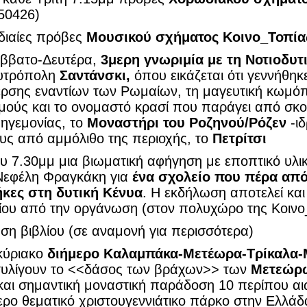
50426)
διαίες πρόβες
Μουσικού σχήματος Κοινο_Τοπί
άββατο-Δευτέρα,
3μερη γνωριμία με τη Νοτιοδυτ
ουτρόπολη
Σαντάνσκι,
όπου εικάζεται ότι γεννήθηκ
γερσης εναντίων των Ρωμαίων, τη μαγευτική κωμ
μούς και το ονομαστό κρασί που παράγει από σκο
 ηγεμονίας, το
Μοναστήρι του Ροζηνού/Ρόζεν
-ιδ
ς από αμμόλιθο της περιοχής, το
Πετρίτσι
υ 7.30μμ μια βιωματική αφήγηση με εποπτικό υλι
 Νεφέλη Φραγκάκη για
ένα σχολείο που πέρα απ
ήκες στη δυτική Κένυα
. Η εκδήλωση αποτελεί κα
είου από την οργάνωση (στον πολυχώρο της Κοινο
η βιβλίου (σε αναμονή για περισσότερα)
κύριακο
διήμερο Καλαμπάκα-Μετέωρα-Τρίκαλα-
τυλίγουν το <<δάσος των βράχων>> των
Μετεώρ
και σημαντική μοναστική παράδοση 10 περίπου α
ρο θεματικό χριστουγεννιάτικο πάρκο στην Ελλάδα