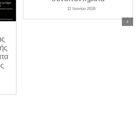
11 Ιουνίου 2026
›
ις
κής
ατα
ες