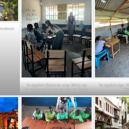
αντάνσκι
Το σχολείο βρίσκεται στην Mbita της
Το σχολείο έχει 
κομητείας homa bay county της Κένυα
(Κ