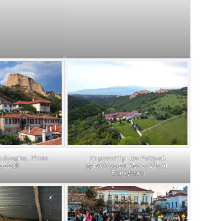
υλγαρίας. Photo
Το μοναστήρι του Ροζηνού
erstock
χρονολογείται από το 13ο αι.
(Βουλγαρία)