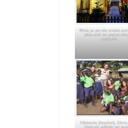
Φέτος με μια νέα ιστορία εμ
μέσα από τον μαγικό κόσ
μιούζικαλ…
Εθελοντές (Αγγελική, Σάντυ
Ηρώ) και μαθητές μια αγ