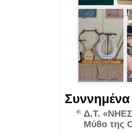
Συννημένα
Δ.Τ. «ΝΗΕ
Μύθο της 