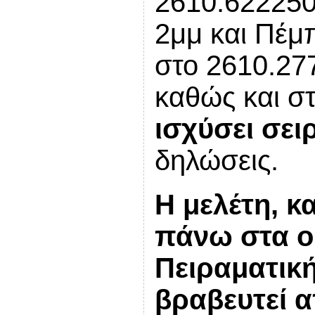
2610.622250 
2μμ και Πέμ
στο 2610.27
καθώς και σ
ισχύσει σει
δηλώσεις.
Η μελέτη, κ
πάνω στα ο
Πειραματική
βραβευτεί 