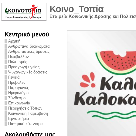
Κοινο_Τοπία
Εταιρεία Κοινωνικής Δράσης και Πολιτι
Κεντρικό μενού
Αρχική
Ανθρώπινα δικαιώματα
Ανθρωπιστικές δράσεις
Περιβάλλον
Πολιτισμός
Προαγωγή υγείας
Ψυχαγωγικές δράσεις
Γενικά
Προβολές
Παραγωγές
Ημερολόγιο
νυμα από την
Σύνδεσμοι
για την ημέρα
Επικοινωνία
Περιηγήσεις Τόπων
ναρκωτικών και
Κοινωνική Παρέμβαση
Εργαστήρια
στήριξης στο
Παθητικό κάπνισμα
ο Πρόληψης
Ακολουθήστε μας