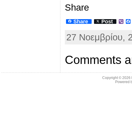
Share
Share
Post
V
i
b
27 Νοεμβρίου, 2
e
r
Comments ar
Copyright © 2026
Powered 