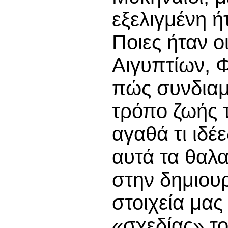
εξελιγμένη ή
Ποιες ήταν ο
Αιγυπτίων, Φ
πώς συνδιαμ
τρόπο ζωής 
αγαθά τι ιδέ
αυτά τα θαλ
στην δημιουρ
στοιχεία μα
«σχεδίας» τ