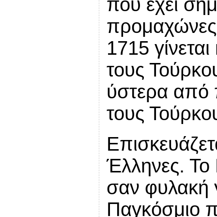
που έχει σήμ
προμαχώνες,
1715 γίνετα
τους Τούρκου
ύστερα από 
τους Τούρκο
Επισκευάζετα
Έλληνες. Το
σαν φυλακή γ
Παγκόσμιο π