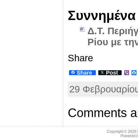
Συννημένα
Δ.Τ. Περιή
Ρίου με τη
Share
Share
Post
V
i
b
29 Φεβρουαρίου
e
r
Comments ar
Copyright © 2026
Powered 