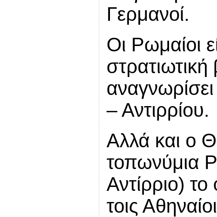
Γερμανοί.
Οι Ρωμαίοι ε
στρατιωτική 
αναγνωρίσει
– Αντιρρίου.
Αλλά και ο Θ
τοπωνύμια Ρ
Αντίρριο) το
τοις Αθηναίο