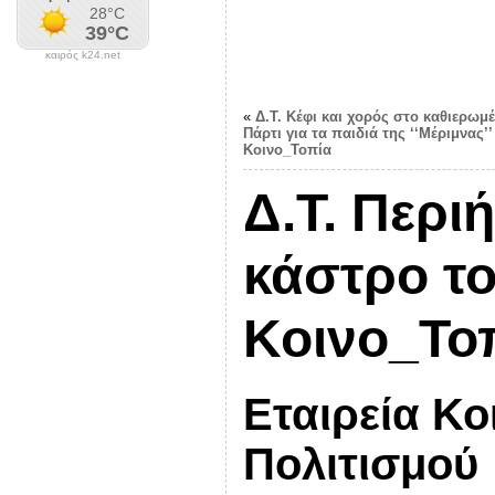
καιρός k24.net
«
Δ.Τ. Κέφι και χορός στο καθιερωμ
Πάρτι για τα παιδιά της ‘‘Μέριμνας’
Κοινο_Τοπία
Δ.Τ. Περι
κάστρο το
Κοινο_Το
Εταιρεία Κο
Πολιτισμού