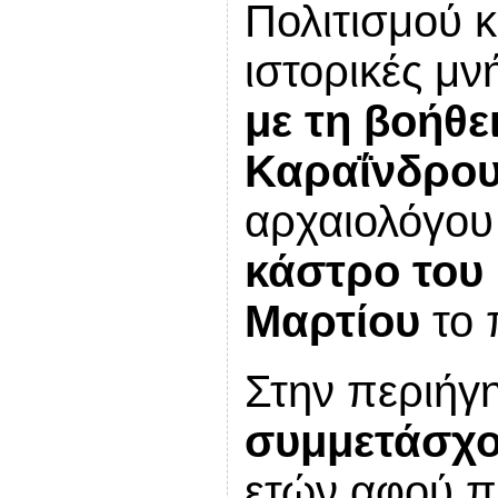
Πολιτισμού κ
ιστορικές μ
με τη βοήθε
Καραΐνδρο
αρχαιολόγο
κάστρο του 
Μαρτίου
το 
Στην περιή
συμμετάσχ
ετών αφού 