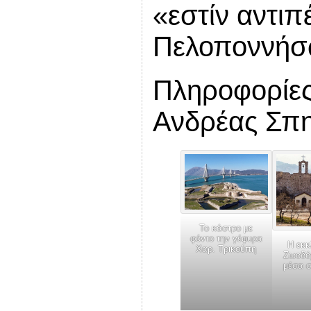
«εστίν αντιπ
Πελοποννήσ
Πληροφορίες
Ανδρέας Σπη
Το κάστρο με
φόντο την γέφυρα
Η εκκ
Χαρ. Τρικούπη
Ζωοδό
μέσα 