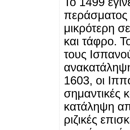
Το 1499 έγι
περάσματος 
μικρότερη σε
και τάφρο. Τ
τους Ισπανού
ανακατάληψη
1603, οι Ιπ
σημαντικές κ
κατάληψη από
ριζικές επισ