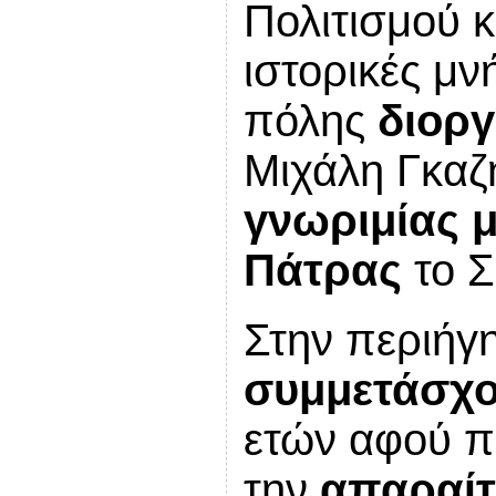
Πολιτισμού κ
ιστορικές μν
πόλης
διορ
Μιχάλη Γκαζ
γνωριμίας μ
Πάτρας
το
Σ
Στην περιή
συμμετάσχ
ετών αφού 
την
απαραίτ