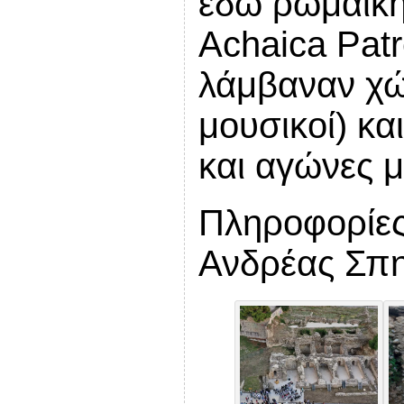
εδώ ρωμαϊκή
Achaica Patr
λάμβαναν χώρ
μουσικοί) κα
και αγώνες 
Πληροφορίες
Ανδρέας Σπη