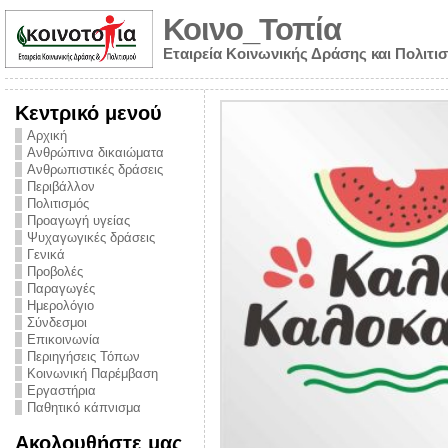
Κοινο_Τοπία
Εταιρεία Κοινωνικής Δράσης και Πολιτι
Κεντρικό μενού
Αρχική
Ανθρώπινα δικαιώματα
Ανθρωπιστικές δράσεις
Περιβάλλον
Πολιτισμός
Προαγωγή υγείας
Ψυχαγωγικές δράσεις
Γενικά
Προβολές
Παραγωγές
Ημερολόγιο
νυμα από την
Σύνδεσμοι
για την ημέρα
Επικοινωνία
Περιηγήσεις Τόπων
ναρκωτικών και
Κοινωνική Παρέμβαση
Εργαστήρια
στήριξης στο
Παθητικό κάπνισμα
ο Πρόληψης
Ακολουθήστε μας