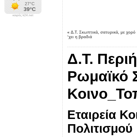
καιρός k24.net
«
Δ.Τ. Σκωπτικά, σατυρικά, με χορό
‘χει η βραδιά
Δ.Τ. Περι
Ρωμαϊκό Σ
Κοινο_Το
Εταιρεία Κο
Πολιτισμού