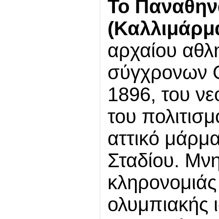
Το Παναθην
(Καλλιμάρμ
αρχαίου αθλ
σύγχρονων 
1896, του νε
του πολιτισ
αττικό μάρμ
Σταδίου. Μν
κληρονομιάς 
ολυμπιακής ι