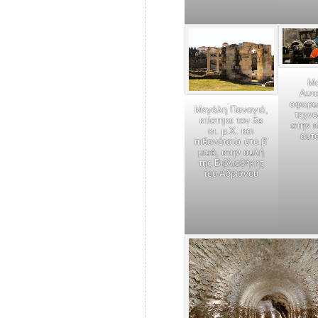
Μο
Αυτ
αφιερω
Μεγάλη Παναγιά,
τεχνο
κτίστηκε τον 5ο
στην ε
αι. μ.Χ. και
αυτ
πιθανότατα στο β’
μισό, στην αυλή
της Βιβλιοθήκης
του Αδριανού