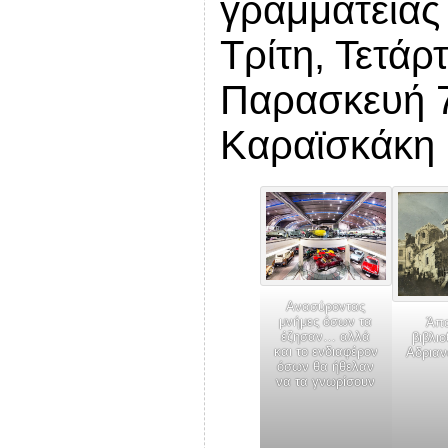
γραμματείας
Τρίτη, Τετάρ
Παρασκευή 
Καραϊσκάκη 
Ανασύροντας
μνήμες όσων τα
Άπο
έζησαν… αλλά
βιβλι
και το ενδιαφέρον
Αδριαν
όσων θα ήθελαν
να τα γνωρίσουν