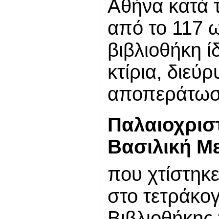
Αθήνα κατά τ
από το 117 ω
βιβλιοθήκη 
κτίρια, διεύ
αποπεράτωσε
Παλαιοχριστ
Βασιλική Μ
που χτίστηκε
στο τετράκο
Βιβλιοθήκης