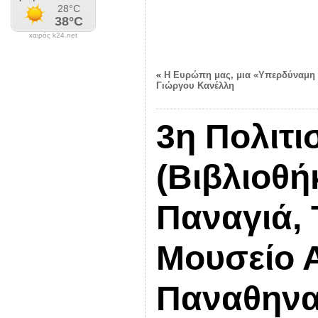
καιρός k24.net
«
Η Ευρώπη μας, μια «Υπερδύναμη τ
Γιώργου Κανέλλη
3η Πολιτι
(Βιβλιοθή
Παναγιά, 
Μουσείο Α
Παναθηναϊ