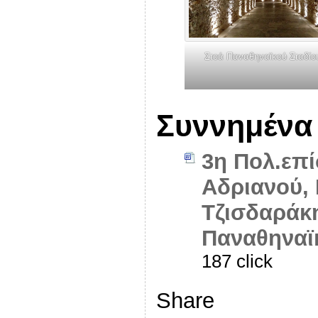
Στοά Παναθηναϊκού Σταδίο
Συννημένα
3η Πολ.επ
Αδριανού, 
Τζισδαράκη
Παναθηναϊ
187 click
Share