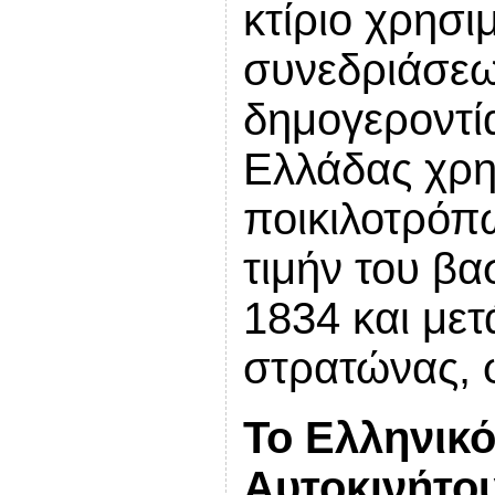
κτίριο χρησ
συνεδριάσεω
δημογεροντία
Ελλάδας χρη
ποικιλοτρόπω
τιμήν του βα
1834 και με
στρατώνας,
Το Ελληνικ
Αυτοκινήτο