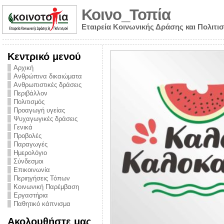
Κοινο_Τοπία
Εταιρεία Κοινωνικής Δράσης και Πολιτι
Κεντρικό μενού
Αρχική
Ανθρώπινα δικαιώματα
Ανθρωπιστικές δράσεις
Περιβάλλον
Πολιτισμός
Προαγωγή υγείας
Ψυχαγωγικές δράσεις
Γενικά
Προβολές
Παραγωγές
Ημερολόγιο
νυμα από την
Σύνδεσμοι
για την ημέρα
Επικοινωνία
Περιηγήσεις Τόπων
ναρκωτικών και
Κοινωνική Παρέμβαση
Εργαστήρια
στήριξης στο
Παθητικό κάπνισμα
ο Πρόληψης
Ακολουθήστε μας