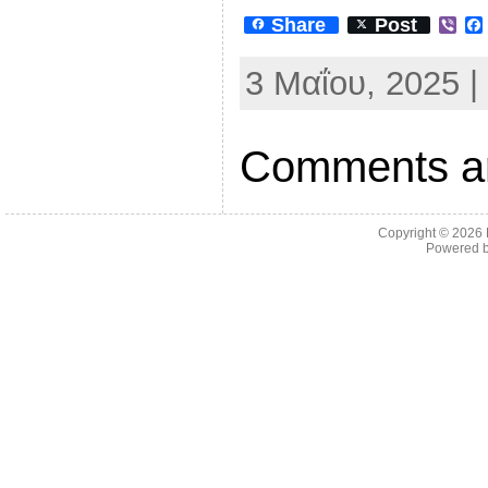
Share
Post
V
i
b
3 Μαΐου, 2025 |
e
r
Comments ar
Copyright © 2026
Powered 