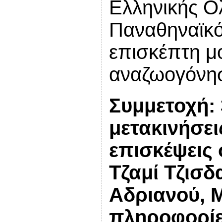
Ελληνικής Ο
Παναθηναϊκό
επισκέπτη μο
αναζωογόνησ
Συμμετοχή: 
μετακινήσει
επισκέψεις 
Τζαμί Τζισδ
Αδριανού, 
πληροφορίε