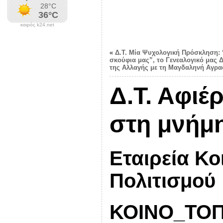
καιρός k24.net
«
Δ.Τ. Μία Ψυχολογική Πρόσκληση: 
σκούφια μας”, το Γενεαλογικό μας 
της Αλλαγής με τη Μαγδαληνή Αγρ
Δ.Τ. Αφιέ
στη μνήμ
Εταιρεία Κο
Πολιτισμού
ΚΟΙΝΟ_ΤΟΠ