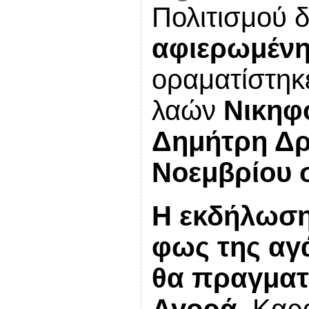
Πολιτισμού 
αφιερωμένη
οραματίστηκ
λαών
Νικηφό
Δημήτρη Δ
Νοεμβρίου
Η εκδήλωσ
φως της αγά
θα πραγματ
Αγορά,
Καρα