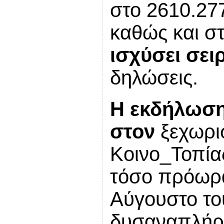
στο 2610.27
καθώς και σ
ισχύσει σει
δηλώσεις.
Η εκδήλωση
στον
ξεχωρισ
Κοινο_Τοπί
τόσο πρόωρα
Αύγουστο το
δυσαναπλήρω