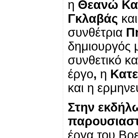
η
Θεανώ Κα
Γκλαβάς
κα
συνθέτρια
Π
δημιουργός μ
συνθετικό κα
έργο
,
η
Κατε
και η ερμην
Στην εκδήλ
παρουσιασ
έργα του Βρ