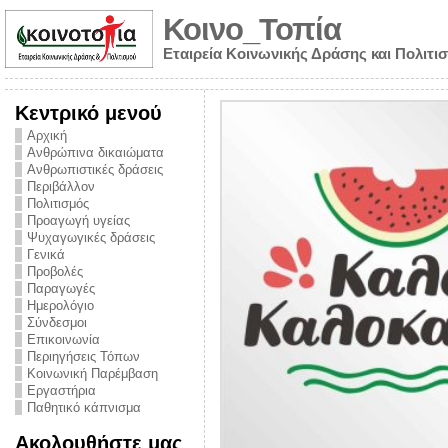
Κοινο_Τοπία
Εταιρεία Κοινωνικής Δράσης και Πολιτι
Κεντρικό μενού
Αρχική
Ανθρώπινα δικαιώματα
Ανθρωπιστικές δράσεις
Περιβάλλον
Πολιτισμός
Προαγωγή υγείας
Ψυχαγωγικές δράσεις
Γενικά
Προβολές
Παραγωγές
Ημερολόγιο
νυμα από την
Σύνδεσμοι
για την ημέρα
Επικοινωνία
Περιηγήσεις Τόπων
ναρκωτικών και
Κοινωνική Παρέμβαση
Εργαστήρια
στήριξης στο
Παθητικό κάπνισμα
ο Πρόληψης
Ακολουθήστε μας