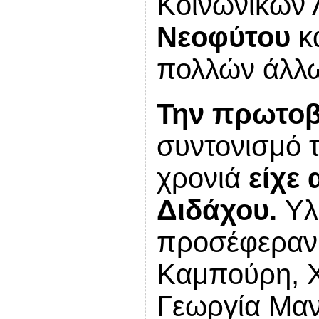
Κοινωνικών
Νεοφύτου
κ
πολλών άλλ
Την πρωτοβ
συντονισμό τ
χρονιά
είχε 
Διδάχου.
Υλι
προσέφεραν 
Καμπούρη, Χ
Γεωργία Μαν