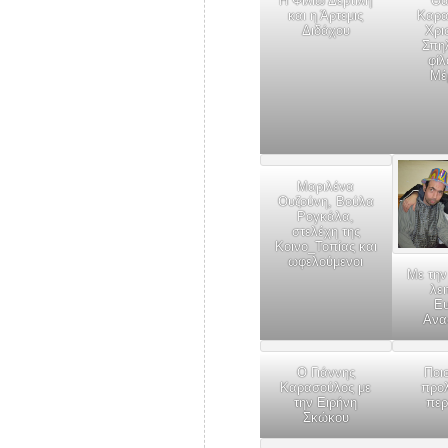
Η Φιλιώ Δερτιλή
Θα
και η Άρτεμις
Καρα
Διδάχου
Χρι
Σπη
φίλ
Μέ
Μαριλένα
Ουζούνη, Βούλα
Ρογκάλα,
στελέχη της
Κοινο_Τοπίας και
ωφελούμενοι
Με την
λε
Ευ
Ανα
Ο Γιάννης
Ποι
Καρασούλος με
προλ
την Ειρήνη
περ
Σκώκου