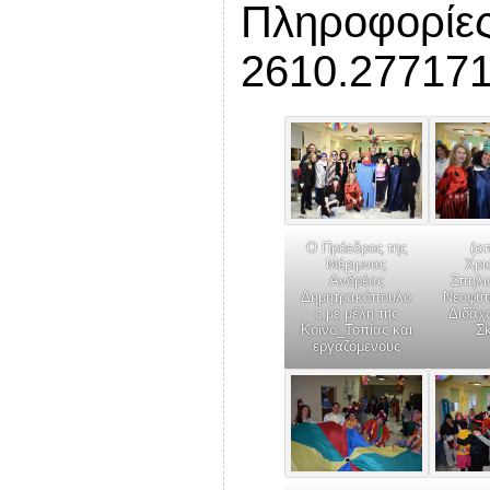
Πληροφορίες
2610.277171
Ο Πρόεδρος της
(α
Μέριμνας
Χρι
Ανδρέας
Σπηλι
Δημητρακόπουλο
Νεοφύτ
ς με μέλη της
Διδάχ
Κοινο_Τοπίας και
Σ
εργαζόμενους