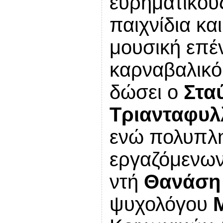
ευρηματικού
παιχνίδια κα
μουσική επέν
καρναβαλικό
δώσει ο
Στα
Τριανταφυ
ενώ πολυπλη
εργαζόμενων
ντή
Θανάση
ψυχολόγου