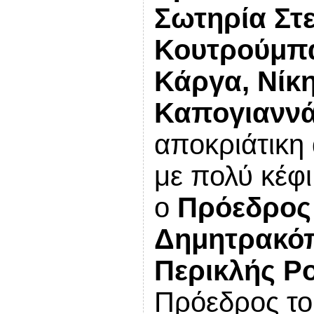
Σωτηρία Στ
Κουτρούμπα
Κάργα, Νίκ
Καπογιανν
αποκριάτικη
με
πολύ κέφι
ο
Πρόεδρος 
Δημητρακό
Περικλής Ρ
Πρόεδρος το