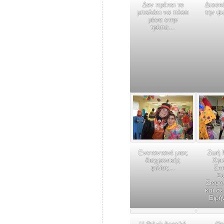
Δεν πρέπει το
Διασκ
μπαλάκι να πέσει
την ψ
μέσα στην
τρύπα…
Ενσταντανέ μιας
Ζωή 
διαχρονικής
Χρι
φιλίας…
Σπ
Σω
Στεφα
και σ
Ειρή