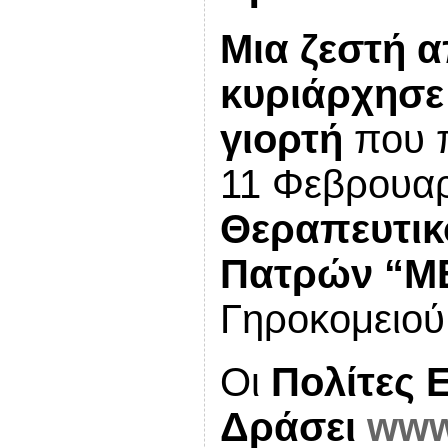
Μια ζεστή 
κυριάρχησε
γιορτή
που π
11 Φεβρουα
Θεραπευτικ
Πατρών “Μ
Γηροκομειού
Οι
Πολίτες 
Δράσει
www.