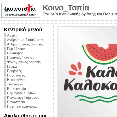
Κοινο_Τοπία
Εταιρεία Κοινωνικής Δράσης και Πολιτι
Κεντρικό μενού
Αρχική
Ανθρώπινα δικαιώματα
Ανθρωπιστικές δράσεις
Περιβάλλον
Πολιτισμός
Προαγωγή υγείας
Ψυχαγωγικές δράσεις
Γενικά
Προβολές
Παραγωγές
Ημερολόγιο
νυμα από την
Σύνδεσμοι
για την ημέρα
Επικοινωνία
Περιηγήσεις Τόπων
ναρκωτικών και
Κοινωνική Παρέμβαση
Εργαστήρια
στήριξης στο
Παθητικό κάπνισμα
ο Πρόληψης
Ακολουθήστε μας