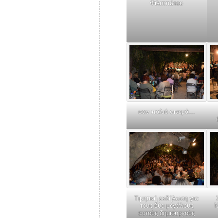
Φιλιππάτου
σαν παλιό σινεμά…
Τιμητική εκδήλωση για
τους δύο μεγάλους
Ν
αυτούς δημιουργούς