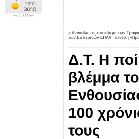
καιρός k24.net
«
Ανακαλύψτε τον κόσμο των Γραφ
των Εσπερινών ΕΠΑΛ. Έκθεση «Πρά
Δ.Τ. Η πο
βλέμμα το
Ενθουσίασ
100 χρόνι
τους