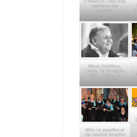
Η Νικολέττα Ξυδιά στην
προλόγιση των
κειμένων
γ
Μάνος Χατζιδάκις,
(Ξάνθη, 23 Οκτωβρίου
1925 – Αθήνα, 15
Ιουνίου 1994)
–
Μέλη της χορωδίας με
την πιανίστα Κατερίνα