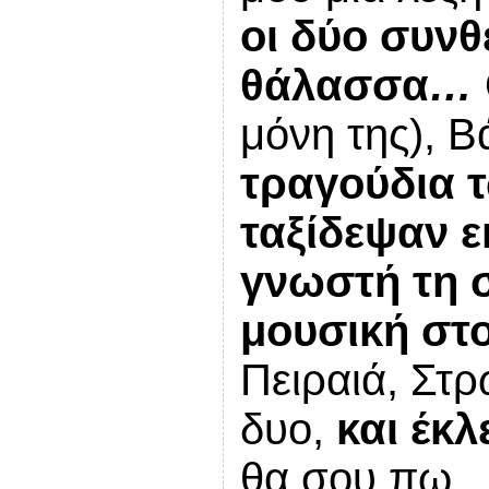
οι δύο συν
θάλασσα
…
μόνη της), Β
τραγούδια 
ταξίδεψαν 
γνωστή τη 
μουσική στο
Πειραιά, Στ
δυο,
και έκλ
θα σου πω.