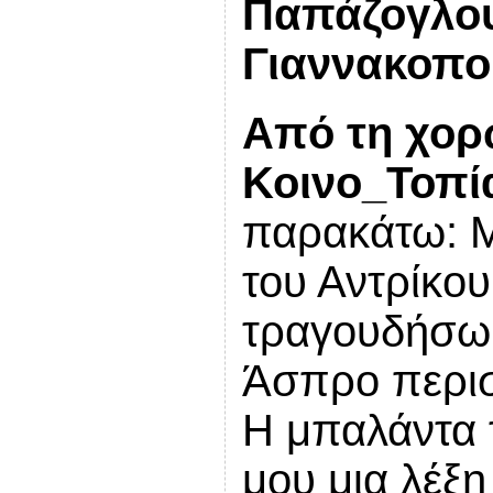
Παπάζογλο
Γιαννακοπο
Από τη χορ
Κοινο_Τοπί
παρακάτω: Μ
του Αντρίκο
τραγουδήσω
Άσπρο περιστ
Η μπαλάντα 
μου μια λέξη