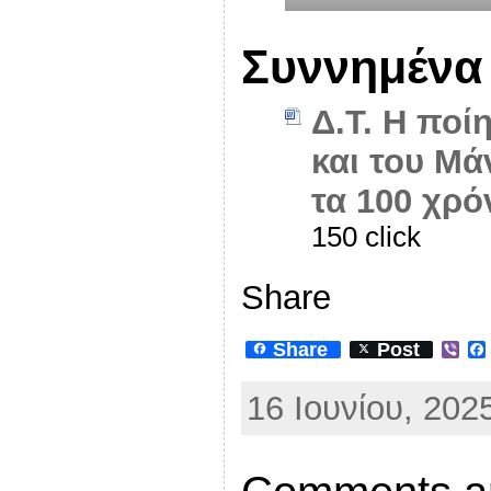
Συννημένα
Δ.Τ. Η ποί
και του Μά
τα 100 χρό
150 click
Share
Share
Post
V
i
b
16 Ιουνίου, 202
e
r