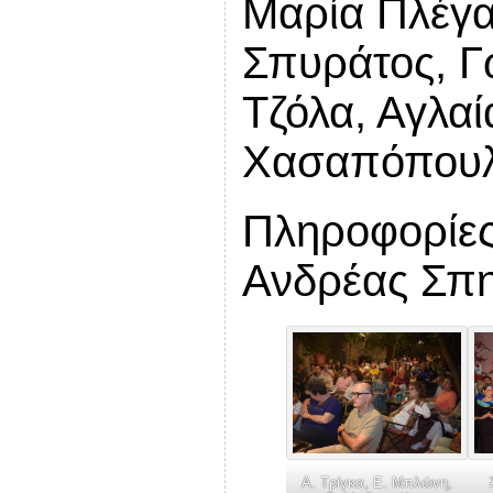
Μαρία Πλέγα
Σπυράτος, Γ
Τζόλα, Αγλαί
Χασαπόπουλ
Πληροφορίες
Ανδρέας Σπη
Α. Τρίγκα, Ε. Μπλώνη,