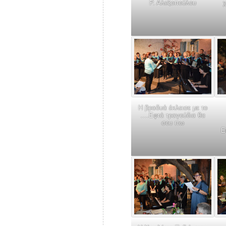
Ρ. Αλεξοπούλου
Η βραδυά έκλεισε με το
….Εφτά τραγούδια θα
σου πω
Ε