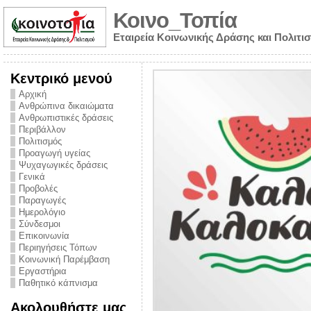
Κοινο_Τοπία
Εταιρεία Κοινωνικής Δράσης και Πολιτι
Κεντρικό μενού
Αρχική
Ανθρώπινα δικαιώματα
Ανθρωπιστικές δράσεις
Περιβάλλον
Πολιτισμός
Προαγωγή υγείας
Ψυχαγωγικές δράσεις
Γενικά
Προβολές
Παραγωγές
Ημερολόγιο
νυμα από την
Σύνδεσμοι
για την ημέρα
Επικοινωνία
Περιηγήσεις Τόπων
ναρκωτικών και
Κοινωνική Παρέμβαση
Εργαστήρια
στήριξης στο
Παθητικό κάπνισμα
ο Πρόληψης
Ακολουθήστε μας