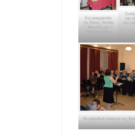
Συνέρ
Στη γραμματεία
την 
της Κοινο_Τοπίας
του π
Γ. Μαντέλη και Γ.
Ανδριοπούλου
Το μελωδικό κλείσιμο της βρ