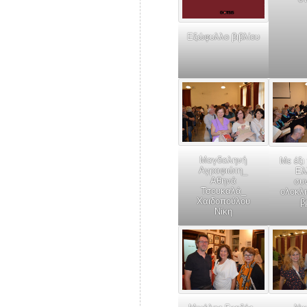
Εξώφυλλο βιβλίου
Μαγδαληνή
Με έξι
Αγραφιώτη_
Ελ
Αθηνά
συ
Τσουκαλά_
ολοκλ
Χαιδοπούλου
β
Νίκη