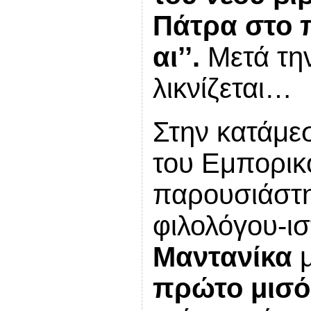
Πάτρα στο 
αι’’.
Μετά την
λικνίζεται…
Στην κατάμε
του Εμπορικ
παρουσιάστηκ
φιλολόγου-ι
Μαντανίκα
μ
πρώτο μισό 