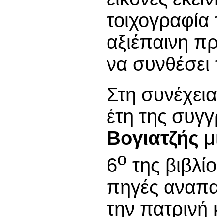
τοιχογραφία 
αξιέπαινη π
να συνθέσει 
Στη συνέχεια
έτη της συγ
Βογιατζής
μι
ο
6
της βιβλί
πηγές αναπα
την πατρινή 