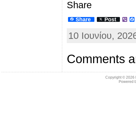
Share
Share
Post
V
i
b
10 Ιουνίου, 202
e
r
Comments ar
Copyright © 2026
Powered 