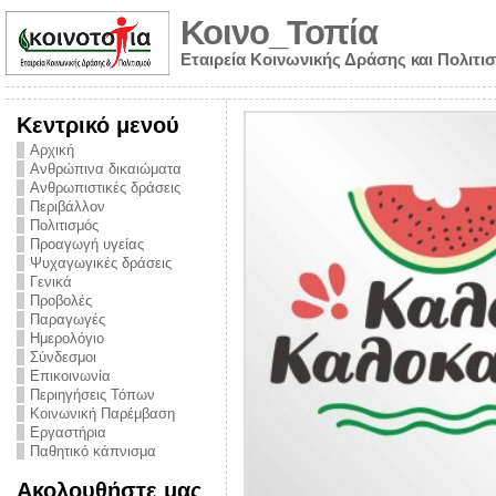
Κοινο_Τοπία
Εταιρεία Κοινωνικής Δράσης και Πολιτι
Κεντρικό μενού
Αρχική
Ανθρώπινα δικαιώματα
Ανθρωπιστικές δράσεις
Περιβάλλον
Πολιτισμός
Προαγωγή υγείας
Ψυχαγωγικές δράσεις
Γενικά
Προβολές
Παραγωγές
Ημερολόγιο
νυμα από την
Σύνδεσμοι
για την ημέρα
Επικοινωνία
Περιηγήσεις Τόπων
ναρκωτικών και
Κοινωνική Παρέμβαση
Εργαστήρια
στήριξης στο
Παθητικό κάπνισμα
ο Πρόληψης
Ακολουθήστε μας