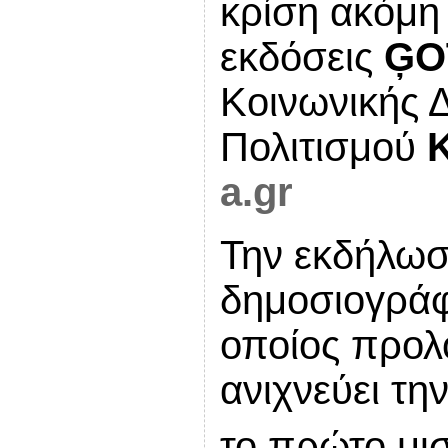
κρίση ακόμη ζ
εκδόσεις
ĢO
Κοινωνικής 
Πολιτισμού
a.gr
Την εκδήλωσ
δημοσιογρά
οποίος προλο
ανιχνεύει τη
το πρώτο μι