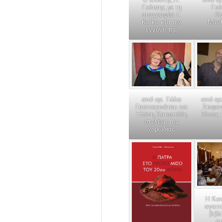
Γκότσης με τη
Γκό
συγγραφέα Γ.
Θ
Καίκα και την
Μαν
εγγονή της
από αρ.
Γιόλα
από αρ
Γασπαρινάτου και
Στεφα
Ελένη Κατωπόδη
Τάσος 
στελέχη της
χορωδίας
Η Κοι
αγαπά
βιβλ
στ