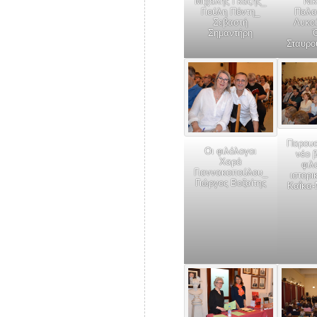
Μιχάλης Γκαζής_
Νι
Γιούλη Πόντη_
Παλα
Σεβαστή
Λυκού
Σημαντήρη
Σταυρο
Παρουσ
Οι φιλόλογοι
νέο β
Χαρά
φιλ
Γιαννακοπούλου_
ιστορι
Γιώργος Βοζαίτης
Καΐκα-